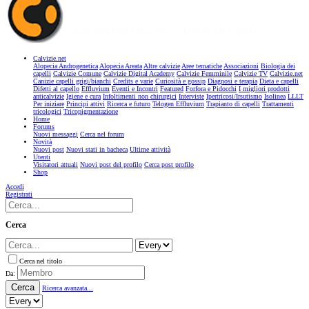
Calvizie.net
Alopecia Androgenetica
Alopecia Areata
Altre calvizie
Aree tematiche
Associazioni
Biologia dei
capelli
Calvizie Comune
Calvizie Digital Academy
Calvizie Femminile
Calvizie TV
Calvizie.net
Canizie capelli grigi/bianchi
Credits e varie
Curiosità e gossip
Diagnosi e terapia
Dieta e capelli
Difetti al capello
Effluvium
Eventi e Incontri
Featured
Forfora e Pidocchi
I migliori prodotti
anticalvizie
Igiene e cura
Infoltimenti non chirurgici
Interviste
Ipertricosi/Irsutismo
Isolinea
LLLT
Per iniziare
Principi attivi
Ricerca e futuro
Telogen Effluvium
Trapianto di capelli
Trattamenti
tricologici
Tricopigmentazione
Home
Forums
Nuovi messaggi
Cerca nel forum
Novità
Nuovi post
Nuovi stati in bacheca
Ultime attività
Utenti
Visitatori attuali
Nuovi post del profilo
Cerca post profilo
Shop
Accedi
Registrati
Cerca
Cerca nel titolo
Da:
Cerca
Ricerca avanzata...