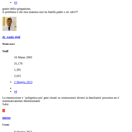
#3
grazie della spiegazione,
il problema è che mia mamma non ha fratelli,padre o zii calvi!!!
dr_paolo gigli
Moderatore
Staff
16 Marzo 2003
31,179
1,391
2,015
2 Maggio 2013
#4
La trasmissione e ' poligenica piu' geni situati su cromosomoi diversi la familiarita' prossima nn e'
matematicamente determinnante
Salui
M
mirror
Utente
8 Ottobre 2012