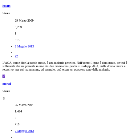
lucars
Utente
29 Marzo 2009
3,239
1
915
2 Maggio 2013
#2
L'AGA, come dice la parola stessa, è una malattia genetica. Nell'uomo il gene è dominante, per cui è
sufficiente che sia presente in uno dei due cromosomi perché si sviluppi AGA, nella donna invece è
recessivo, per cui tua mamma, ad esempio, può essere un portatore sano della malattia.
M
mortal
Utente
25 Marzo 2004
1,494
5
415
2 Maggio 2013