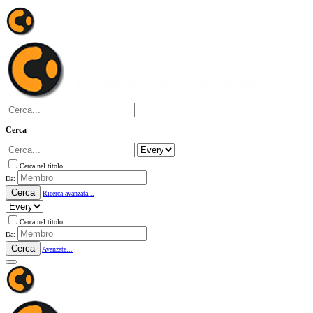
Cerca
Cerca nel titolo
Da:
Cerca
Ricerca avanzata...
Cerca nel titolo
Da:
Cerca
Avanzate...