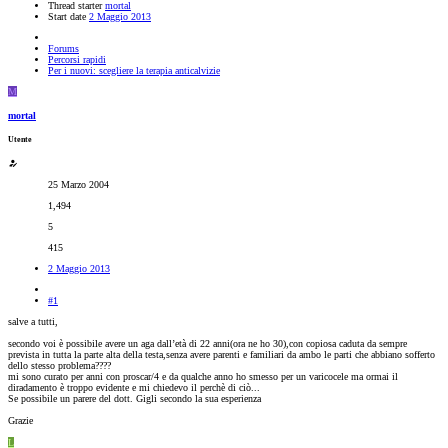
Thread starter
mortal
Start date
2 Maggio 2013
Forums
Percorsi rapidi
Per i nuovi: scegliere la terapia anticalvizie
M
mortal
Utente
25 Marzo 2004
1,494
5
415
2 Maggio 2013
#1
salve a tutti,
secondo voi è possibile avere un aga dall’età di 22 anni(ora ne ho 30),con copiosa caduta da sempre
prevista in tutta la parte alta della testa,senza avere parenti e familiari da ambo le parti che abbiano sofferto
dello stesso problema????
mi sono curato per anni con proscar/4 e da qualche anno ho smesso per un varicocele ma ormai il
diradamento è troppo evidente e mi chiedevo il perchè di ciò...
Se possibile un parere del dott. Gigli secondo la sua esperienza
Grazie
L