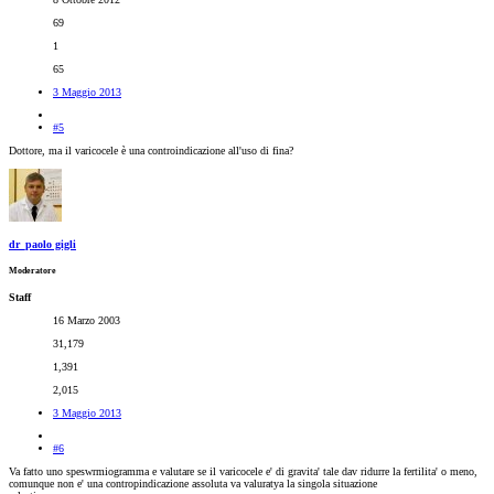
69
1
65
3 Maggio 2013
#5
Dottore, ma il varicocele è una controindicazione all'uso di fina?
dr_paolo gigli
Moderatore
Staff
16 Marzo 2003
31,179
1,391
2,015
3 Maggio 2013
#6
Va fatto uno speswrmiogramma e valutare se il varicocele e' di gravita' tale dav ridurre la fertilita' o meno,
comunque non e' una contropindicazione assoluta va valuratya la singola situazione