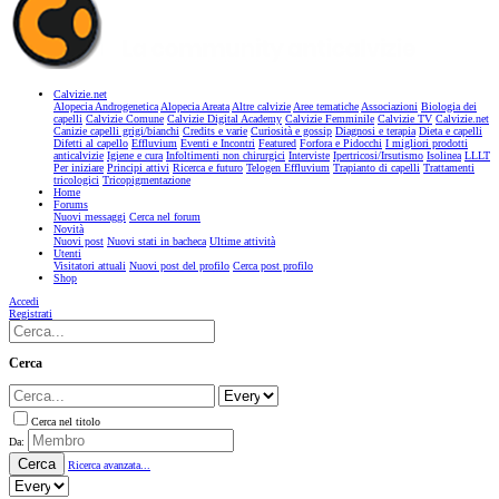
Calvizie.net
Alopecia Androgenetica
Alopecia Areata
Altre calvizie
Aree tematiche
Associazioni
Biologia dei
capelli
Calvizie Comune
Calvizie Digital Academy
Calvizie Femminile
Calvizie TV
Calvizie.net
Canizie capelli grigi/bianchi
Credits e varie
Curiosità e gossip
Diagnosi e terapia
Dieta e capelli
Difetti al capello
Effluvium
Eventi e Incontri
Featured
Forfora e Pidocchi
I migliori prodotti
anticalvizie
Igiene e cura
Infoltimenti non chirurgici
Interviste
Ipertricosi/Irsutismo
Isolinea
LLLT
Per iniziare
Principi attivi
Ricerca e futuro
Telogen Effluvium
Trapianto di capelli
Trattamenti
tricologici
Tricopigmentazione
Home
Forums
Nuovi messaggi
Cerca nel forum
Novità
Nuovi post
Nuovi stati in bacheca
Ultime attività
Utenti
Visitatori attuali
Nuovi post del profilo
Cerca post profilo
Shop
Accedi
Registrati
Cerca
Cerca nel titolo
Da:
Cerca
Ricerca avanzata...