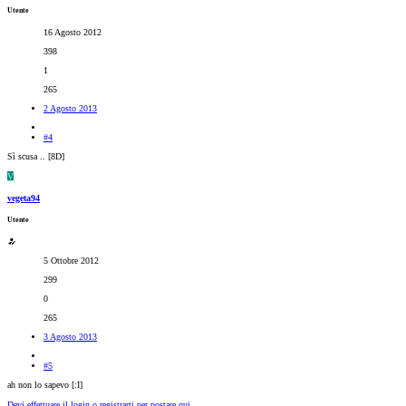
Utente
16 Agosto 2012
398
1
265
2 Agosto 2013
#4
Sì scusa .. [8D]
V
vegeta94
Utente
5 Ottobre 2012
299
0
265
3 Agosto 2013
#5
ah non lo sapevo [:I]
Devi effettuare il login o registrarti per postare qui.