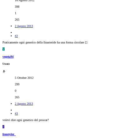
16 Agosto 2012
398
1
265
2 Agosto 2013
#2
Praticamente ogni generico della finasteride ha una forma circolare [
]
V
vegeta94
Utente
5 Ottobre 2012
299
0
265
2 Agosto 2013
#3
volevi dire ogni generico del proscar?
F
freestyler_