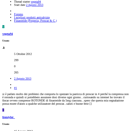
Thread starter
vegeta94
Start date
2 Agosto 2013
Forums
I migliori prodotti anticalvizie
Finasteride (Propecia, Proscar & C.)
V
vegeta94
Utente
5 Ottobre 2012
299
0
265
2 Agosto 2013
#1
si è parlato molto dei problemi che comporta lo spezzare la pasticca di proscar in 4 perché la compressa non
è rotonda e quindi si potrebbero assumere dosi diverse ogni giorno...curiosando su internet ho trovato il
fincar ovvero compresse ROTONDE di finasteride da 5mg ciascuna...spero che questa mia segnalazione
possa essere d'aiuto a qualche utilizzatore del proscar...saluti e buone ferie [
]
F
freestyler_
Utente