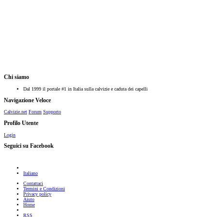
Chi siamo
Dal 1999 il portale #1 in Italia sulla calvizie e caduta dei capelli
Navigazione Veloce
Calvizie.net
Forum
Supporto
Profilo Utente
Login
Seguici su Facebook
Italiano
Contattaci
Termini e Condizioni
Privacy policy
Aiuto
Home
RSS