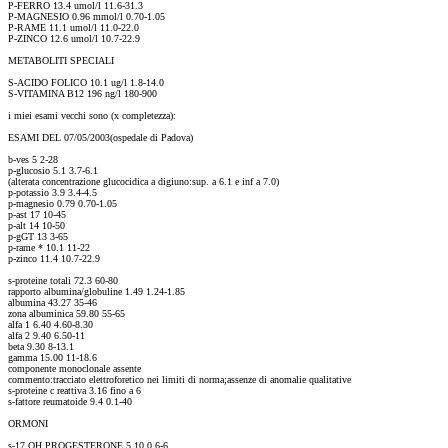
P-FERRO 13.4 umol/l 11.6-31.3
P-MAGNESIO 0.96 mmol/l 0.70-1.05
P-RAME 11.1 umol/l 11.0-22.0
P-ZINCO 12.6 umol/l 10.7-22.9
METABOLITI SPECIALI
S-ACIDO FOLICO 10.1 ug/l 1.8-14.0
S-VITAMINA B12 196 ng/l 180-900
i miei esami vecchi sono (x completezza):
ESAMI DEL 07/05/2003(ospedale di Padova)
b-ves 5 2-28
p-glucosio 5.1 3.7-6.1
(alterata concentrazione glucocidica a digiuno:sup. a 6.1 e inf a 7.0)
p-potassio 3.9 3.4-4.5
p-magnesio 0.79 0.70-1.05
p-ast 17 10-45
p-alt 14 10-50
p-gGT 13 3-65
p-rame * 10.1 11-22
p-zinco 11.4 10.7-22.9
s-proteine totali 72.3 60-80
rapporto albumina/globuline 1.49 1.24-1.85
albumina 43.27 35-46
zona albuminica 59.80 55-65
alfa 1 6.40 4.60-8.30
alfa 2 9.40 6.50-11
beta 9.30 8-13.1
gamma 15.00 11-18.6
componente monoclonale assente
commento:tracciato elettroforetico nei limiti di norma;assenze di anomalie qualitative
s-proteine c reattiva 3.16 fino a 6
s-fattore reumatoide 9.4 0.1-40
ORMONI
s-17 OH PROGESTERONE 5.10 0.6-6