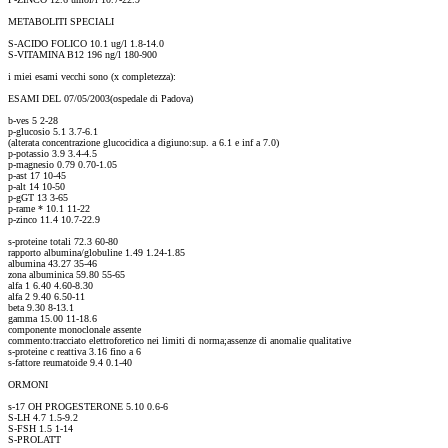
METABOLITI SPECIALI
S-ACIDO FOLICO 10.1 ug/l 1.8-14.0
S-VITAMINA B12 196 ng/l 180-900
i miei esami vecchi sono (x completezza):
ESAMI DEL 07/05/2003(ospedale di Padova)
b-ves 5 2-28
p-glucosio 5.1 3.7-6.1
(alterata concentrazione glucocidica a digiuno:sup. a 6.1 e inf a 7.0)
p-potassio 3.9 3.4-4.5
p-magnesio 0.79 0.70-1.05
p-ast 17 10-45
p-alt 14 10-50
p-gGT 13 3-65
p-rame * 10.1 11-22
p-zinco 11.4 10.7-22.9
s-proteine totali 72.3 60-80
rapporto albumina/globuline 1.49 1.24-1.85
albumina 43.27 35-46
zona albuminica 59.80 55-65
alfa 1 6.40 4.60-8.30
alfa 2 9.40 6.50-11
beta 9.30 8-13.1
gamma 15.00 11-18.6
componente monoclonale assente
commento:tracciato elettroforetico nei limiti di norma;assenze di anomalie qualitative
s-proteine c reattiva 3.16 fino a 6
s-fattore reumatoide 9.4 0.1-40
ORMONI
s-17 OH PROGESTERONE 5.10 0.6-6
S-LH 4.7 1.5-9.2
S-FSH 1.5 1-14
S-PROLATT