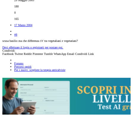
29 Maggio 2003
180
0
165
17 Marzo 2004
#8
scusa basilio ma che differenza c'e' tra vegetaliani e vegetariani?
Devi effettuare il login o registrarti per postare qui.
Condividi:
Facebook
Twitter
Reddit
Pinterest
Tumblr
WhatsApp
Email
Condividi
Link
Forums
Percorsi rapidi
Per i nuovi: scegliere la terapia anticalvizie