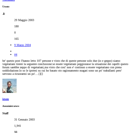
Utente
29 Maggio 2003
180
0
165
9 Marzo 2004
#4
be' questo post l'hanno letto 107 persone e visto che di queste persone solo due (io e geppo) siamo
vegetariani tirerei la seguente conclusione:se essere vegetariani peggiorasse la situazione dei capelli questo
forum sarebbe zeppo di vegetariani,ma visto che cosi' non e' continuo a essere vegetariano con piena
soddisfazione.lo so le ipotesi su cui ho basato sto ragionamento magari sono un po' traballanti pero'
servono a ricuorarmi un po'....[
][
]
ieson
Amministratore
Staff
31 Gennaio 2003
1,941
98