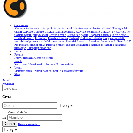
Calvizie.net
Alopecia Androgenetica
Alopecia Areata
Altre calvizie
Aree tematiche
Associazioni
Biologia dei
capelli
Calvizie Comune
Calvizie Digital Academy
Calvizie Femminile
Calvizie TV
Calvizie.net
Canizie capelli grigi/bianchi
Credits e varie
Curiosità e gossip
Diagnosi e terapia
Dieta e capelli
Difetti al capello
Effluvium
Eventi e Incontri
Featured
Forfora e Pidocchi
I migliori prodotti
anticalvizie
Igiene e cura
Infoltimenti non chirurgici
Interviste
Ipertricosi/Irsutismo
Isolinea
LLLT
Per iniziare
Principi attivi
Ricerca e futuro
Telogen Effluvium
Trapianto di capelli
Trattamenti
tricologici
Tricopigmentazione
Home
Forums
Nuovi messaggi
Cerca nel forum
Novità
Nuovi post
Nuovi stati in bacheca
Ultime attività
Utenti
Visitatori attuali
Nuovi post del profilo
Cerca post profilo
Shop
Accedi
Registrati
Cerca
Cerca nel titolo
Da:
Cerca
Ricerca avanzata...