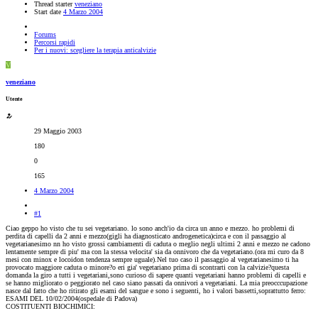
Thread starter
veneziano
Start date
4 Marzo 2004
Forums
Percorsi rapidi
Per i nuovi: scegliere la terapia anticalvizie
V
veneziano
Utente
29 Maggio 2003
180
0
165
4 Marzo 2004
#1
Ciao geppo ho visto che tu sei vegetariano. lo sono anch'io da circa un anno e mezzo. ho problemi di
perdita di capelli da 2 anni e mezzo(gigli ha diagnosticato androgenetica)circa e con il passaggio al
vegetarianesimo nn ho visto grossi cambiamenti di caduta o meglio negli ultimi 2 anni e mezzo ne cadono
lentamente sempre di piu' ma con la stessa velocita' sia da onnivoro che da vegetariano.(ora mi curo da 8
mesi con minox e locoidon tendenza sempre uguale).Nel tuo caso il passaggio al vegetarianesimo ti ha
provocato maggiore caduta o minore?o eri gia' vegetariano prima di scontrarti con la calvizie?questa
domanda la giro a tutti i vegetariani,sono curioso di sapere quanti vegetariani hanno problemi di capelli e
se hanno migliorato o peggiorato nel caso siano passati da onnivori a vegetariani. La mia preocccupazione
nasce dal fatto che ho ritirato gli esami del sangue e sono i seguenti, ho i valori bassetti,soprattutto ferro:
ESAMI DEL 10/02/2004(ospedale di Padova)
COSTITUENTI BIOCHIMICI: