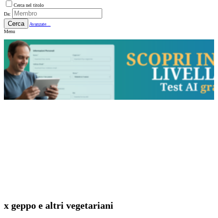
Cerca nel titolo
Da:
Cerca
Avanzate...
Menu
x geppo e altri vegetariani