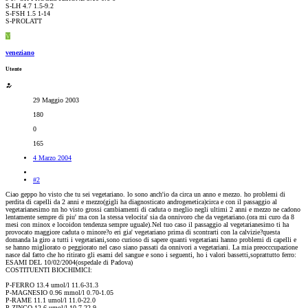
S-LH 4.7 1.5-9.2
S-FSH 1.5 1-14
S-PROLATT
V
veneziano
Utente
29 Maggio 2003
180
0
165
4 Marzo 2004
#2
Ciao geppo ho visto che tu sei vegetariano. lo sono anch'io da circa un anno e mezzo. ho problemi di
perdita di capelli da 2 anni e mezzo(gigli ha diagnosticato androgenetica)circa e con il passaggio al
vegetarianesimo nn ho visto grossi cambiamenti di caduta o meglio negli ultimi 2 anni e mezzo ne cadono
lentamente sempre di piu' ma con la stessa velocita' sia da onnivoro che da vegetariano.(ora mi curo da 8
mesi con minox e locoidon tendenza sempre uguale).Nel tuo caso il passaggio al vegetarianesimo ti ha
provocato maggiore caduta o minore?o eri gia' vegetariano prima di scontrarti con la calvizie?questa
domanda la giro a tutti i vegetariani,sono curioso di sapere quanti vegetariani hanno problemi di capelli e
se hanno migliorato o peggiorato nel caso siano passati da onnivori a vegetariani. La mia preocccupazione
nasce dal fatto che ho ritirato gli esami del sangue e sono i seguenti, ho i valori bassetti,soprattutto ferro:
ESAMI DEL 10/02/2004(ospedale di Padova)
COSTITUENTI BIOCHIMICI:
P-FERRO 13.4 umol/l 11.6-31.3
P-MAGNESIO 0.96 mmol/l 0.70-1.05
P-RAME 11.1 umol/l 11.0-22.0
P-ZINCO 12.6 umol/l 10.7-22.9