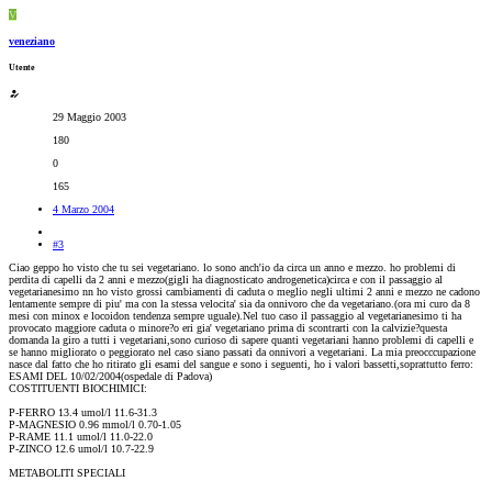
V
veneziano
Utente
29 Maggio 2003
180
0
165
4 Marzo 2004
#3
Ciao geppo ho visto che tu sei vegetariano. lo sono anch'io da circa un anno e mezzo. ho problemi di
perdita di capelli da 2 anni e mezzo(gigli ha diagnosticato androgenetica)circa e con il passaggio al
vegetarianesimo nn ho visto grossi cambiamenti di caduta o meglio negli ultimi 2 anni e mezzo ne cadono
lentamente sempre di piu' ma con la stessa velocita' sia da onnivoro che da vegetariano.(ora mi curo da 8
mesi con minox e locoidon tendenza sempre uguale).Nel tuo caso il passaggio al vegetarianesimo ti ha
provocato maggiore caduta o minore?o eri gia' vegetariano prima di scontrarti con la calvizie?questa
domanda la giro a tutti i vegetariani,sono curioso di sapere quanti vegetariani hanno problemi di capelli e
se hanno migliorato o peggiorato nel caso siano passati da onnivori a vegetariani. La mia preocccupazione
nasce dal fatto che ho ritirato gli esami del sangue e sono i seguenti, ho i valori bassetti,soprattutto ferro:
ESAMI DEL 10/02/2004(ospedale di Padova)
COSTITUENTI BIOCHIMICI:
P-FERRO 13.4 umol/l 11.6-31.3
P-MAGNESIO 0.96 mmol/l 0.70-1.05
P-RAME 11.1 umol/l 11.0-22.0
P-ZINCO 12.6 umol/l 10.7-22.9
METABOLITI SPECIALI