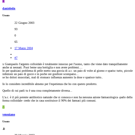
D
danieledn
Utente
22 Giugno 2003
93
0
65
17 Marzo 2004
#7
x Giampaolo l'argento colloidale è totalmente innocuo per l'uomo, tanto che viene dato tranquillamente
anche ai neonati. Puoi berne una bottiglia e non avere problemi....
Io per qualsiasi problema di pelle metto una goccia di a.c. un paio di volte al giorno e sparisc tutto, piccole
infezioni un paio di gocce e in poche ore gonfiore scomparso...
se ho dolori muscolari, mal di stomaco influenza aumento la dose e sparisce tutto..
Io lo considero incredibile almeno per l'esperienza che ho con questo prodotto.
Quello di cui parli tu è una cosa completamente diversa...
L'a.c. è il più potente antibiotico naturale che si conosca e non ha nessuna azione farmacologica -parlo della
forma colloidale- credo che in casa sostituisce il 90% dei farmaci più comuni.
V
veneziano
Utente