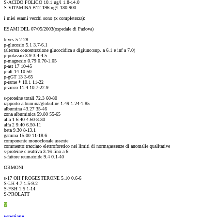
S-ACIDO FOLICO 10.1 ug/l 1.8-14.0
S-VITAMINA B12 196 ng/l 180-900
i miei esami vecchi sono (x completezza):
ESAMI DEL 07/05/2003(ospedale di Padova)
b-ves 5 2-28
p-glucosio 5.1 3.7-6.1
(alterata concentrazione glucocidica a digiuno:sup. a 6.1 e inf a 7.0)
p-potassio 3.9 3.4-4.5
p-magnesio 0.79 0.70-1.05
p-ast 17 10-45
p-alt 14 10-50
p-gGT 13 3-65
p-rame * 10.1 11-22
p-zinco 11.4 10.7-22.9
s-proteine totali 72.3 60-80
rapporto albumina/globuline 1.49 1.24-1.85
albumina 43.27 35-46
zona albuminica 59.80 55-65
alfa 1 6.40 4.60-8.30
alfa 2 9.40 6.50-11
beta 9.30 8-13.1
gamma 15.00 11-18.6
componente monoclonale assente
commento:tracciato elettroforetico nei limiti di norma;assenze di anomalie qualitative
s-proteine c reattiva 3.16 fino a 6
s-fattore reumatoide 9.4 0.1-40
ORMONI
s-17 OH PROGESTERONE 5.10 0.6-6
S-LH 4.7 1.5-9.2
S-FSH 1.5 1-14
S-PROLATT
V
veneziano