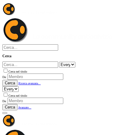
Cerca
Cerca nel titolo
Da:
Cerca
Ricerca avanzata...
Cerca nel titolo
Da:
Cerca
Avanzate...