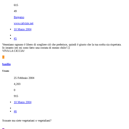
615
49
Bergamo
www.calvizie.net
10 Marzo 2004
#5
Veneziano ognuno è libero di scegliere ciò che preferisce, quindi è giusto che la tua scelta sia rispettata.
Io intanto ieri mi sono fatto una costata di mezzo chilo! [
]
VIVA LA CICCIA!
B
basilio
Utente
25 Febbraio 2004
4,203
0
915
10 Marzo 2004
#6
Scusate ma siete vegetariani o vegetaliani?