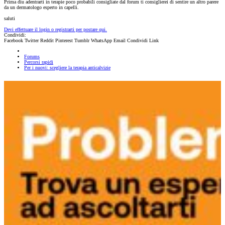
Prima diu adentrarti in terapie poco probabili consigliate dal forum ti consiglierei di sentire un altro parere
da un dermatologo esperto in capelli.
saluti
Devi effettuare il login o registrarti per postare qui.
Condividi:
Facebook
Twitter
Reddit
Pinterest
Tumblr
WhatsApp
Email
Condividi
Link
Forums
Percorsi rapidi
Per i nuovi: scegliere la terapia anticalvizie