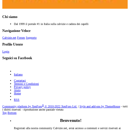
Chi siamo
Dal 1999 il portale #1 in Italia sulla calvizie e caduta dei capelli
Navigazione Veloce
Calvizie.net
Forum
Supporto
Profilo Utente
Login
Seguici su Facebook
Italiano
Contattaci
Termini e Condizioni
Privacy policy
Aiuto
Home
RSS
®
Community platform by XenForo
© 2010-2022 XenForo Ltd.
|
Style and add-ons by ThemeHouse
- tutti
i diritti riservati - riproduzione anche parziale vietata
Top
Bottom
Benvenuto!
Registrati alla nostra community Calvizie.net, avrai accesso a contenuti e servizi riservati ai