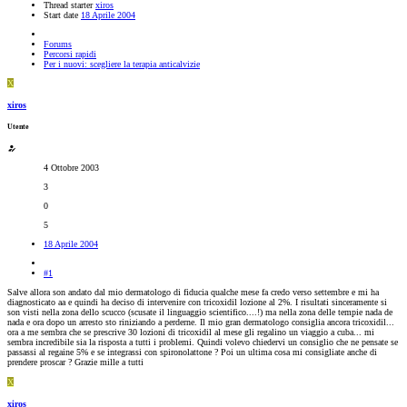
Thread starter
xiros
Start date
18 Aprile 2004
Forums
Percorsi rapidi
Per i nuovi: scegliere la terapia anticalvizie
X
xiros
Utente
4 Ottobre 2003
3
0
5
18 Aprile 2004
#1
Salve allora son andato dal mio dermatologo di fiducia qualche mese fa credo verso settembre e mi ha
diagnosticato aa e quindi ha deciso di intervenire con tricoxidil lozione al 2%. I risultati sinceramente si
son visti nella zona dello scucco (scusate il linguaggio scientifico....!) ma nella zona delle tempie nada de
nada e ora dopo un arresto sto riniziando a perderne. Il mio gran dermatologo consiglia ancora tricoxidil...
ora a me sembra che se prescrive 30 lozioni di tricoxidil al mese gli regalino un viaggio a cuba... mi
sembra incredibile sia la risposta a tutti i problemi. Quindi volevo chiedervi un consiglio che ne pensate se
passassi al regaine 5% e se integrassi con spironolattone ? Poi un ultima cosa mi consigliate anche di
prendere proscar ? Grazie mille a tutti
X
xiros