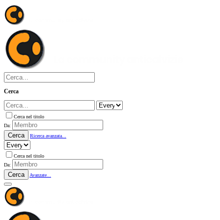
Cerca
Cerca nel titolo
Da:
Cerca
Ricerca avanzata...
Cerca nel titolo
Da:
Cerca
Avanzate...