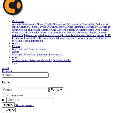
Calvizie.net
Alopecia Androgenetica
Alopecia Areata
Altre calvizie
Aree tematiche
Associazioni
Biologia dei
capelli
Calvizie Comune
Calvizie Digital Academy
Calvizie Femminile
Calvizie TV
Calvizie.net
Canizie capelli grigi/bianchi
Credits e varie
Curiosità e gossip
Diagnosi e terapia
Dieta e capelli
Difetti al capello
Effluvium
Eventi e Incontri
Featured
Forfora e Pidocchi
I migliori prodotti
anticalvizie
Igiene e cura
Infoltimenti non chirurgici
Interviste
Ipertricosi/Irsutismo
Isolinea
LLLT
Per iniziare
Principi attivi
Ricerca e futuro
Telogen Effluvium
Trapianto di capelli
Trattamenti
tricologici
Tricopigmentazione
Home
Forums
Nuovi messaggi
Cerca nel forum
Novità
Nuovi post
Nuovi stati in bacheca
Ultime attività
Utenti
Visitatori attuali
Nuovi post del profilo
Cerca post profilo
Shop
Accedi
Registrati
Cerca
Cerca nel titolo
Da:
Cerca
Ricerca avanzata...