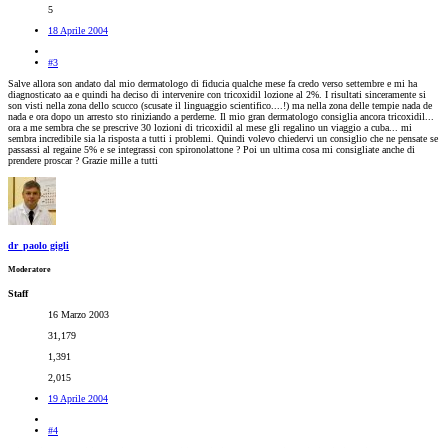
5
18 Aprile 2004
#3
Salve allora son andato dal mio dermatologo di fiducia qualche mese fa credo verso settembre e mi ha
diagnosticato aa e quindi ha deciso di intervenire con tricoxidil lozione al 2%. I risultati sinceramente si
son visti nella zona dello scucco (scusate il linguaggio scientifico....!) ma nella zona delle tempie nada de
nada e ora dopo un arresto sto riniziando a perderne. Il mio gran dermatologo consiglia ancora tricoxidil...
ora a me sembra che se prescrive 30 lozioni di tricoxidil al mese gli regalino un viaggio a cuba... mi
sembra incredibile sia la risposta a tutti i problemi. Quindi volevo chiedervi un consiglio che ne pensate se
passassi al regaine 5% e se integrassi con spironolattone ? Poi un ultima cosa mi consigliate anche di
prendere proscar ? Grazie mille a tutti
dr_paolo gigli
Moderatore
Staff
16 Marzo 2003
31,179
1,391
2,015
19 Aprile 2004
#4