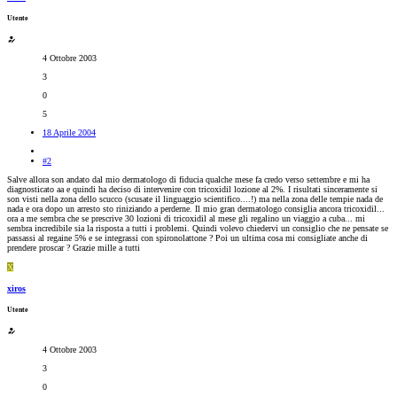
Utente
4 Ottobre 2003
3
0
5
18 Aprile 2004
#2
Salve allora son andato dal mio dermatologo di fiducia qualche mese fa credo verso settembre e mi ha
diagnosticato aa e quindi ha deciso di intervenire con tricoxidil lozione al 2%. I risultati sinceramente si
son visti nella zona dello scucco (scusate il linguaggio scientifico....!) ma nella zona delle tempie nada de
nada e ora dopo un arresto sto riniziando a perderne. Il mio gran dermatologo consiglia ancora tricoxidil...
ora a me sembra che se prescrive 30 lozioni di tricoxidil al mese gli regalino un viaggio a cuba... mi
sembra incredibile sia la risposta a tutti i problemi. Quindi volevo chiedervi un consiglio che ne pensate se
passassi al regaine 5% e se integrassi con spironolattone ? Poi un ultima cosa mi consigliate anche di
prendere proscar ? Grazie mille a tutti
X
xiros
Utente
4 Ottobre 2003
3
0