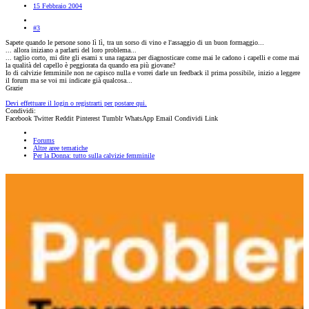
15 Febbraio 2004
#3
Sapete quando le persone sono lì lì, tra un sorso di vino e l'assaggio di un buon formaggio...
... allora iniziano a parlarti del loro problema...
... taglio corto, mi dite gli esami x una ragazza per diagnosticare come mai le cadono i capelli e come mai
la qualità del capello è peggiorata da quando era più giovane?
Io di calvizie femminile non ne capisco nulla e vorrei darle un feedback il prima possibile, inizio a leggere
il forum ma se voi mi indicate già qualcosa...
Grazie
Devi effettuare il login o registrarti per postare qui.
Condividi:
Facebook
Twitter
Reddit
Pinterest
Tumblr
WhatsApp
Email
Condividi
Link
Forums
Altre aree tematiche
Per la Donna: tutto sulla calvizie femminile