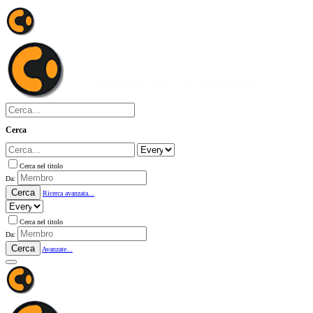
Cerca
Cerca nel titolo
Da:
Cerca
Ricerca avanzata...
Cerca nel titolo
Da:
Cerca
Avanzate...