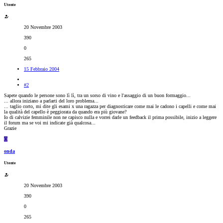
Utente
20 Novembre 2003
390
0
265
15 Febbraio 2004
#2
Sapete quando le persone sono lì lì, tra un sorso di vino e l'assaggio di un buon formaggio...
... allora iniziano a parlarti del loro problema...
... taglio corto, mi dite gli esami x una ragazza per diagnosticare come mai le cadono i capelli e come mai
la qualità del capello è peggiorata da quando era più giovane?
Io di calvizie femminile non ne capisco nulla e vorrei darle un feedback il prima possibile, inizio a leggere
il forum ma se voi mi indicate già qualcosa...
Grazie
O
onda
Utente
20 Novembre 2003
390
0
265