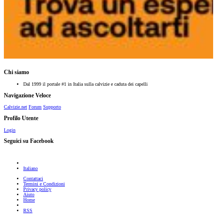
Chi siamo
Dal 1999 il portale #1 in Italia sulla calvizie e caduta dei capelli
Navigazione Veloce
Calvizie.net
Forum
Supporto
Profilo Utente
Login
Seguici su Facebook
Italiano
Contattaci
Termini e Condizioni
Privacy policy
Aiuto
Home
RSS