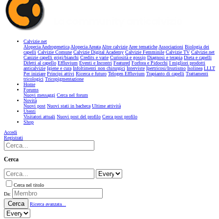
Calvizie.net
Alopecia Androgenetica
Alopecia Areata
Altre calvizie
Aree tematiche
Associazioni
Biologia dei
capelli
Calvizie Comune
Calvizie Digital Academy
Calvizie Femminile
Calvizie TV
Calvizie.net
Canizie capelli grigi/bianchi
Credits e varie
Curiosità e gossip
Diagnosi e terapia
Dieta e capelli
Difetti al capello
Effluvium
Eventi e Incontri
Featured
Forfora e Pidocchi
I migliori prodotti
anticalvizie
Igiene e cura
Infoltimenti non chirurgici
Interviste
Ipertricosi/Irsutismo
Isolinea
LLLT
Per iniziare
Principi attivi
Ricerca e futuro
Telogen Effluvium
Trapianto di capelli
Trattamenti
tricologici
Tricopigmentazione
Home
Forums
Nuovi messaggi
Cerca nel forum
Novità
Nuovi post
Nuovi stati in bacheca
Ultime attività
Utenti
Visitatori attuali
Nuovi post del profilo
Cerca post profilo
Shop
Accedi
Registrati
Cerca
Cerca nel titolo
Da:
Cerca
Ricerca avanzata...