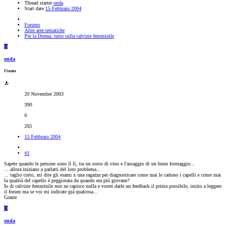
Thread starter
onda
Start date
15 Febbraio 2004
Forums
Altre aree tematiche
Per la Donna: tutto sulla calvizie femminile
O
onda
Utente
20 Novembre 2003
390
0
265
15 Febbraio 2004
#1
Sapete quando le persone sono lì lì, tra un sorso di vino e l'assaggio di un buon formaggio...
... allora iniziano a parlarti del loro problema...
... taglio corto, mi dite gli esami x una ragazza per diagnosticare come mai le cadono i capelli e come mai
la qualità del capello è peggiorata da quando era più giovane?
Io di calvizie femminile non ne capisco nulla e vorrei darle un feedback il prima possibile, inizio a leggere
il forum ma se voi mi indicate già qualcosa...
Grazie
O
onda