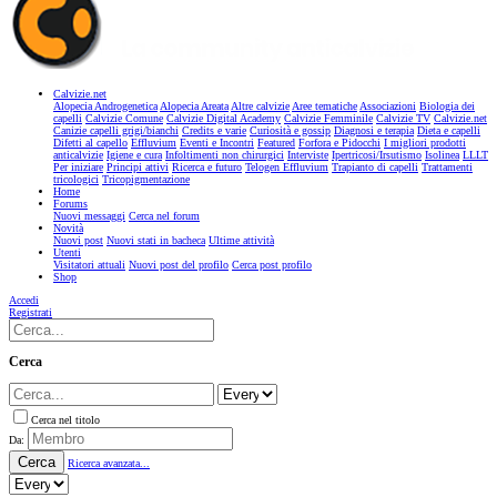
Calvizie.net
Alopecia Androgenetica
Alopecia Areata
Altre calvizie
Aree tematiche
Associazioni
Biologia dei
capelli
Calvizie Comune
Calvizie Digital Academy
Calvizie Femminile
Calvizie TV
Calvizie.net
Canizie capelli grigi/bianchi
Credits e varie
Curiosità e gossip
Diagnosi e terapia
Dieta e capelli
Difetti al capello
Effluvium
Eventi e Incontri
Featured
Forfora e Pidocchi
I migliori prodotti
anticalvizie
Igiene e cura
Infoltimenti non chirurgici
Interviste
Ipertricosi/Irsutismo
Isolinea
LLLT
Per iniziare
Principi attivi
Ricerca e futuro
Telogen Effluvium
Trapianto di capelli
Trattamenti
tricologici
Tricopigmentazione
Home
Forums
Nuovi messaggi
Cerca nel forum
Novità
Nuovi post
Nuovi stati in bacheca
Ultime attività
Utenti
Visitatori attuali
Nuovi post del profilo
Cerca post profilo
Shop
Accedi
Registrati
Cerca
Cerca nel titolo
Da:
Cerca
Ricerca avanzata...