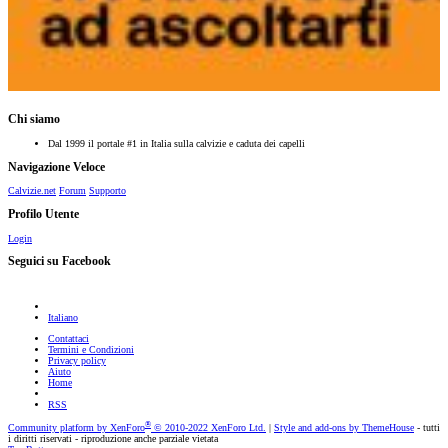
Chi siamo
Dal 1999 il portale #1 in Italia sulla calvizie e caduta dei capelli
Navigazione Veloce
Calvizie.net
Forum
Supporto
Profilo Utente
Login
Seguici su Facebook
Italiano
Contattaci
Termini e Condizioni
Privacy policy
Aiuto
Home
RSS
®
Community platform by XenForo
© 2010-2022 XenForo Ltd.
|
Style and add-ons by ThemeHouse
- tutti
i diritti riservati - riproduzione anche parziale vietata