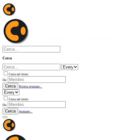
Cerca
Cerca nel titolo
Da:
Cerca
Ricerca avanzata...
Cerca nel titolo
Da:
Cerca
Avanzate...