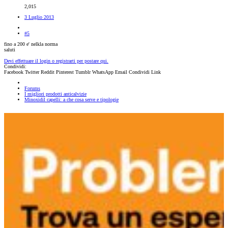
2,015
3 Luglio 2013
#5
fino a 200 e' nelkla norma
saluti
Devi effettuare il login o registrarti per postare qui.
Condividi:
Facebook
Twitter
Reddit
Pinterest
Tumblr
WhatsApp
Email
Condividi
Link
Forums
I migliori prodotti anticalvizie
Minoxidil capelli: a che cosa serve e tipologie