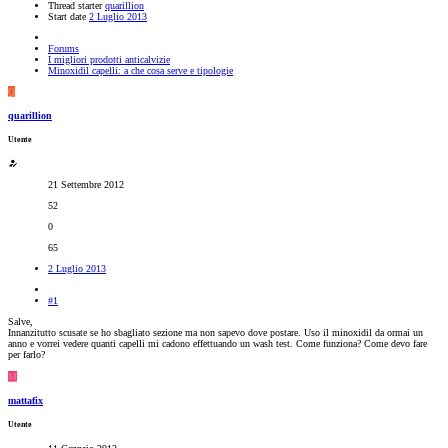
Thread starter
quarillion
Start date
2 Luglio 2013
Forums
I migliori prodotti anticalvizie
Minoxidil capelli: a che cosa serve e tipologie
Q
quarillion
Utente
21 Settembre 2012
52
0
65
2 Luglio 2013
#1
Salve,
Innanzitutto scusate se ho sbagliato sezione ma non sapevo dove postare. Uso il minoxidil da ormai un
anno e vorrei vedere quanti capelli mi cadono effettuando un wash test. Come funziona? Come devo fare
per farlo?
M
mattafix
Utente