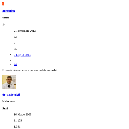
Q
quarillion
Utente
21 Settembre 2012
52
0
65
2 Luglio 2013
#4
E quanti devono essere per una caduta normale?
dr_paolo gigli
Moderatore
Staff
16 Marzo 2003
31,179
1,391