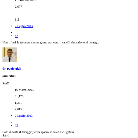
11 Gennaio 2012
2,677
5
615
2 Luglio 2013
#2
Non ti lavi la testa per cinque giorni poi conti i capelli che cadono al lavaggio
dr_paolo gigli
Moderatore
Staff
16 Marzo 2003
31,179
1,391
2,015
2 Luglio 2013
#3
Solo durante il lavaggio,senza spazzolatura ed asciugatura
Saliti