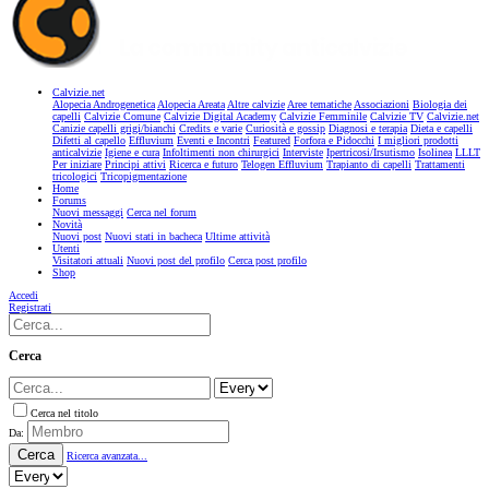
Calvizie.net
Alopecia Androgenetica
Alopecia Areata
Altre calvizie
Aree tematiche
Associazioni
Biologia dei
capelli
Calvizie Comune
Calvizie Digital Academy
Calvizie Femminile
Calvizie TV
Calvizie.net
Canizie capelli grigi/bianchi
Credits e varie
Curiosità e gossip
Diagnosi e terapia
Dieta e capelli
Difetti al capello
Effluvium
Eventi e Incontri
Featured
Forfora e Pidocchi
I migliori prodotti
anticalvizie
Igiene e cura
Infoltimenti non chirurgici
Interviste
Ipertricosi/Irsutismo
Isolinea
LLLT
Per iniziare
Principi attivi
Ricerca e futuro
Telogen Effluvium
Trapianto di capelli
Trattamenti
tricologici
Tricopigmentazione
Home
Forums
Nuovi messaggi
Cerca nel forum
Novità
Nuovi post
Nuovi stati in bacheca
Ultime attività
Utenti
Visitatori attuali
Nuovi post del profilo
Cerca post profilo
Shop
Accedi
Registrati
Cerca
Cerca nel titolo
Da:
Cerca
Ricerca avanzata...