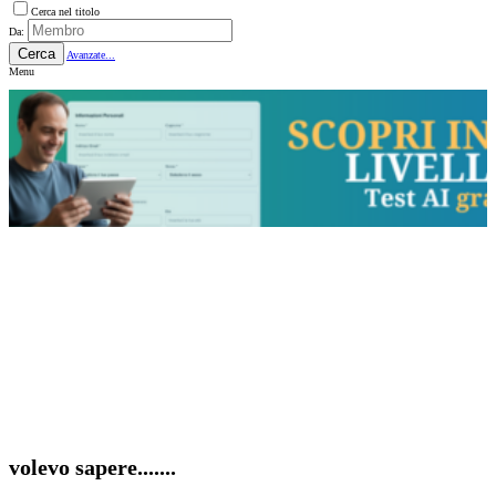
Cerca nel titolo
Da:
Cerca
Avanzate...
Menu
volevo sapere.......