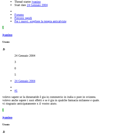
Thread starter
jvanino
Start date
24 Gennaio 2004
Forums
Percorsi rapidi
Per i nuovi: scegliere la terapia anticalvizie
J
jvanino
Utente
24 Gennaio 2004
3
0
5
24 Gennaio 2004
#1
volevo sapere se la dutastaride è gia in commercio in italia o pure in svizzera.
volevo anche sapere i suoi effetti e se è gia in qualche farmacia milanese e quale.
vi ringrazio anticipatamente x il vostro aiuto.
J
jvanino
Utente