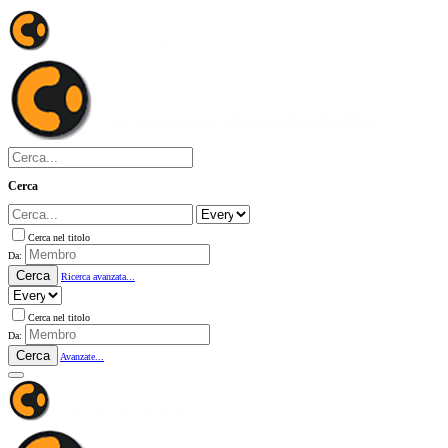
Cerca
Cerca nel titolo
Da:
Cerca
Ricerca avanzata...
Cerca nel titolo
Da:
Cerca
Avanzate...