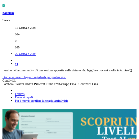
H
hal6969c
Utente
31 Gennaio 2003
364
0
265
26 Gennaio 2004
#4
ivanino nella community c'è una sezione apposita sulla dutasteride, leggila e troverai molte info. ciao![
]
Devi effettuare il login o registrarti per postare qui.
Condividi:
Facebook
Twitter
Reddit
Pinterest
Tumblr
WhatsApp
Email
Condividi
Link
Forums
Percorsi rapidi
Per i nuovi: scegliere la terapia anticalvizie