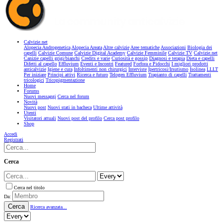
Calvizie.net
Alopecia Androgenetica
Alopecia Areata
Altre calvizie
Aree tematiche
Associazioni
Biologia dei
capelli
Calvizie Comune
Calvizie Digital Academy
Calvizie Femminile
Calvizie TV
Calvizie.net
Canizie capelli grigi/bianchi
Credits e varie
Curiosità e gossip
Diagnosi e terapia
Dieta e capelli
Difetti al capello
Effluvium
Eventi e Incontri
Featured
Forfora e Pidocchi
I migliori prodotti
anticalvizie
Igiene e cura
Infoltimenti non chirurgici
Interviste
Ipertricosi/Irsutismo
Isolinea
LLLT
Per iniziare
Principi attivi
Ricerca e futuro
Telogen Effluvium
Trapianto di capelli
Trattamenti
tricologici
Tricopigmentazione
Home
Forums
Nuovi messaggi
Cerca nel forum
Novità
Nuovi post
Nuovi stati in bacheca
Ultime attività
Utenti
Visitatori attuali
Nuovi post del profilo
Cerca post profilo
Shop
Accedi
Registrati
Cerca
Cerca nel titolo
Da:
Cerca
Ricerca avanzata...