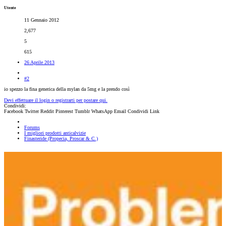
Utente
11 Gennaio 2012
2,677
5
615
26 Aprile 2013
#2
io spezzo la fina generica della mylan da 5mg e la prendo così
Devi effettuare il login o registrarti per postare qui.
Condividi:
Facebook
Twitter
Reddit
Pinterest
Tumblr
WhatsApp
Email
Condividi
Link
Forums
I migliori prodotti anticalvizie
Finasteride (Propecia, Proscar & C.)