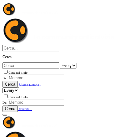
Cerca
Cerca nel titolo
Da:
Cerca
Ricerca avanzata...
Cerca nel titolo
Da:
Cerca
Avanzate...