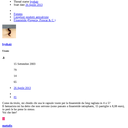
Thread starter
byehair
Start date
26 Aprile 2013
Forums
I migliori prodotti anticalvizie
Finasteride (Propecia, Proscar & C.)
byehair
Utente
15 Settembre 2003
79
14
65
26 Aprile 2013
#1
Come da titolo, mi chiedo chi usa le capsule vuote per la finasteride da 5mg tagliata in 4 o 5?
Il farmacista mi ha detto che non servono (sono passato a finasteride ratiopharm, 15 pastiglie x 8,08 euro),
io però le ho prese lo stesso.
Voi che fate?
M
mattafix