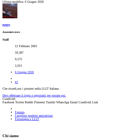
Ultima modifica:
6 Giugno 2026
proxy
Amministratore
Staff
12 Febbraio 2003
59,387
9,575
2,015
6 Giugno 2026
#2
Che ricordi,noi i pionieri nella LLLT Italiana
Devi effettuare il login o registrarti per postare qui.
Condividi:
Facebook
Twitter
Reddit
Pinterest
Tumblr
WhatsApp
Email
Condividi
Link
Forums
I migliori prodotti anticalvizie
Fototerapia e LLLT
Chi siamo