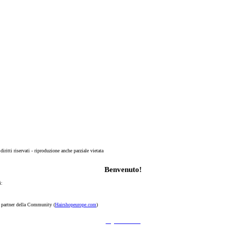
 diritti riservati - riproduzione anche parziale vietata
Benvenuto!
i:
p partner della Community (
Hairshopeurope.com
)
Registrati Subito