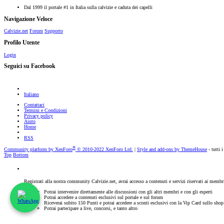
Dal 1999 il portale #1 in Italia sulla calvizie e caduta dei capelli
Navigazione Veloce
Calvizie.net
Forum
Supporto
Profilo Utente
Login
Seguici su Facebook
Italiano
Contattaci
Termini e Condizioni
Privacy policy
Aiuto
Home
RSS
®
Community platform by XenForo
© 2010-2022 XenForo Ltd.
|
Style and add-ons by ThemeHouse
- tutti i
Top
Bottom
Registrati alla nostra community Calvizie.net, avrai accesso a contenuti e servizi riservati ai membr
Potrai intervenire direttamente alle discussioni con gli altri membri e con gli esperti
Potrai accedere a contenuti esclusivi sul portale e sul forum
Riceverai subito 150 Punti e potrai accedere a sconti esclusivi con la Vip Card sullo sho
Potrai partecipare a live, concorsi, e tanto altro