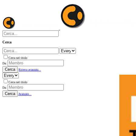
Cerca
Cerca nel titolo
Da:
Cerca
Ricerca avanzata...
Cerca nel titolo
Da:
Cerca
Avanzate...