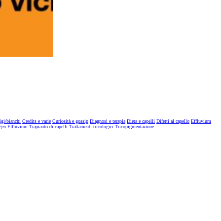
igi/bianchi
Credits e varie
Curiosità e gossip
Diagnosi e terapia
Dieta e capelli
Difetti al capello
Effluvium
gen Effluvium
Trapianto di capelli
Trattamenti tricologici
Tricopigmentazione