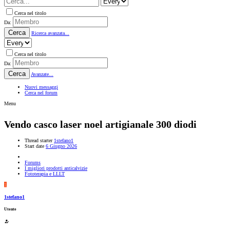
Cerca nel titolo
Da:
Cerca
Ricerca avanzata...
Cerca nel titolo
Da:
Cerca
Avanzate...
Nuovi messaggi
Cerca nel forum
Menu
Vendo casco laser noel artigianale 300 diodi
Thread starter
1stefano1
Start date
6 Giugno 2026
Forums
I migliori prodotti anticalvizie
Fototerapia e LLLT
1
1stefano1
Utente