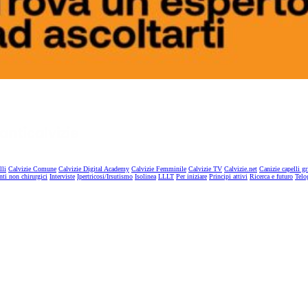
lli
Calvizie Comune
Calvizie Digital Academy
Calvizie Femminile
Calvizie TV
Calvizie.net
Canizie capelli gr
nti non chirurgici
Interviste
Ipertricosi/Irsutismo
Isolinea
LLLT
Per iniziare
Principi attivi
Ricerca e futuro
Telo