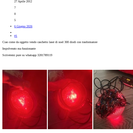
27 Aprile 2012
7
0
5
6 Giugno 2026
#1
Ciao come da oggetto vendo caschetto laser di noel 300 diodi con trasformatore
Impolverato ma funzionante
Scrivetemi pure su whatsapp 3281789119