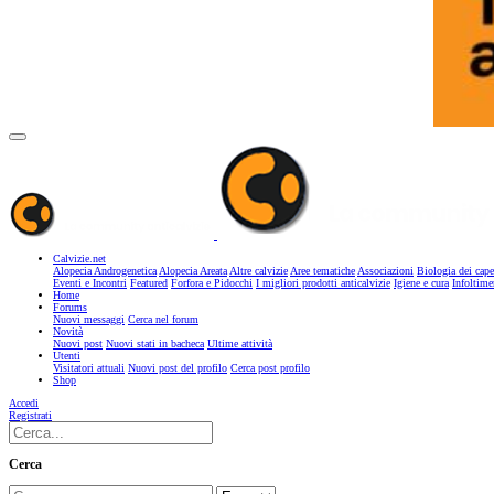
Calvizie.net
Alopecia Androgenetica
Alopecia Areata
Altre calvizie
Aree tematiche
Associazioni
Biologia dei cape
Eventi e Incontri
Featured
Forfora e Pidocchi
I migliori prodotti anticalvizie
Igiene e cura
Infoltime
Home
Forums
Nuovi messaggi
Cerca nel forum
Novità
Nuovi post
Nuovi stati in bacheca
Ultime attività
Utenti
Visitatori attuali
Nuovi post del profilo
Cerca post profilo
Shop
Accedi
Registrati
Cerca