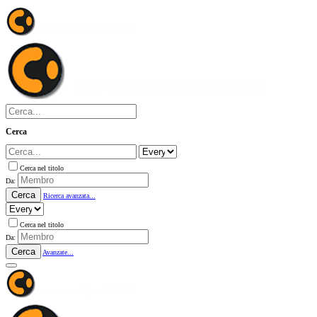
Cerca
Cerca nel titolo
Da:
Cerca
Ricerca avanzata...
Cerca nel titolo
Da:
Cerca
Avanzate...