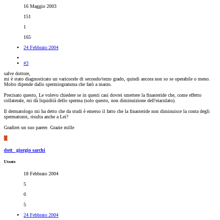
16 Maggio 2003
151
1
165
24 Febbraio 2004
#3
salve dottore,
mi è stato diagnosticato un varicocele di secondo/terzo grado, quindi ancora non so se operabile o meno.
Molto dipende dallo spermiogramma che farò a marzo.
Precisato questo, Le volevo chiedere se in questi casi dovrei smettere la finasteride che, come effetto
collaterale, mi dà liquidità dello sperma (solo questo, non diminuizione dell'eiaculato).
Il dermatologo mi ha detto che da studi è emerso il fatto che la finasteride non diminuisce la conta degli
spermatozoi, risulta anche a Lei?
Gradirei un suo parere. Grazie mille
D
dott_ giorgio sarchi
Utente
18 Febbraio 2004
5
0
5
24 Febbraio 2004