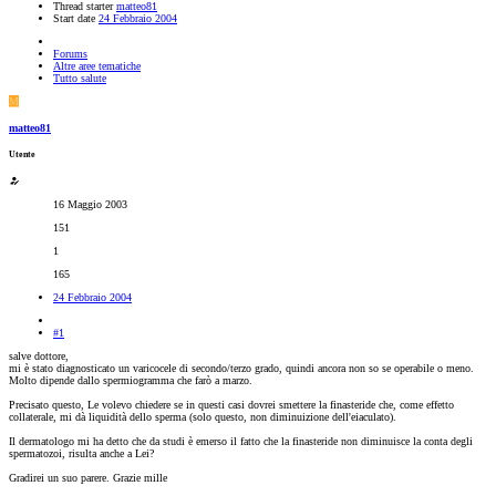
Thread starter
matteo81
Start date
24 Febbraio 2004
Forums
Altre aree tematiche
Tutto salute
M
matteo81
Utente
16 Maggio 2003
151
1
165
24 Febbraio 2004
#1
salve dottore,
mi è stato diagnosticato un varicocele di secondo/terzo grado, quindi ancora non so se operabile o meno.
Molto dipende dallo spermiogramma che farò a marzo.
Precisato questo, Le volevo chiedere se in questi casi dovrei smettere la finasteride che, come effetto
collaterale, mi dà liquidità dello sperma (solo questo, non diminuizione dell'eiaculato).
Il dermatologo mi ha detto che da studi è emerso il fatto che la finasteride non diminuisce la conta degli
spermatozoi, risulta anche a Lei?
Gradirei un suo parere. Grazie mille