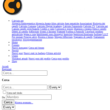
Calvizie.net
Alopecia Androgenetica
Alopecia Areata
Altre calvizie
Aree tematiche
Associazioni
Biologia dei
capelli
Calvizie Comune
Calvizie Digital Academy
Calvizie Femminile
Calvizie TV
Calvizie.net
Canizie capelli grigi/bianchi
Credits e varie
Curiosità e gossip
Diagnosi e terapia
Dieta e capelli
Difetti al capello
Effluvium
Eventi e Incontri
Featured
Forfora e Pidocchi
I migliori prodotti
anticalvizie
Igiene e cura
Infoltimenti non chirurgici
Interviste
Ipertricosi/Irsutismo
Isolinea
LLLT
Per iniziare
Principi attivi
Ricerca e futuro
Telogen Effluvium
Trapianto di capelli
Trattamenti
tricologici
Tricopigmentazione
Home
Forums
Nuovi messaggi
Cerca nel forum
Novità
Nuovi post
Nuovi stati in bacheca
Ultime attività
Utenti
Visitatori attuali
Nuovi post del profilo
Cerca post profilo
Shop
Accedi
Registrati
Cerca
Cerca nel titolo
Da:
Cerca
Ricerca avanzata...