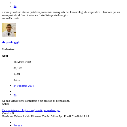
#4
i miei pz col tuo stesso problema,sono stati consigliati dai loro urologi di sospendere il farmaco per un
certo periodo al fine di valutare il risultato post-chirurgico.
sono d'accordo.
dr_paolo gigli
Moderatore
Staff
16 Marzo 2003
31,179
1,391
2,015
24 Febbraio 2004
#5
Si puo' andare bene comunque e' un eccesso di precauzione.
Saluti
Devi effettuare il login o registrarti per postare qui.
Condividi:
Facebook
Twitter
Reddit
Pinterest
Tumblr
WhatsApp
Email
Condividi
Link
Forums