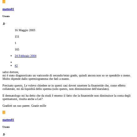
M
matteo81
Utente
16 Maggio 2003
151
1
165
24 Febbraio 2004
#2
salve dottore,
mi è stato diagnosticato un varicocele di secondo/terzo grado, quindi ancora non so se operabile o meno.
Molto dipende dallo spermiogramma che farò a marzo.
Precisato questo, Le volevo chiedere se in questi casi dovrei smettere la finasteride che, come effetto
collaterale, mi dà liquidità dello sperma (solo questo, non diminuizione dell'eiaculato).
Il dermatologo mi ha detto che da studi è emerso il fatto che la finasteride non diminuisce la conta degli
spermatozoi, risulta anche a Lei?
Gradirei un suo parere. Grazie mille
M
matteo81
Utente