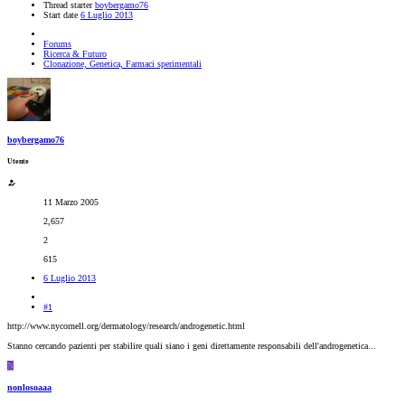
Thread starter
boybergamo76
Start date
6 Luglio 2013
Forums
Ricerca & Futuro
Clonazione, Genetica, Farmaci sperimentali
boybergamo76
Utente
11 Marzo 2005
2,657
2
615
6 Luglio 2013
#1
http://www.nycornell.org/dermatology/research/androgenetic.html
Stanno cercando pazienti per stabilire quali siano i geni direttamente responsabili dell'androgenetica...
N
nonlosoaaa