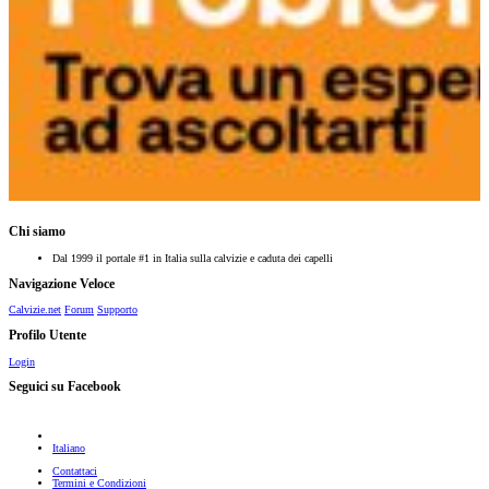
Chi siamo
Dal 1999 il portale #1 in Italia sulla calvizie e caduta dei capelli
Navigazione Veloce
Calvizie.net
Forum
Supporto
Profilo Utente
Login
Seguici su Facebook
Italiano
Contattaci
Termini e Condizioni