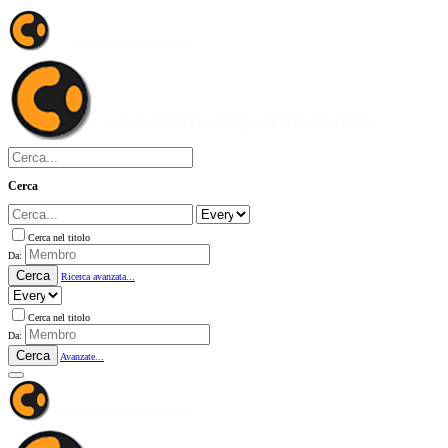
Cerca
Cerca nel titolo
Da:
Cerca
Ricerca avanzata...
Cerca nel titolo
Da:
Cerca
Avanzate...