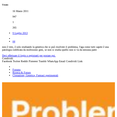
Utente
16 Marzo 2011
947
1
265
9 Luglio 2013
#4
non è vero, è solo studiando la genetica che si può risolvere il problema, l'aga come tutti sapete è una
patologia codificata da moltissimi geni, se non si studia quello non si va da nessuna parte
Devi effettuare il login o registrarti per postare qui.
Condividi:
Facebook
Twitter
Reddit
Pinterest
Tumblr
WhatsApp
Email
Condividi
Link
Forums
Ricerca & Futuro
Clonazione, Genetica, Farmaci sperimentali