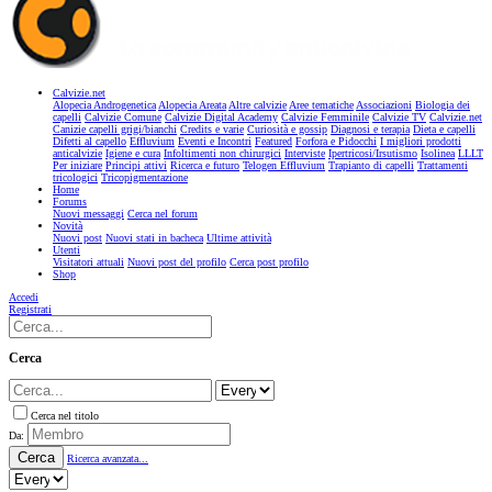
Calvizie.net
Alopecia Androgenetica
Alopecia Areata
Altre calvizie
Aree tematiche
Associazioni
Biologia dei
capelli
Calvizie Comune
Calvizie Digital Academy
Calvizie Femminile
Calvizie TV
Calvizie.net
Canizie capelli grigi/bianchi
Credits e varie
Curiosità e gossip
Diagnosi e terapia
Dieta e capelli
Difetti al capello
Effluvium
Eventi e Incontri
Featured
Forfora e Pidocchi
I migliori prodotti
anticalvizie
Igiene e cura
Infoltimenti non chirurgici
Interviste
Ipertricosi/Irsutismo
Isolinea
LLLT
Per iniziare
Principi attivi
Ricerca e futuro
Telogen Effluvium
Trapianto di capelli
Trattamenti
tricologici
Tricopigmentazione
Home
Forums
Nuovi messaggi
Cerca nel forum
Novità
Nuovi post
Nuovi stati in bacheca
Ultime attività
Utenti
Visitatori attuali
Nuovi post del profilo
Cerca post profilo
Shop
Accedi
Registrati
Cerca
Cerca nel titolo
Da:
Cerca
Ricerca avanzata...