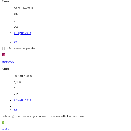
Utente
20 Ottobre 2012
654
1
265
6 Luglio 2013
#2
[
][
] a breve termine proprio
M
magico26
Utente
30 Aprile 2008
1,193
1
415
6 Luglio 2013
#3
vabè sti geni ne hanno scoperti a iosa.. ma non n salta fuori mai inente
N
nada