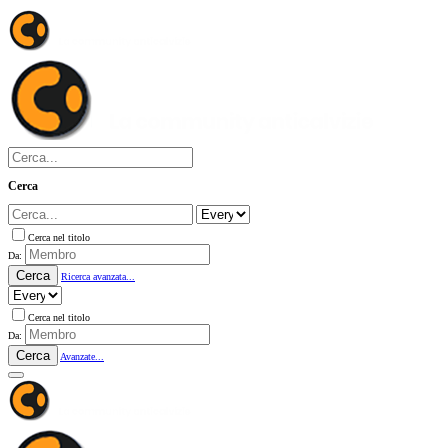
Cerca
Cerca nel titolo
Da:
Cerca
Ricerca avanzata...
Cerca nel titolo
Da:
Cerca
Avanzate...