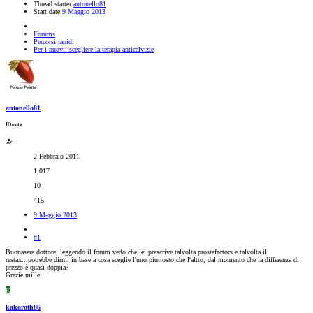
Thread starter
antonello81
Start date
9 Maggio 2013
Forums
Percorsi rapidi
Per i nuovi: scegliere la terapia anticalvizie
antonello81
Utente
2 Febbraio 2011
1,017
10
415
9 Maggio 2013
#1
Buonasera dottore, leggendo il forum vedo che lei prescrive talvolta prostafactors e talvolta il
restax...potrebbe dirmi in base a cosa sceglie l'uno piuttosto che l'altro, dal momento che la differenza di
prezzo è quasi doppia?
Grazie mille
K
kakaroth86