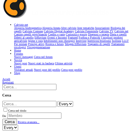
Calvizie.net
Alopecia Androgenetica
Alopecia Areata
Altre calvizie
Aree tematiche
Associazioni
Biologia dei
capelli
Calvizie Comune
Calvizie Digital Academy
Calvizie Femminile
Calvizie TV
Calvizie.net
Canizie capelli grigi/bianchi
Credits e varie
Curiosità e gossip
Diagnosi e terapia
Dieta e capelli
Difetti al capello
Effluvium
Eventi e Incontri
Featured
Forfora e Pidocchi
I migliori prodotti
anticalvizie
Igiene e cura
Infoltimenti non chirurgici
Interviste
Ipertricosi/Irsutismo
Isolinea
LLLT
Per iniziare
Principi attivi
Ricerca e futuro
Telogen Effluvium
Trapianto di capelli
Trattamenti
tricologici
Tricopigmentazione
Home
Forums
Nuovi messaggi
Cerca nel forum
Novità
Nuovi post
Nuovi stati in bacheca
Ultime attività
Utenti
Visitatori attuali
Nuovi post del profilo
Cerca post profilo
Shop
Accedi
Registrati
Cerca
Cerca nel titolo
Da:
Cerca
Ricerca avanzata...