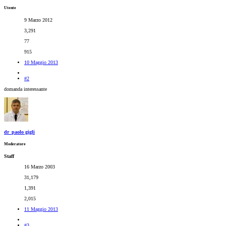
Utente
9 Marzo 2012
3,291
77
915
10 Maggio 2013
#2
domanda interessante
dr_paolo gigli
Moderatore
Staff
16 Marzo 2003
31,179
1,391
2,015
11 Maggio 2013
#3