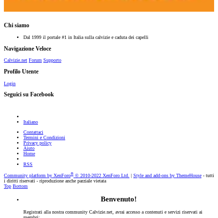
Chi siamo
Dal 1999 il portale #1 in Italia sulla calvizie e caduta dei capelli
Navigazione Veloce
Calvizie.net
Forum
Supporto
Profilo Utente
Login
Seguici su Facebook
Italiano
Contattaci
Termini e Condizioni
Privacy policy
Aiuto
Home
RSS
®
Community platform by XenForo
© 2010-2022 XenForo Ltd.
|
Style and add-ons by ThemeHouse
- tutti
i diritti riservati - riproduzione anche parziale vietata
Top
Bottom
Benvenuto!
Registrati alla nostra community Calvizie.net, avrai accesso a contenuti e servizi riservati ai
membri: