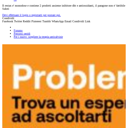
Il restax e' monodose e contiene 2 prodotti assieme inibitore dht e antiossidanti, il paragone non e' fattibile
Saluti
Devi effettuare il login o registrarti per postare qui.
Condividi:
Facebook
Twitter
Reddit
Pinterest
Tumblr
WhatsApp
Email
Condividi
Link
Forums
Percorsi rapidi
Per i nuovi: scegliere la terapia anticalvizie