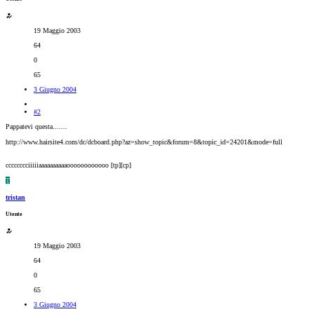
19 Maggio 2003
64
0
65
3 Giugno 2004
#2
Pappatevi questa.......
http://www.hairsite4.com/dc/dcboard.php?az=show_topic&forum=8&topic_id=24201&mode=full
cccccccciiiiiaaaaaaaaaaoooooooooooo [tp][cp]
T
tristan
Utente
19 Maggio 2003
64
0
65
3 Giugno 2004