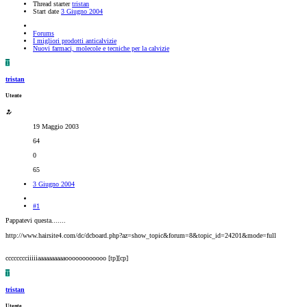
Thread starter
tristan
Start date
3 Giugno 2004
Forums
I migliori prodotti anticalvizie
Nuovi farmaci, molecole e tecniche per la calvizie
T
tristan
Utente
19 Maggio 2003
64
0
65
3 Giugno 2004
#1
Pappatevi questa.......
http://www.hairsite4.com/dc/dcboard.php?az=show_topic&forum=8&topic_id=24201&mode=full
cccccccciiiiiaaaaaaaaaaoooooooooooo [tp][cp]
T
tristan
Utente