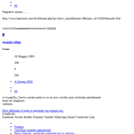
#3
Pappatevi questa.......
http://www.hairsite4.com/dc/dcboard.php?az=show_topic&forum=8&topic_id=24201&mode=full
cccccccciiiiiaaaaaaaaaaoooooooooooo [tp][cp]
O
oponzio pilato
Utente
18 Maggio 2003
300
0
265
4 Giugno 2004
#4
si la papilla, l'avevo notata anche io in un mio vecchio post intitolata amerikanate
forse mi sbagliavo
vedremo
Devi effettuare il login o registrarti per postare qui.
Condividi:
Facebook
Twitter
Reddit
Pinterest
Tumblr
WhatsApp
Email
Condividi
Link
Forums
I migliori prodotti anticalvizie
Nuovi farmaci, molecole e tecniche per la calvizie