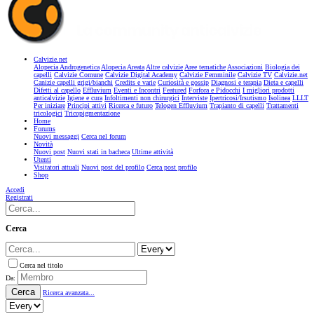
Calvizie.net
Alopecia Androgenetica
Alopecia Areata
Altre calvizie
Aree tematiche
Associazioni
Biologia dei
capelli
Calvizie Comune
Calvizie Digital Academy
Calvizie Femminile
Calvizie TV
Calvizie.net
Canizie capelli grigi/bianchi
Credits e varie
Curiosità e gossip
Diagnosi e terapia
Dieta e capelli
Difetti al capello
Effluvium
Eventi e Incontri
Featured
Forfora e Pidocchi
I migliori prodotti
anticalvizie
Igiene e cura
Infoltimenti non chirurgici
Interviste
Ipertricosi/Irsutismo
Isolinea
LLLT
Per iniziare
Principi attivi
Ricerca e futuro
Telogen Effluvium
Trapianto di capelli
Trattamenti
tricologici
Tricopigmentazione
Home
Forums
Nuovi messaggi
Cerca nel forum
Novità
Nuovi post
Nuovi stati in bacheca
Ultime attività
Utenti
Visitatori attuali
Nuovi post del profilo
Cerca post profilo
Shop
Accedi
Registrati
Cerca
Cerca nel titolo
Da:
Cerca
Ricerca avanzata...