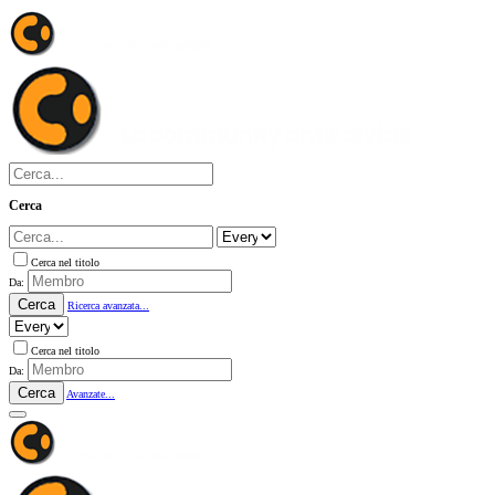
Cerca
Cerca nel titolo
Da:
Cerca
Ricerca avanzata...
Cerca nel titolo
Da:
Cerca
Avanzate...