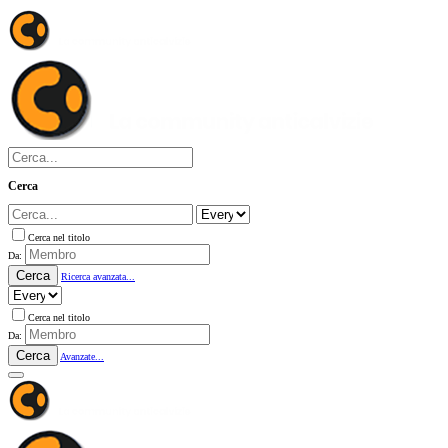
Cerca
Cerca nel titolo
Da:
Cerca
Ricerca avanzata...
Cerca nel titolo
Da:
Cerca
Avanzate...