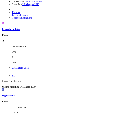
Thread starter
bruscaini mirko
Start date
23 Maggio 2013
Forums
Le vie alternative
Tricopigmentazione
B
bruscaini mirko
Utente
20 Novembre 2012
100
0
165
23 Maggio 2013
#1
tricopigmentazione
Ultima modifica:
16 Marzo 2019
R
roger rabbit
Utente
17 Marzo 2011
1,013