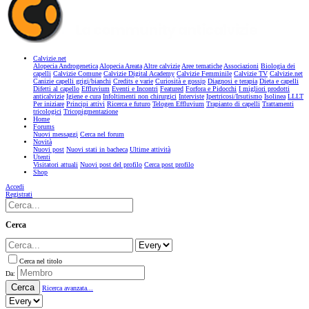
Calvizie.net
Alopecia Androgenetica
Alopecia Areata
Altre calvizie
Aree tematiche
Associazioni
Biologia dei
capelli
Calvizie Comune
Calvizie Digital Academy
Calvizie Femminile
Calvizie TV
Calvizie.net
Canizie capelli grigi/bianchi
Credits e varie
Curiosità e gossip
Diagnosi e terapia
Dieta e capelli
Difetti al capello
Effluvium
Eventi e Incontri
Featured
Forfora e Pidocchi
I migliori prodotti
anticalvizie
Igiene e cura
Infoltimenti non chirurgici
Interviste
Ipertricosi/Irsutismo
Isolinea
LLLT
Per iniziare
Principi attivi
Ricerca e futuro
Telogen Effluvium
Trapianto di capelli
Trattamenti
tricologici
Tricopigmentazione
Home
Forums
Nuovi messaggi
Cerca nel forum
Novità
Nuovi post
Nuovi stati in bacheca
Ultime attività
Utenti
Visitatori attuali
Nuovi post del profilo
Cerca post profilo
Shop
Accedi
Registrati
Cerca
Cerca nel titolo
Da:
Cerca
Ricerca avanzata...