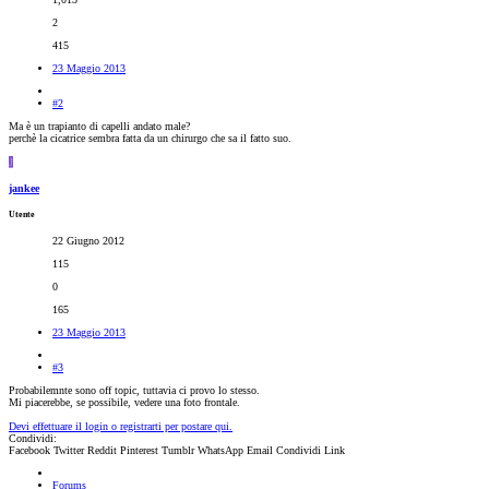
2
415
23 Maggio 2013
#2
Ma è un trapianto di capelli andato male?
perchè la cicatrice sembra fatta da un chirurgo che sa il fatto suo.
J
jankee
Utente
22 Giugno 2012
115
0
165
23 Maggio 2013
#3
Probabilemnte sono off topic, tuttavia ci provo lo stesso.
Mi piacerebbe, se possibile, vedere una foto frontale.
Devi effettuare il login o registrarti per postare qui.
Condividi:
Facebook
Twitter
Reddit
Pinterest
Tumblr
WhatsApp
Email
Condividi
Link
Forums