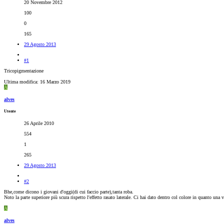
20 Novembre 2012
100
0
165
29 Agosto 2013
#1
Tricopigmentazione
Ultima modifica:
16 Marzo 2019
A
alves
Utente
26 Aprile 2010
554
1
265
29 Agosto 2013
#2
Bhe,come dicono i giovani d'oggi(di cui faccio parte),tanta roba.
Noto la parte superiore più scura rispetto l'effetto rasato laterale. Ci hai dato dentro col colore in quanto un
A
alves