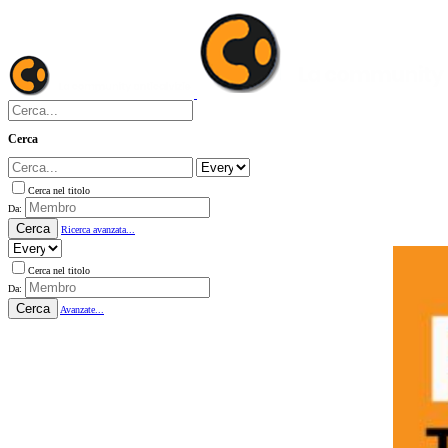
Cerca
Cerca nel titolo
Da:
Cerca
Ricerca avanzata...
Cerca nel titolo
Da:
Cerca
Avanzate...