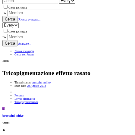
Cerca nel titolo
Da:
Cerca
Ricerca avanzata...
Cerca nel titolo
Da:
Cerca
Avanzate...
Nuovi messaggi
Cerca nel forum
Menu
Tricopigmentazione effetto rasato
Thread starter
bruscaini mirko
Start date
29 Agosto 2013
Forums
Le vie alternative
Tricopigmentazione
B
bruscaini mirko
Utente