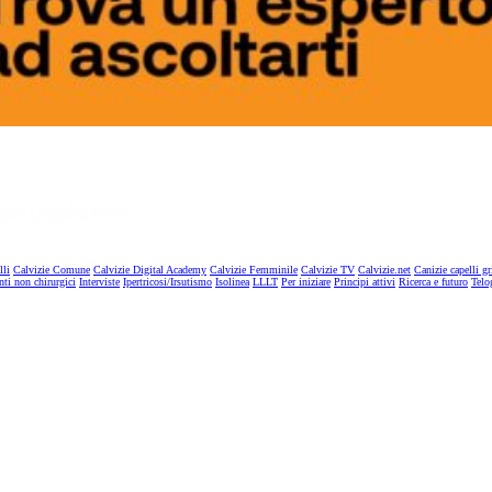
lli
Calvizie Comune
Calvizie Digital Academy
Calvizie Femminile
Calvizie TV
Calvizie.net
Canizie capelli gr
nti non chirurgici
Interviste
Ipertricosi/Irsutismo
Isolinea
LLLT
Per iniziare
Principi attivi
Ricerca e futuro
Telo