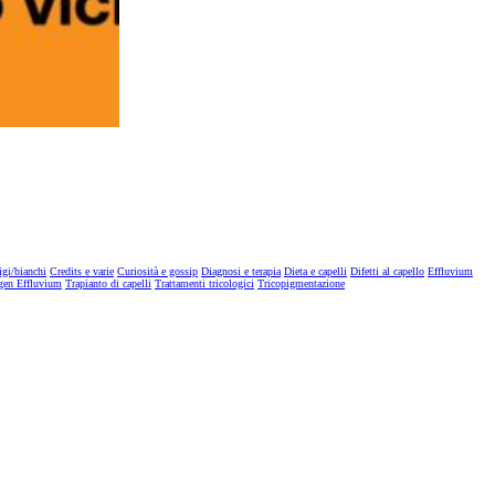
igi/bianchi
Credits e varie
Curiosità e gossip
Diagnosi e terapia
Dieta e capelli
Difetti al capello
Effluvium
gen Effluvium
Trapianto di capelli
Trattamenti tricologici
Tricopigmentazione