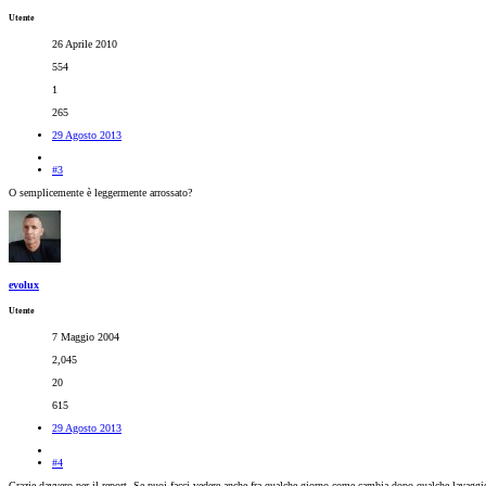
Utente
26 Aprile 2010
554
1
265
29 Agosto 2013
#3
O semplicemente è leggermente arrossato?
evolux
Utente
7 Maggio 2004
2,045
20
615
29 Agosto 2013
#4
Grazie davvero per il report. Se puoi facci vedere anche fra qualche giorno come cambia dopo qualche lavaggi