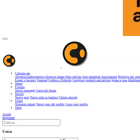
Calvizie.net
Alopecia Androgenetica
Alopecia Areata
Altre calvizie
Aree tematiche
Associazioni
Biologia dei cape
Eventi e Incontri
Featured
Forfora e Pidocchi
I migliori prodotti anticalvizie
Igiene e cura
Infoltime
Home
Forums
Nuovi messaggi
Cerca nel forum
Novità
Nuovi post
Nuovi stati in bacheca
Ultime attività
Utenti
Visitatori attuali
Nuovi post del profilo
Cerca post profilo
Shop
Accedi
Registrati
Cerca