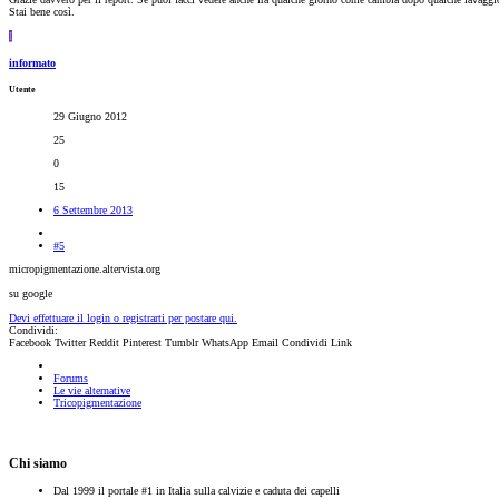
Stai bene così.
I
informato
Utente
29 Giugno 2012
25
0
15
6 Settembre 2013
#5
micropigmentazione.altervista.org
su google
Devi effettuare il login o registrarti per postare qui.
Condividi:
Facebook
Twitter
Reddit
Pinterest
Tumblr
WhatsApp
Email
Condividi
Link
Forums
Le vie alternative
Tricopigmentazione
Chi siamo
Dal 1999 il portale #1 in Italia sulla calvizie e caduta dei capelli