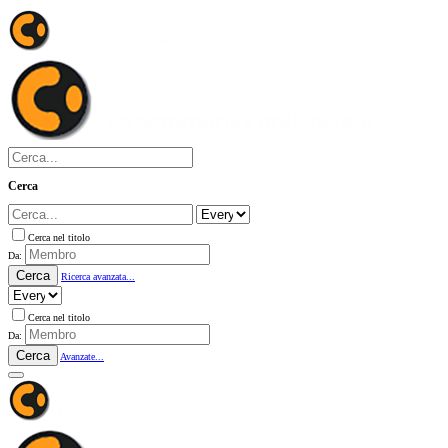
Cerca
Cerca nel titolo
Da:
Cerca
Ricerca avanzata...
Cerca nel titolo
Da:
Cerca
Avanzate...