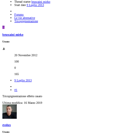
Thread starter
bruscaini mirko
Start date
9 Luglio 2013
Forums
Le vie alternative
Tricopigmentazione
B
bruscaini mirko
Utente
20 Novembre 2012
100
0
165
9 Luglio 2013
#1
Tricopigmentazione effetto rasato
Ultima modifica:
16 Marzo 2019
evolux
Utente