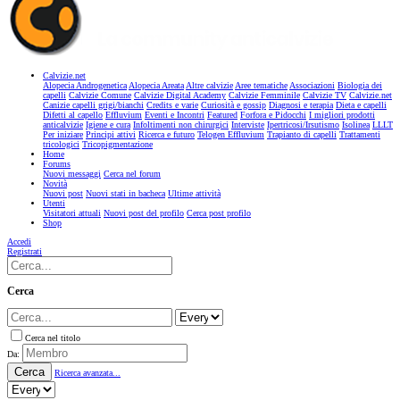
Calvizie.net
Alopecia Androgenetica
Alopecia Areata
Altre calvizie
Aree tematiche
Associazioni
Biologia dei
capelli
Calvizie Comune
Calvizie Digital Academy
Calvizie Femminile
Calvizie TV
Calvizie.net
Canizie capelli grigi/bianchi
Credits e varie
Curiosità e gossip
Diagnosi e terapia
Dieta e capelli
Difetti al capello
Effluvium
Eventi e Incontri
Featured
Forfora e Pidocchi
I migliori prodotti
anticalvizie
Igiene e cura
Infoltimenti non chirurgici
Interviste
Ipertricosi/Irsutismo
Isolinea
LLLT
Per iniziare
Principi attivi
Ricerca e futuro
Telogen Effluvium
Trapianto di capelli
Trattamenti
tricologici
Tricopigmentazione
Home
Forums
Nuovi messaggi
Cerca nel forum
Novità
Nuovi post
Nuovi stati in bacheca
Ultime attività
Utenti
Visitatori attuali
Nuovi post del profilo
Cerca post profilo
Shop
Accedi
Registrati
Cerca
Cerca nel titolo
Da:
Cerca
Ricerca avanzata...