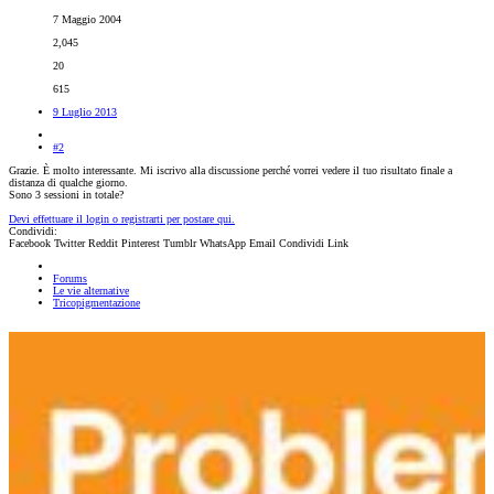
7 Maggio 2004
2,045
20
615
9 Luglio 2013
#2
Grazie. È molto interessante. Mi iscrivo alla discussione perché vorrei vedere il tuo risultato finale a
distanza di qualche giorno.
Sono 3 sessioni in totale?
Devi effettuare il login o registrarti per postare qui.
Condividi:
Facebook
Twitter
Reddit
Pinterest
Tumblr
WhatsApp
Email
Condividi
Link
Forums
Le vie alternative
Tricopigmentazione