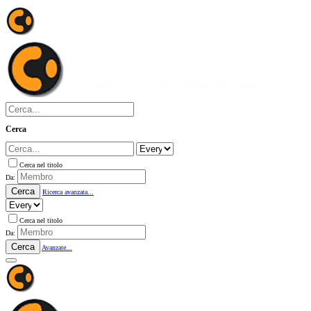
Cerca
Cerca nel titolo
Da:
Cerca
Ricerca avanzata...
Cerca nel titolo
Da:
Cerca
Avanzate...