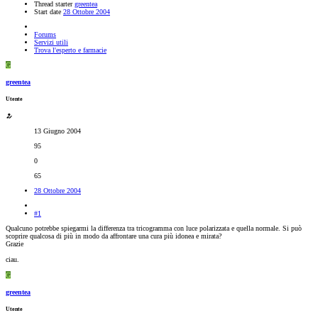
Thread starter
greentea
Start date
28 Ottobre 2004
Forums
Servizi utili
Trova l'esperto e farmacie
G
greentea
Utente
13 Giugno 2004
95
0
65
28 Ottobre 2004
#1
Qualcuno potrebbe spiegarmi la differenza tra tricogramma con luce polarizzata e quella normale. Si può
scoprire qualcosa di più in modo da affrontare una cura più idonea e mirata?
Grazie
ciau.
G
greentea
Utente