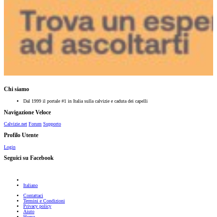
Chi siamo
Dal 1999 il portale #1 in Italia sulla calvizie e caduta dei capelli
Navigazione Veloce
Calvizie.net
Forum
Supporto
Profilo Utente
Login
Seguici su Facebook
Italiano
Contattaci
Termini e Condizioni
Privacy policy
Aiuto
Home