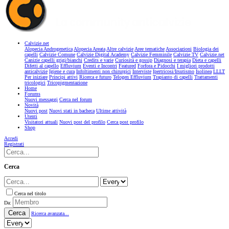
Calvizie.net
Alopecia Androgenetica
Alopecia Areata
Altre calvizie
Aree tematiche
Associazioni
Biologia dei
capelli
Calvizie Comune
Calvizie Digital Academy
Calvizie Femminile
Calvizie TV
Calvizie.net
Canizie capelli grigi/bianchi
Credits e varie
Curiosità e gossip
Diagnosi e terapia
Dieta e capelli
Difetti al capello
Effluvium
Eventi e Incontri
Featured
Forfora e Pidocchi
I migliori prodotti
anticalvizie
Igiene e cura
Infoltimenti non chirurgici
Interviste
Ipertricosi/Irsutismo
Isolinea
LLLT
Per iniziare
Principi attivi
Ricerca e futuro
Telogen Effluvium
Trapianto di capelli
Trattamenti
tricologici
Tricopigmentazione
Home
Forums
Nuovi messaggi
Cerca nel forum
Novità
Nuovi post
Nuovi stati in bacheca
Ultime attività
Utenti
Visitatori attuali
Nuovi post del profilo
Cerca post profilo
Shop
Accedi
Registrati
Cerca
Cerca nel titolo
Da:
Cerca
Ricerca avanzata...