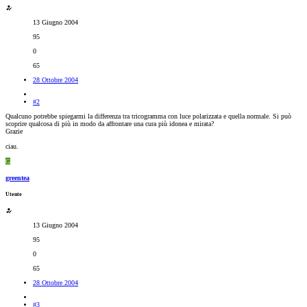
13 Giugno 2004
95
0
65
28 Ottobre 2004
#2
Qualcuno potrebbe spiegarmi la differenza tra tricogramma con luce polarizzata e quella normale. Si può
scoprire qualcosa di più in modo da affrontare una cura più idonea e mirata?
Grazie
ciau.
G
greentea
Utente
13 Giugno 2004
95
0
65
28 Ottobre 2004
#3