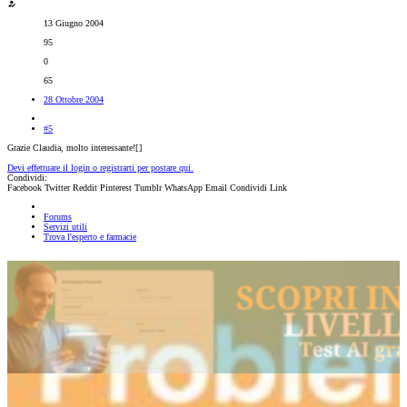
13 Giugno 2004
95
0
65
28 Ottobre 2004
#5
Grazie Claudia, molto interessante![
]
Devi effettuare il login o registrarti per postare qui.
Condividi:
Facebook
Twitter
Reddit
Pinterest
Tumblr
WhatsApp
Email
Condividi
Link
Forums
Servizi utili
Trova l'esperto e farmacie