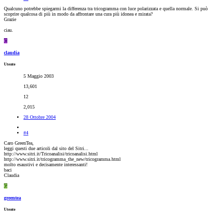
Qualcuno potrebbe spiegarmi la differenza tra tricogramma con luce polarizzata e quella normale. Si può
scoprire qualcosa di più in modo da affrontare una cura più idonea e mirata?
Grazie
ciau.
C
claudia
Utente
5 Maggio 2003
13,601
12
2,015
28 Ottobre 2004
#4
Caro GreenTea,
leggi questi due articoli dal sito del Sitri...
http://www.sitri.it/Tricoanalisi/tricoanalisi.html
http://www.sitri.it/tricogramma_the_new/tricogramma.html
molto esaustivi e decisamente interessanti!
baci
Claudia
G
greentea
Utente