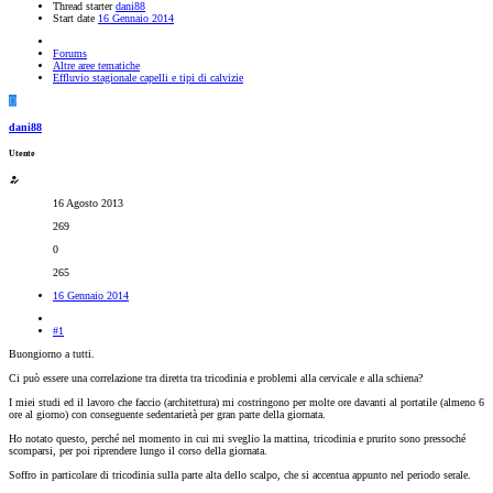
Thread starter
dani88
Start date
16 Gennaio 2014
Forums
Altre aree tematiche
Effluvio stagionale capelli e tipi di calvizie
D
dani88
Utente
16 Agosto 2013
269
0
265
16 Gennaio 2014
#1
Buongiorno a tutti.
Ci può essere una correlazione tra diretta tra tricodinia e problemi alla cervicale e alla schiena?
I miei studi ed il lavoro che faccio (architettura) mi costringono per molte ore davanti al portatile (almeno 6
ore al giorno) con conseguente sedentarietà per gran parte della giornata.
Ho notato questo, perché nel momento in cui mi sveglio la mattina, tricodinia e prurito sono pressoché
scomparsi, per poi riprendere lungo il corso della giornata.
Soffro in particolare di tricodinia sulla parte alta dello scalpo, che si accentua appunto nel periodo serale.