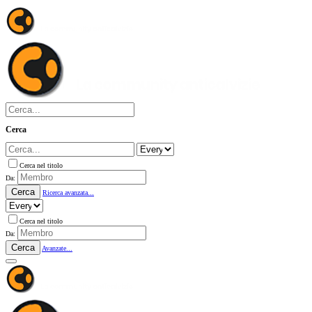
Cerca
Cerca nel titolo
Da:
Cerca
Ricerca avanzata...
Cerca nel titolo
Da:
Cerca
Avanzate...