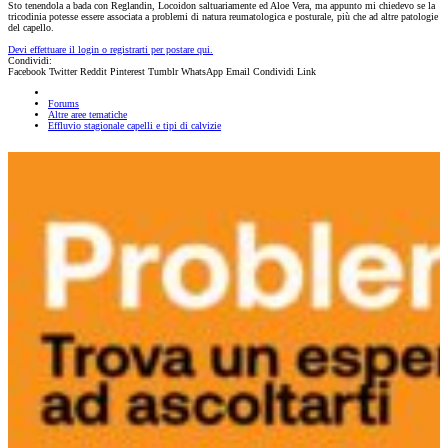
Sto tenendola a bada con Reglandin, Locoidon saltuariamente ed Aloe Vera, ma appunto mi chiedevo se la
tricodinia potesse essere associata a problemi di natura reumatologica e posturale, più che ad altre patologie
del capello.
Devi effettuare il login o registrarti per postare qui.
Condividi:
Facebook
Twitter
Reddit
Pinterest
Tumblr
WhatsApp
Email
Condividi
Link
Forums
Altre aree tematiche
Effluvio stagionale capelli e tipi di calvizie