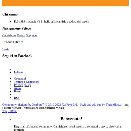
Chi siamo
Dal 1999 il portale #1 in Italia sulla calvizie e caduta dei capelli
Navigazione Veloce
Calvizie.net
Forum
Supporto
Profilo Utente
Login
Seguici su Facebook
Italiano
Contattaci
Termini e Condizioni
Privacy policy
Aiuto
Home
RSS
®
Community platform by XenForo
© 2010-2022 XenForo Ltd.
|
Style and add-ons by ThemeHouse
- tutti
i diritti riservati - riproduzione anche parziale vietata
Top
Bottom
Benvenuto!
Registrati alla nostra community Calvizie.net, avrai accesso a contenuti e servizi riservati ai
membri: