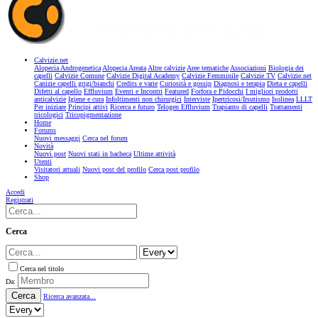
Calvizie.net
Alopecia Androgenetica
Alopecia Areata
Altre calvizie
Aree tematiche
Associazioni
Biologia dei
capelli
Calvizie Comune
Calvizie Digital Academy
Calvizie Femminile
Calvizie TV
Calvizie.net
Canizie capelli grigi/bianchi
Credits e varie
Curiosità e gossip
Diagnosi e terapia
Dieta e capelli
Difetti al capello
Effluvium
Eventi e Incontri
Featured
Forfora e Pidocchi
I migliori prodotti
anticalvizie
Igiene e cura
Infoltimenti non chirurgici
Interviste
Ipertricosi/Irsutismo
Isolinea
LLLT
Per iniziare
Principi attivi
Ricerca e futuro
Telogen Effluvium
Trapianto di capelli
Trattamenti
tricologici
Tricopigmentazione
Home
Forums
Nuovi messaggi
Cerca nel forum
Novità
Nuovi post
Nuovi stati in bacheca
Ultime attività
Utenti
Visitatori attuali
Nuovi post del profilo
Cerca post profilo
Shop
Accedi
Registrati
Cerca
Cerca nel titolo
Da:
Cerca
Ricerca avanzata...