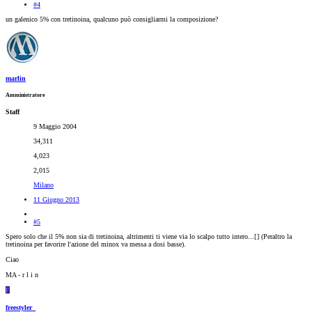
#4
un galenico 5% con tretinoina, qualcuno può consigliarmi la composizione?
marlin
Amministratore
Staff
9 Maggio 2004
34,311
4,023
2,015
Milano
11 Giugno 2013
#5
Spero solo che il 5% non sia di tretinoina, altrimenti ti viene via lo scalpo tutto intero...[
] (Peraltro la
tretinoina per favorire l'azione del minox va messa a dosi basse).
Ciao
MA - r l i n
F
freestyler_