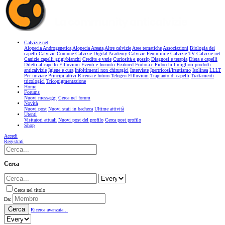
Calvizie.net
Alopecia Androgenetica
Alopecia Areata
Altre calvizie
Aree tematiche
Associazioni
Biologia dei
capelli
Calvizie Comune
Calvizie Digital Academy
Calvizie Femminile
Calvizie TV
Calvizie.net
Canizie capelli grigi/bianchi
Credits e varie
Curiosità e gossip
Diagnosi e terapia
Dieta e capelli
Difetti al capello
Effluvium
Eventi e Incontri
Featured
Forfora e Pidocchi
I migliori prodotti
anticalvizie
Igiene e cura
Infoltimenti non chirurgici
Interviste
Ipertricosi/Irsutismo
Isolinea
LLLT
Per iniziare
Principi attivi
Ricerca e futuro
Telogen Effluvium
Trapianto di capelli
Trattamenti
tricologici
Tricopigmentazione
Home
Forums
Nuovi messaggi
Cerca nel forum
Novità
Nuovi post
Nuovi stati in bacheca
Ultime attività
Utenti
Visitatori attuali
Nuovi post del profilo
Cerca post profilo
Shop
Accedi
Registrati
Cerca
Cerca nel titolo
Da:
Cerca
Ricerca avanzata...