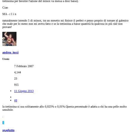
tretinoina per favorire l'azione del minox va messa a dosi basse).
Ciao
MA - r l i n
naturalmente intendo 5 di minox, tra un mesetto mi finisce il perfect e penso proprio di tornare al galenico
che male per lo meno non mi aveva fatto e se la tretinoina a basse quantità fa qualcosa in più xkè non
provare!
andrea_tucci
Utente
7 Febbraio 2007
4,144
23
915
11 Giugno 2013
#8
la tretinoina si usa solitamente allo 0,025% o 0,01%.Questa percentuale è adatta a chi ha una pelle molto
sensibile.
.
S
spaghetto