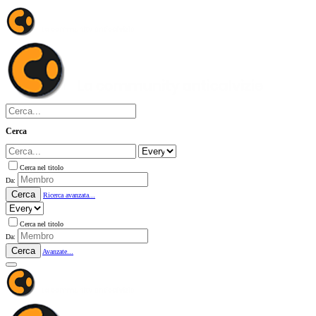
Cerca
Cerca nel titolo
Da:
Cerca
Ricerca avanzata...
Cerca nel titolo
Da:
Cerca
Avanzate...