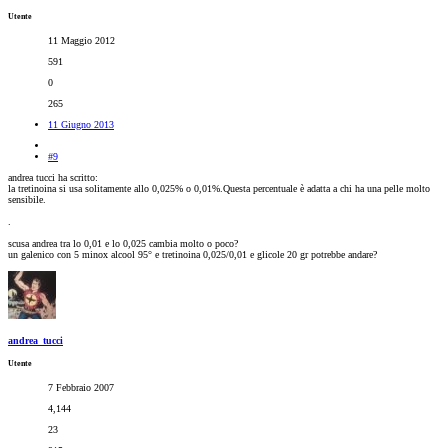
Utente
11 Maggio 2012
591
0
265
11 Giugno 2013
#9
andrea tucci ha scritto:
la tretinoina si usa solitamente allo 0,025% o 0,01%.Questa percentuale è adatta a chi ha una pelle molto
sensibile.
.
scusa andrea tra lo 0,01 e lo 0,025 cambia molto o poco?
un galenico con 5 minox alcool 95° e tretinoina 0,025/0,01 e glicole 20 gr potrebbe andare?
andrea_tucci
Utente
7 Febbraio 2007
4,144
23