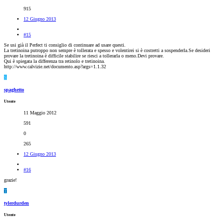
915
12 Giugno 2013
#15
Se usi già il Perfect ti consiglio di continuare ad usare questi.
La tretinoina putroppo non sempre è tollerata e spesso e volentirei si è costretti a sospenderla.Se desideri
provare la tretinoina è difficile stabilire se riesci a tollerarla o meno.Devi provare.
Qui è spiegata la differenza tra retinolo e tretinoina.
http://www.calvizie.net/documento.asp?args=1.1.32
S
spaghetto
Utente
11 Maggio 2012
591
0
265
12 Giugno 2013
#16
grazie!
T
tylerdurden
Utente