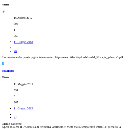
Utente
16 Agosto 2012
398
1
265
11 Giugno 2013
#6
Ho trovato anche questa pagina interessante : http://www.utifar.it/uploads/model_5/terapia_galenica5.pdf
S
spaghetto
Utente
11 Maggio 2012
591
0
265
11 Giugno 2013
#7
Marlin ha scritto:
Spero solo che il 5% non sia di tretinoina, altrimenti ti viene via lo scalpo tutto intero...[
] (Peraltro la