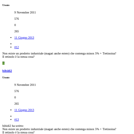
Utente
9 Novembre 2011
576
0
265
11 Giugno 2013
#12
Non esiste un prodotto industriale (magari anche estero) che contenga minox 5% + Tretinoina?
Il retinolo è la stessa cosa?
B
bibidi2
Utente
9 Novembre 2011
576
0
265
11 Giugno 2013
#13
bibidi2 ha scritto:
Non esiste un prodotto industriale (magari anche estero) che contenga minox 5% + Tretinoina?
Il retinolo è la stessa cosa?