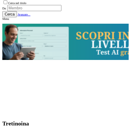
Cerca nel titolo
Da:
Cerca
Avanzate...
Menu
Tretinoina