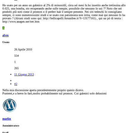
Ho usato per un anno un galenico al 2% di minoxidil, circa sei mesi fa ho inserito anche tretinoina allo
0.025, una bomba, sto recuperando anche sulle tempie, possibile che nessuno lo usi ?? Noto che nei
prodotti più noti come il promox o il perfect hair è sempre presente. Nei siti tedeschi lo consigliano
sempre, ci sono numerosissimi studi e se usato con parsimonia non irrita, come mai qui nessuno lo ha
provato ? (Alcuni studi sono qui: http://bellicapelli.forumfree.it/?t=13177161) , qui un pò di teoria :
http://www.anagen.net/tret.htm
A
alves
Utente
26 Aprile 2010
554
1
265
11 Giugno 2013
#2
Nella mia discussione aperta precedentemente proprio questo dicevo.
Punterei,e a breve lo farò,molto probabilmente sul promox. Coi galenici solo delusioni
marlin
Amministratore
Staff