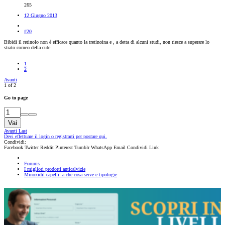
265
12 Giugno 2013
#20
Bibidi il retinolo non è efficace quanto la tretinoina e , a detta di alcuni studi, non riesce a superare lo
strato corneo della cute
1
2
Avanti
1 of 2
Go to page
Vai
Avanti
Last
Devi effettuare il login o registrarti per postare qui.
Condividi:
Facebook
Twitter
Reddit
Pinterest
Tumblr
WhatsApp
Email
Condividi
Link
Forums
I migliori prodotti anticalvizie
Minoxidil capelli: a che cosa serve e tipologie