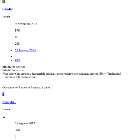
B
bibidi2
Utente
9 Novembre 2011
576
0
265
12 Giugno 2013
#19
bibidi2 ha scritto:
bibidi2 ha scritto:
Non esiste un prodotto industriale (magari anche estero) che contenga minox 5% + Tretinoina?
Il retinolo è la stessa cosa?
Ovviamente Remox e Promox a parte...
F
freestyler_
Utente
16 Agosto 2012
398
1