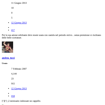
11 Giugno 2013
10
0
5
12 Giugno 2013
#17
Per la sua azione esfoliante deve essere usata con cautela nel periodo estivo...senza protezione si rischiano
delle belle scottature.
andrea_tucci
Utente
7 Febbraio 2007
4,144
23
915
12 Giugno 2013
#18
[^][^] ,è necessario indossare un cappello.