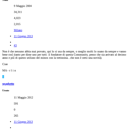
9 Maggio 2004
34,311
4,023
2,015
Milano
11 Giugno 2013
#3
Non è che nessuno abbia mai provato, qui lo si usa da sempre, o meglio molti lo usano da sempre e vanno
bene così (tanto per dirne uno per tutti: il fondatore di questa Community, penso che sia arrivato al decimo
anno e più di questo utilizzo del minox con la tretinoina...che non è certo una novità).
Ciao
MA - r l i n
S
spaghetto
Utente
11 Maggio 2012
591
0
265
11 Giugno 2013