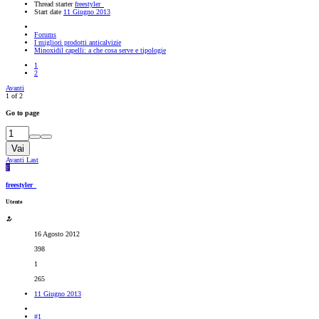
Thread starter
freestyler_
Start date
11 Giugno 2013
Forums
I migliori prodotti anticalvizie
Minoxidil capelli: a che cosa serve e tipologie
1
2
Avanti
1 of 2
Go to page
Vai
Avanti
Last
F
freestyler_
Utente
16 Agosto 2012
398
1
265
11 Giugno 2013
#1