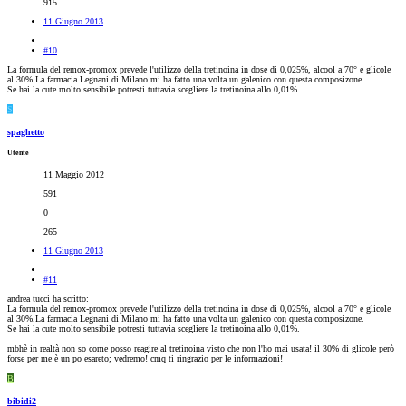
915
11 Giugno 2013
#10
La formula del remox-promox prevede l'utilizzo della tretinoina in dose di 0,025%, alcool a 70° e glicole
al 30%.La farmacia Legnani di Milano mi ha fatto una volta un galenico con questa composizone.
Se hai la cute molto sensibile potresti tuttavia scegliere la tretinoina allo 0,01%.
S
spaghetto
Utente
11 Maggio 2012
591
0
265
11 Giugno 2013
#11
andrea tucci ha scritto:
La formula del remox-promox prevede l'utilizzo della tretinoina in dose di 0,025%, alcool a 70° e glicole
al 30%.La farmacia Legnani di Milano mi ha fatto una volta un galenico con questa composizone.
Se hai la cute molto sensibile potresti tuttavia scegliere la tretinoina allo 0,01%.
mbhè in realtà non so come posso reagire al tretinoina visto che non l'ho mai usata! il 30% di glicole però
forse per me è un po esareto; vedremo! cmq ti ringrazio per le informazioni!
B
bibidi2