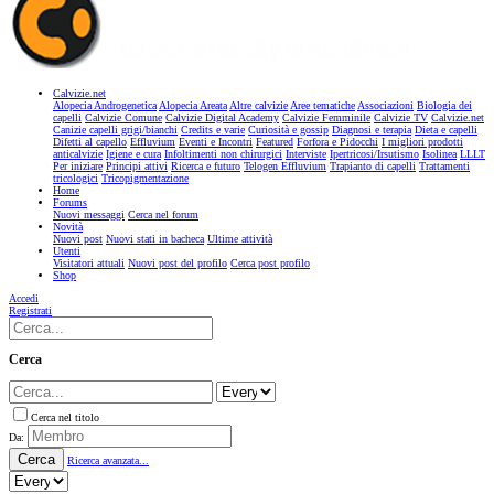
Calvizie.net
Alopecia Androgenetica
Alopecia Areata
Altre calvizie
Aree tematiche
Associazioni
Biologia dei
capelli
Calvizie Comune
Calvizie Digital Academy
Calvizie Femminile
Calvizie TV
Calvizie.net
Canizie capelli grigi/bianchi
Credits e varie
Curiosità e gossip
Diagnosi e terapia
Dieta e capelli
Difetti al capello
Effluvium
Eventi e Incontri
Featured
Forfora e Pidocchi
I migliori prodotti
anticalvizie
Igiene e cura
Infoltimenti non chirurgici
Interviste
Ipertricosi/Irsutismo
Isolinea
LLLT
Per iniziare
Principi attivi
Ricerca e futuro
Telogen Effluvium
Trapianto di capelli
Trattamenti
tricologici
Tricopigmentazione
Home
Forums
Nuovi messaggi
Cerca nel forum
Novità
Nuovi post
Nuovi stati in bacheca
Ultime attività
Utenti
Visitatori attuali
Nuovi post del profilo
Cerca post profilo
Shop
Accedi
Registrati
Cerca
Cerca nel titolo
Da:
Cerca
Ricerca avanzata...