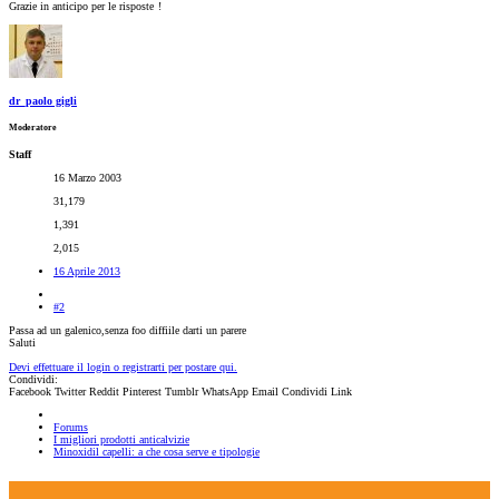
Grazie in anticipo per le risposte
!
dr_paolo gigli
Moderatore
Staff
16 Marzo 2003
31,179
1,391
2,015
16 Aprile 2013
#2
Passa ad un galenico,senza foo diffiile darti un parere
Saluti
Devi effettuare il login o registrarti per postare qui.
Condividi:
Facebook
Twitter
Reddit
Pinterest
Tumblr
WhatsApp
Email
Condividi
Link
Forums
I migliori prodotti anticalvizie
Minoxidil capelli: a che cosa serve e tipologie