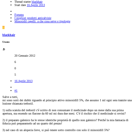
Thread starter
blackhair
Start date
16 Aprile 2013
Forums
I migliori prodotti anticalvizie
Minoxidil capelli: a che cosa serve e tipologie
B
blackhair
Utente
20 Gennaio 2012
6
0
5
16 Aprile 2013
#1
Salve a tutti,
mi sono sorti dei dubbi riguardo al principio attivo minoxidill 5%, che assumo 1 ml ogni sera tramite una
lozione chiamata trefostil.
1) sulla scatola del trefostil c'é scritto di non consumare il medicinale dopo un mese dalla sua prima
apertura, ma essendo un flacone da 60 ml mi dura due mesi. C'é il rischio che il medicinale si rovini?
2) il preparato galenico ha le stesse identiche proprietà di quello non galenico? Perché la mia farmacia di
fiducia può prepararmelo ad un quarto del prezzo!
3) nel caso di un alopecia lieve, si può tenere sotto controllo con solo il minoxidill 5%?