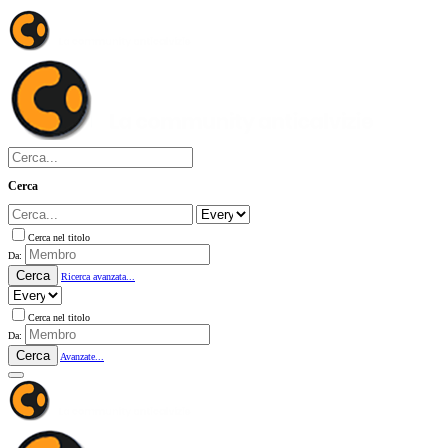
Cerca
Cerca nel titolo
Da:
Cerca
Ricerca avanzata...
Cerca nel titolo
Da:
Cerca
Avanzate...