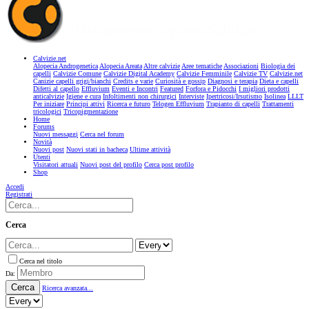
Calvizie.net
Alopecia Androgenetica
Alopecia Areata
Altre calvizie
Aree tematiche
Associazioni
Biologia dei
capelli
Calvizie Comune
Calvizie Digital Academy
Calvizie Femminile
Calvizie TV
Calvizie.net
Canizie capelli grigi/bianchi
Credits e varie
Curiosità e gossip
Diagnosi e terapia
Dieta e capelli
Difetti al capello
Effluvium
Eventi e Incontri
Featured
Forfora e Pidocchi
I migliori prodotti
anticalvizie
Igiene e cura
Infoltimenti non chirurgici
Interviste
Ipertricosi/Irsutismo
Isolinea
LLLT
Per iniziare
Principi attivi
Ricerca e futuro
Telogen Effluvium
Trapianto di capelli
Trattamenti
tricologici
Tricopigmentazione
Home
Forums
Nuovi messaggi
Cerca nel forum
Novità
Nuovi post
Nuovi stati in bacheca
Ultime attività
Utenti
Visitatori attuali
Nuovi post del profilo
Cerca post profilo
Shop
Accedi
Registrati
Cerca
Cerca nel titolo
Da:
Cerca
Ricerca avanzata...