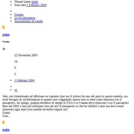
Thread starter
richie
Start date
1 Febbraio 2004
Forums
Le vie alternative
Autotrapianto di capelli
R
richie
Utente
22 Novembre 2003
14
0
5
1 Febbraio 2004
#1
Sale, srei intenzionato ad effettuare un trapianto (per me il primo) da uno dei guru in questa materia, ma
avrei bisogno di un'indicazione in quanto non viaggiando spesso non so bene come funziona con il
passaporto, mi spiego, qualora decidessi di andare in USA o in Canada devo rinnovare o no il passaporto
fatto nel 2001 e non più utilizzato sino ad ora? Il passaporto so che ha validità 5 anni ma deve essere
rinnovato ogni anno (con marche da bollo) oppure no?
Grazie.
Ciao.
R
richie