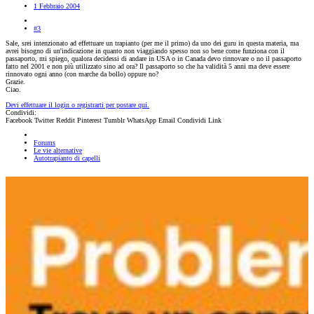
1 Febbraio 2004
#3
Sale, srei intenzionato ad effettuare un trapianto (per me il primo) da uno dei guru in questa materia, ma
avrei bisogno di un'indicazione in quanto non viaggiando spesso non so bene come funziona con il
passaporto, mi spiego, qualora decidessi di andare in USA o in Canada devo rinnovare o no il passaporto
fatto nel 2001 e non più utilizzato sino ad ora? Il passaporto so che ha validità 5 anni ma deve essere
rinnovato ogni anno (con marche da bollo) oppure no?
Grazie.
Ciao.
Devi effettuare il login o registrarti per postare qui.
Condividi:
Facebook
Twitter
Reddit
Pinterest
Tumblr
WhatsApp
Email
Condividi
Link
Forums
Le vie alternative
Autotrapianto di capelli