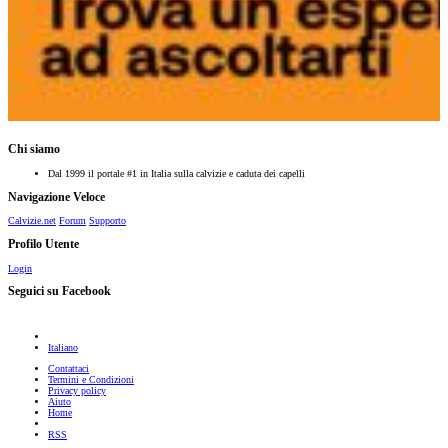
Chi siamo
Dal 1999 il portale #1 in Italia sulla calvizie e caduta dei capelli
Navigazione Veloce
Calvizie.net
Forum
Supporto
Profilo Utente
Login
Seguici su Facebook
Italiano
Contattaci
Termini e Condizioni
Privacy policy
Aiuto
Home
RSS