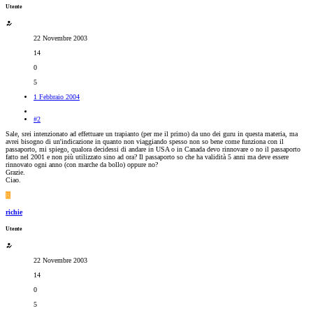
Utente
22 Novembre 2003
14
0
5
1 Febbraio 2004
#2
Sale, srei intenzionato ad effettuare un trapianto (per me il primo) da uno dei guru in questa materia, ma
avrei bisogno di un'indicazione in quanto non viaggiando spesso non so bene come funziona con il
passaporto, mi spiego, qualora decidessi di andare in USA o in Canada devo rinnovare o no il passaporto
fatto nel 2001 e non più utilizzato sino ad ora? Il passaporto so che ha validità 5 anni ma deve essere
rinnovato ogni anno (con marche da bollo) oppure no?
Grazie.
Ciao.
R
richie
Utente
22 Novembre 2003
14
0
5