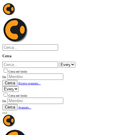
Cerca
Cerca nel titolo
Da:
Cerca
Ricerca avanzata...
Cerca nel titolo
Da:
Cerca
Avanzate...