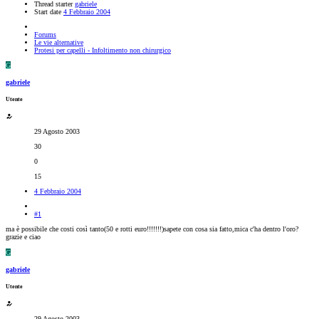
Thread starter
gabriele
Start date
4 Febbraio 2004
Forums
Le vie alternative
Protesi per capelli - Infoltimento non chirurgico
G
gabriele
Utente
29 Agosto 2003
30
0
15
4 Febbraio 2004
#1
ma è possibile che costi così tanto(50 e rotti euro!!!!!!!)sapete con cosa sia fatto,mica c'ha dentro l'oro?
grazie e ciao
G
gabriele
Utente
29 Agosto 2003