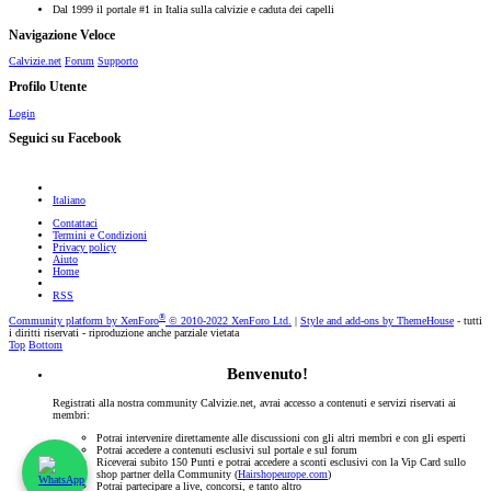
Dal 1999 il portale #1 in Italia sulla calvizie e caduta dei capelli
Navigazione Veloce
Calvizie.net
Forum
Supporto
Profilo Utente
Login
Seguici su Facebook
Italiano
Contattaci
Termini e Condizioni
Privacy policy
Aiuto
Home
RSS
®
Community platform by XenForo
© 2010-2022 XenForo Ltd.
|
Style and add-ons by ThemeHouse
- tutti
i diritti riservati - riproduzione anche parziale vietata
Top
Bottom
Benvenuto!
Registrati alla nostra community Calvizie.net, avrai accesso a contenuti e servizi riservati ai
membri:
Potrai intervenire direttamente alle discussioni con gli altri membri e con gli esperti
Potrai accedere a contenuti esclusivi sul portale e sul forum
Riceverai subito 150 Punti e potrai accedere a sconti esclusivi con la Vip Card sullo
shop partner della Community (
Hairshopeurope.com
)
Potrai partecipare a live, concorsi, e tanto altro