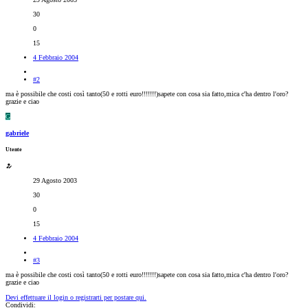
30
0
15
4 Febbraio 2004
#2
ma è possibile che costi così tanto(50 e rotti euro!!!!!!!)sapete con cosa sia fatto,mica c'ha dentro l'oro?
grazie e ciao
G
gabriele
Utente
29 Agosto 2003
30
0
15
4 Febbraio 2004
#3
ma è possibile che costi così tanto(50 e rotti euro!!!!!!!)sapete con cosa sia fatto,mica c'ha dentro l'oro?
grazie e ciao
Devi effettuare il login o registrarti per postare qui.
Condividi: