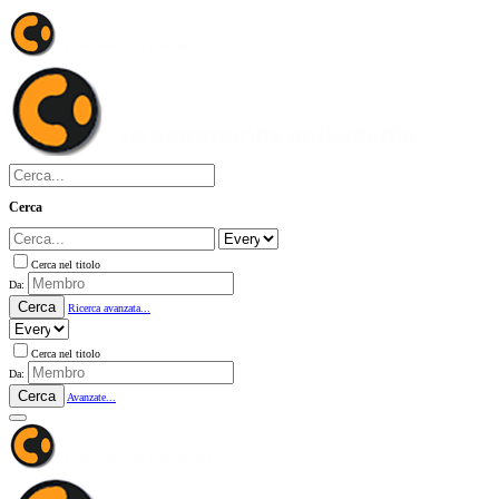
Cerca
Cerca nel titolo
Da:
Cerca
Ricerca avanzata...
Cerca nel titolo
Da:
Cerca
Avanzate...