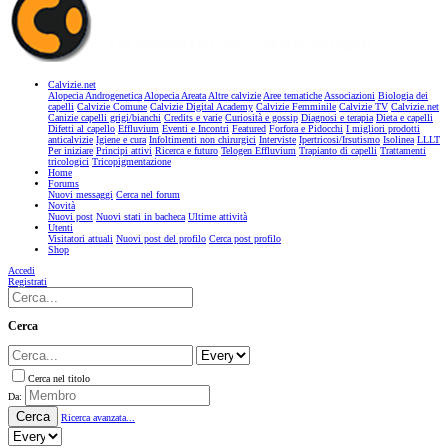
Calvizie.net
Alopecia Androgenetica
Alopecia Areata
Altre calvizie
Aree tematiche
Associazioni
Biologia dei
capelli
Calvizie Comune
Calvizie Digital Academy
Calvizie Femminile
Calvizie TV
Calvizie.net
Canizie capelli grigi/bianchi
Credits e varie
Curiosità e gossip
Diagnosi e terapia
Dieta e capelli
Difetti al capello
Effluvium
Eventi e Incontri
Featured
Forfora e Pidocchi
I migliori prodotti
anticalvizie
Igiene e cura
Infoltimenti non chirurgici
Interviste
Ipertricosi/Irsutismo
Isolinea
LLLT
Per iniziare
Principi attivi
Ricerca e futuro
Telogen Effluvium
Trapianto di capelli
Trattamenti
tricologici
Tricopigmentazione
Home
Forums
Nuovi messaggi
Cerca nel forum
Novità
Nuovi post
Nuovi stati in bacheca
Ultime attività
Utenti
Visitatori attuali
Nuovi post del profilo
Cerca post profilo
Shop
Accedi
Registrati
Cerca
Cerca nel titolo
Da:
Cerca
Ricerca avanzata...