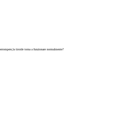
terrompere,la tiroide torna a funzionare normalmente?