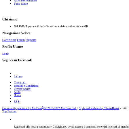
Altre aree tematiche
Tutto salute
Chi siamo
Dal 1999 il portale #1 in Italia sulla calvizie e caduta dei capelli
Navigazione Veloce
Calvizie.net
Forum
Supporto
Profilo Utente
Login
Seguici su Facebook
Italiano
Contattaci
Termini e Condizioni
Privacy policy
Aiuto
Home
RSS
®
Community platform by XenForo
© 2010-2022 XenForo Ltd.
|
Style and add-ons by ThemeHouse
- tutti i
Top
Bottom
Registrati alla nostra community Calvizie.net, avrai accesso a contenuti e servizi riservati ai membr