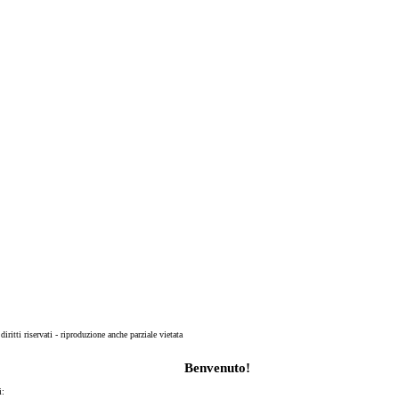
 diritti riservati - riproduzione anche parziale vietata
Benvenuto!
i: