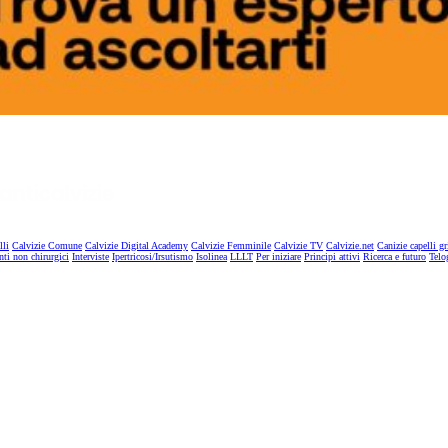
lli
Calvizie Comune
Calvizie Digital Academy
Calvizie Femminile
Calvizie TV
Calvizie.net
Canizie capelli gr
nti non chirurgici
Interviste
Ipertricosi/Irsutismo
Isolinea
LLLT
Per iniziare
Principi attivi
Ricerca e futuro
Telo