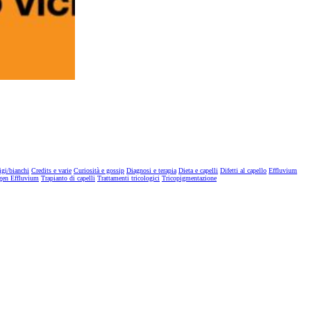
igi/bianchi
Credits e varie
Curiosità e gossip
Diagnosi e terapia
Dieta e capelli
Difetti al capello
Effluvium
gen Effluvium
Trapianto di capelli
Trattamenti tricologici
Tricopigmentazione