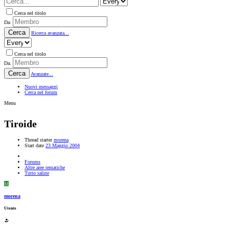
Cerca nel titolo
Da:
Cerca
Ricerca avanzata...
Cerca nel titolo
Da:
Cerca
Avanzate...
Nuovi messaggi
Cerca nel forum
Menu
Tiroide
Thread starter
morena
Start date
23 Maggio 2004
Forums
Altre aree tematiche
Tutto salute
M
morena
Utente