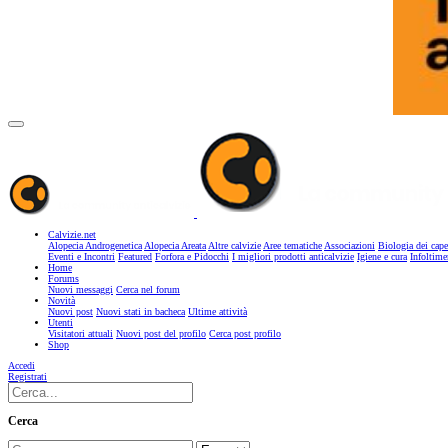
Calvizie.net
Alopecia Androgenetica
Alopecia Areata
Altre calvizie
Aree tematiche
Associazioni
Biologia dei cape
Eventi e Incontri
Featured
Forfora e Pidocchi
I migliori prodotti anticalvizie
Igiene e cura
Infoltime
Home
Forums
Nuovi messaggi
Cerca nel forum
Novità
Nuovi post
Nuovi stati in bacheca
Ultime attività
Utenti
Visitatori attuali
Nuovi post del profilo
Cerca post profilo
Shop
Accedi
Registrati
Cerca