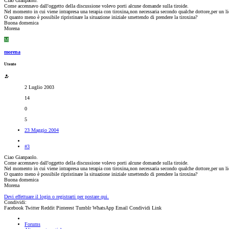
Ciao Gianpaolo.
Come accennavo dall'oggetto della discussione volevo porti alcune domande sulla tiroide.
Nel momento in cui viene intrapresa una terapia con tiroxina,non necessaria secondo qualche dottore,per un lie
O quanto meno è possibile ripristinare la situazione iniziale smettendo di prendere la tiroxina?
Buona domenica
Morena
M
morena
Utente
2 Luglio 2003
14
0
5
23 Maggio 2004
#3
Ciao Gianpaolo.
Come accennavo dall'oggetto della discussione volevo porti alcune domande sulla tiroide.
Nel momento in cui viene intrapresa una terapia con tiroxina,non necessaria secondo qualche dottore,per un lie
O quanto meno è possibile ripristinare la situazione iniziale smettendo di prendere la tiroxina?
Buona domenica
Morena
Devi effettuare il login o registrarti per postare qui.
Condividi:
Facebook
Twitter
Reddit
Pinterest
Tumblr
WhatsApp
Email
Condividi
Link
Forums