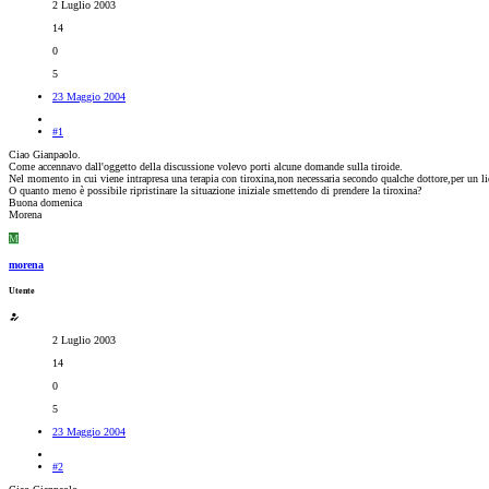
2 Luglio 2003
14
0
5
23 Maggio 2004
#1
Ciao Gianpaolo.
Come accennavo dall'oggetto della discussione volevo porti alcune domande sulla tiroide.
Nel momento in cui viene intrapresa una terapia con tiroxina,non necessaria secondo qualche dottore,per un lie
O quanto meno è possibile ripristinare la situazione iniziale smettendo di prendere la tiroxina?
Buona domenica
Morena
M
morena
Utente
2 Luglio 2003
14
0
5
23 Maggio 2004
#2