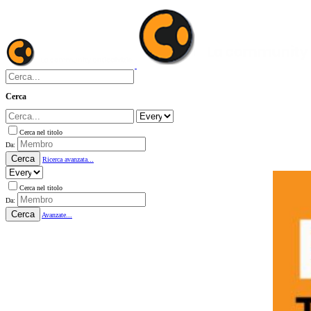
Cerca
Cerca nel titolo
Da:
Cerca
Ricerca avanzata...
Cerca nel titolo
Da:
Cerca
Avanzate...