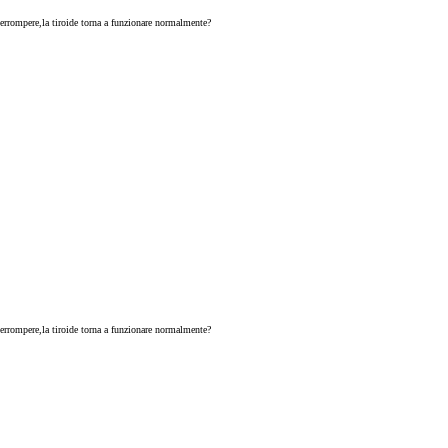
terrompere,la tiroide torna a funzionare normalmente?
terrompere,la tiroide torna a funzionare normalmente?