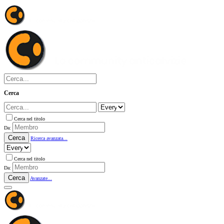
Cerca
Cerca nel titolo
Da:
Cerca
Ricerca avanzata...
Cerca nel titolo
Da:
Cerca
Avanzate...