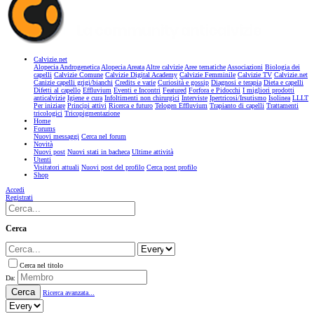
Calvizie.net
Alopecia Androgenetica
Alopecia Areata
Altre calvizie
Aree tematiche
Associazioni
Biologia dei
capelli
Calvizie Comune
Calvizie Digital Academy
Calvizie Femminile
Calvizie TV
Calvizie.net
Canizie capelli grigi/bianchi
Credits e varie
Curiosità e gossip
Diagnosi e terapia
Dieta e capelli
Difetti al capello
Effluvium
Eventi e Incontri
Featured
Forfora e Pidocchi
I migliori prodotti
anticalvizie
Igiene e cura
Infoltimenti non chirurgici
Interviste
Ipertricosi/Irsutismo
Isolinea
LLLT
Per iniziare
Principi attivi
Ricerca e futuro
Telogen Effluvium
Trapianto di capelli
Trattamenti
tricologici
Tricopigmentazione
Home
Forums
Nuovi messaggi
Cerca nel forum
Novità
Nuovi post
Nuovi stati in bacheca
Ultime attività
Utenti
Visitatori attuali
Nuovi post del profilo
Cerca post profilo
Shop
Accedi
Registrati
Cerca
Cerca nel titolo
Da:
Cerca
Ricerca avanzata...