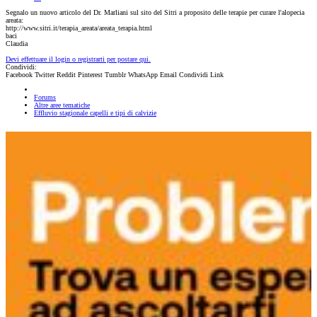
Segnalo un nuovo articolo del Dr. Marliani sul sito del Sitri a proposito delle terapie per curare l'alopecia
areata:
http://www.sitri.it/terapia_areata/areata_terapia.html
baci
Claudia
Devi effettuare il login o registrarti per postare qui.
Condividi:
Facebook
Twitter
Reddit
Pinterest
Tumblr
WhatsApp
Email
Condividi
Link
Forums
Altre aree tematiche
Effluvio stagionale capelli e tipi di calvizie