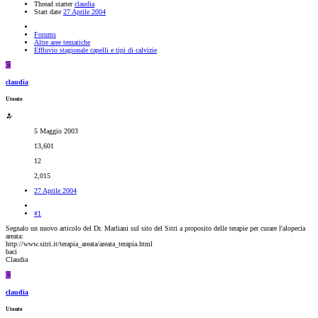
Thread starter
claudia
Start date
27 Aprile 2004
Forums
Altre aree tematiche
Effluvio stagionale capelli e tipi di calvizie
C
claudia
Utente
5 Maggio 2003
13,601
12
2,015
27 Aprile 2004
#1
Segnalo un nuovo articolo del Dr. Marliani sul sito del Sitri a proposito delle terapie per curare l'alopecia
areata:
http://www.sitri.it/terapia_areata/areata_terapia.html
baci
Claudia
C
claudia
Utente