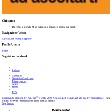
Chi siamo
Dal 1999 il portale #1 in Italia sulla calvizie e caduta dei capelli
Navigazione Veloce
Calvizie.net
Forum
Supporto
Profilo Utente
Login
Seguici su Facebook
Italiano
Contattaci
Termini e Condizioni
Privacy policy
Aiuto
Home
RSS
®
Community platform by XenForo
© 2010-2022 XenForo Ltd.
|
Style and add-ons by ThemeHouse
- tutti
i diritti riservati - riproduzione anche parziale vietata
Top
Bottom
Benvenuto!