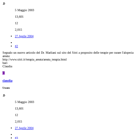
5 Maggio 2003
13,601
12
2,015
27 Aprile 2004
#2
Segnalo un nuovo articolo del Dr. Marliani sul sito del Sitri a proposito delle terapie per curare l'alopecia
areata:
http://www.sitri.it/terapia_areata/areata_terapia.html
baci
Claudia
C
claudia
Utente
5 Maggio 2003
13,601
12
2,015
27 Aprile 2004
#3