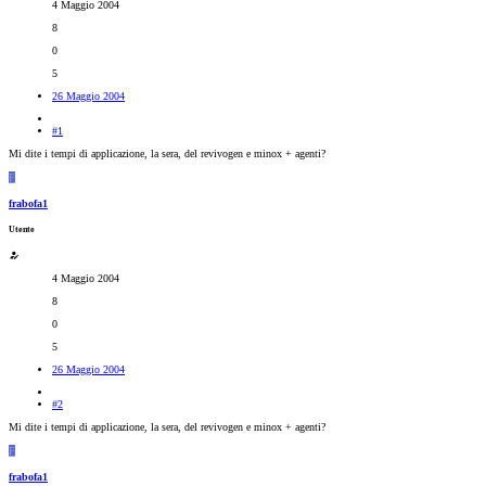
4 Maggio 2004
8
0
5
26 Maggio 2004
#1
Mi dite i tempi di applicazione, la sera, del revivogen e minox + agenti?
F
frabofa1
Utente
4 Maggio 2004
8
0
5
26 Maggio 2004
#2
Mi dite i tempi di applicazione, la sera, del revivogen e minox + agenti?
F
frabofa1