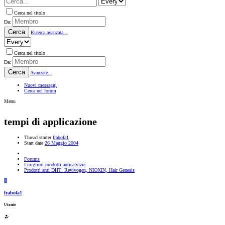
Cerca nel titolo
Da:
Cerca
Ricerca avanzata...
Cerca nel titolo
Da:
Cerca
Avanzate...
Nuovi messaggi
Cerca nel forum
Menu
tempi di applicazione
Thread starter
frabofa1
Start date
26 Maggio 2004
Forums
I migliori prodotti anticalvizie
Prodotti anti DHT: Revivogen, NIOXIN, Hair Genesis
F
frabofa1
Utente