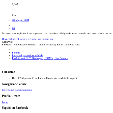
2,143
1
615
28 Maggio 2004
#6
Ma dopo aver applicato il revivogen non ci si dovrebbe obbligatoriamente lavare la testa dopo averlo lasciato 
Devi effettuare il login o registrarti per postare qui.
Condividi:
Facebook
Twitter
Reddit
Pinterest
Tumblr
WhatsApp
Email
Condividi
Link
Forums
I migliori prodotti anticalvizie
Prodotti anti DHT: Revivogen, NIOXIN, Hair Genesis
Chi siamo
Dal 1999 il portale #1 in Italia sulla calvizie e caduta dei capelli
Navigazione Veloce
Calvizie.net
Forum
Supporto
Profilo Utente
Login
Seguici su Facebook