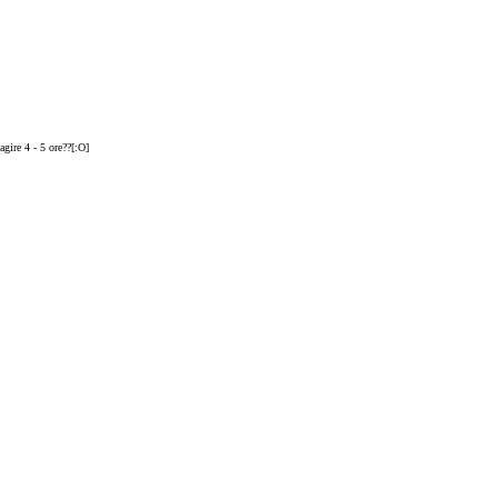
agire 4 - 5 ore??[:O]