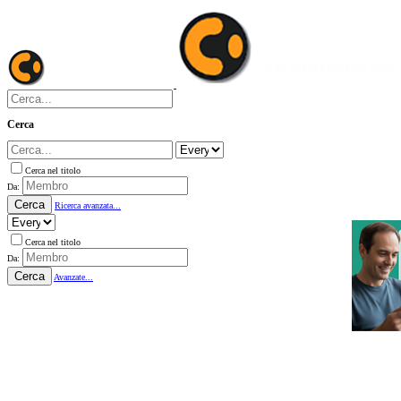
Cerca
Cerca nel titolo
Da:
Cerca
Ricerca avanzata...
Cerca nel titolo
Da:
Cerca
Avanzate...