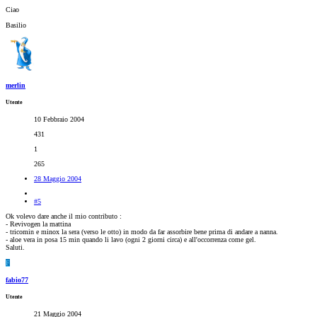
Ciao
Basilio
merlin
Utente
10 Febbraio 2004
431
1
265
28 Maggio 2004
#5
Ok volevo dare anche il mio contributo :
- Revivogen la mattina
- tricomin e minox la sera (verso le otto) in modo da far assorbire bene prima di andare a nanna.
- aloe vera in posa 15 min quando li lavo (ogni 2 giorni circa) e all'occorrenza come gel.
Saluti.
F
fabio77
Utente
21 Maggio 2004