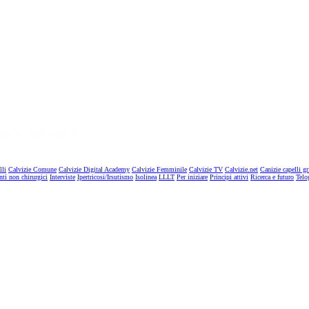
lli
Calvizie Comune
Calvizie Digital Academy
Calvizie Femminile
Calvizie TV
Calvizie.net
Canizie capelli gr
nti non chirurgici
Interviste
Ipertricosi/Irsutismo
Isolinea
LLLT
Per iniziare
Principi attivi
Ricerca e futuro
Telo