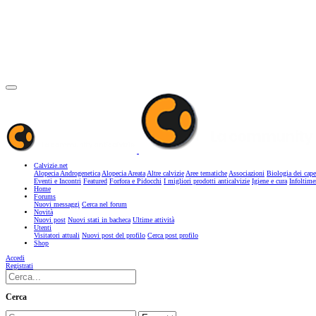
Calvizie.net
Alopecia Androgenetica
Alopecia Areata
Altre calvizie
Aree tematiche
Associazioni
Biologia dei cape
Eventi e Incontri
Featured
Forfora e Pidocchi
I migliori prodotti anticalvizie
Igiene e cura
Infoltime
Home
Forums
Nuovi messaggi
Cerca nel forum
Novità
Nuovi post
Nuovi stati in bacheca
Ultime attività
Utenti
Visitatori attuali
Nuovi post del profilo
Cerca post profilo
Shop
Accedi
Registrati
Cerca