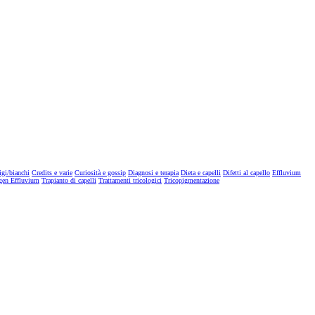
igi/bianchi
Credits e varie
Curiosità e gossip
Diagnosi e terapia
Dieta e capelli
Difetti al capello
Effluvium
gen Effluvium
Trapianto di capelli
Trattamenti tricologici
Tricopigmentazione