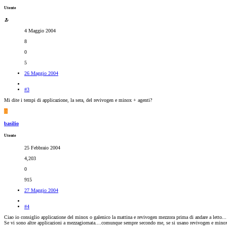
Utente
4 Maggio 2004
8
0
5
26 Maggio 2004
#3
Mi dite i tempi di applicazione, la sera, del revivogen e minox + agenti?
B
basilio
Utente
25 Febbraio 2004
4,203
0
915
27 Maggio 2004
#4
Ciao io consiglio applicazione del minox o galenico la mattina e revivogen mezzora prima di andare a letto...
Se vi sono altre applicazioni a mezzagiornata....comunque sempre secondo me, se si usano revivogen e minox b