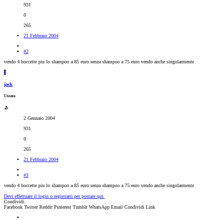
931
0
265
21 Febbraio 2004
#2
vendo 4 boccette piu lo shampoo a 85 euro senza shampoo a 75 euro vendo anche singolarmente
J
jack
Utente
2 Gennaio 2004
931
0
265
21 Febbraio 2004
#3
vendo 4 boccette piu lo shampoo a 85 euro senza shampoo a 75 euro vendo anche singolarmente
Devi effettuare il login o registrarti per postare qui.
Condividi:
Facebook
Twitter
Reddit
Pinterest
Tumblr
WhatsApp
Email
Condividi
Link