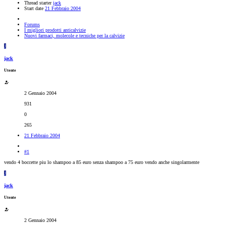
Thread starter
jack
Start date
21 Febbraio 2004
Forums
I migliori prodotti anticalvizie
Nuovi farmaci, molecole e tecniche per la calvizie
J
jack
Utente
2 Gennaio 2004
931
0
265
21 Febbraio 2004
#1
vendo 4 boccette piu lo shampoo a 85 euro senza shampoo a 75 euro vendo anche singolarmente
J
jack
Utente
2 Gennaio 2004