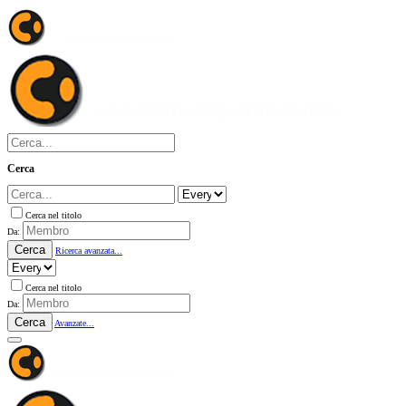
Cerca
Cerca nel titolo
Da:
Cerca
Ricerca avanzata...
Cerca nel titolo
Da:
Cerca
Avanzate...