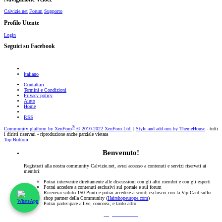
Calvizie.net
Forum
Supporto
Profilo Utente
Login
Seguici su Facebook
Italiano
Contattaci
Termini e Condizioni
Privacy policy
Aiuto
Home
RSS
®
Community platform by XenForo
© 2010-2022 XenForo Ltd.
|
Style and add-ons by ThemeHouse
- tutti
i diritti riservati - riproduzione anche parziale vietata
Top
Bottom
Benvenuto!
Registrati alla nostra community Calvizie.net, avrai accesso a contenuti e servizi riservati ai
membri:
Potrai intervenire direttamente alle discussioni con gli altri membri e con gli esperti
Potrai accedere a contenuti esclusivi sul portale e sul forum
Riceverai subito 150 Punti e potrai accedere a sconti esclusivi con la Vip Card sullo
shop partner della Community (
Hairshopeurope.com
)
Potrai partecipare a live, concorsi, e tanto altro
Registrati Subito