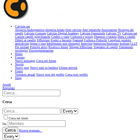
Calvizie.net
Alopecia Androgenetica
Alopecia Areata
Altre calvizie
Aree tematiche
Associazioni
Biologia dei
capelli
Calvizie Comune
Calvizie Digital Academy
Calvizie Femminile
Calvizie TV
Calvizie.net
Canizie capelli grigi/bianchi
Credits e varie
Curiosità e gossip
Diagnosi e terapia
Dieta e capelli
Difetti al capello
Effluvium
Eventi e Incontri
Featured
Forfora e Pidocchi
I migliori prodotti
anticalvizie
Igiene e cura
Infoltimenti non chirurgici
Interviste
Ipertricosi/Irsutismo
Isolinea
LLLT
Per iniziare
Principi attivi
Ricerca e futuro
Telogen Effluvium
Trapianto di capelli
Trattamenti
tricologici
Tricopigmentazione
Home
Forums
Nuovi messaggi
Cerca nel forum
Novità
Nuovi post
Nuovi stati in bacheca
Ultime attività
Utenti
Visitatori attuali
Nuovi post del profilo
Cerca post profilo
Shop
Accedi
Registrati
Cerca
Cerca nel titolo
Da:
Cerca
Ricerca avanzata...