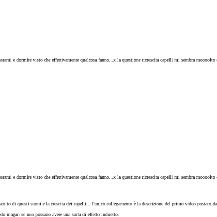
ssrami e dormire visto che effettivamente qualcosa fanno...x la questione ricrescita capelli mi sembra moooolto o
ssrami e dormire visto che effettivamente qualcosa fanno...x la questione ricrescita capelli mi sembra moooolto o
ascolto di questi suoni e la crescita dei capelli... l'unico collegamento è la descrizione del primo video postato d
do magari se non possano avere una sorta di effetto indiretto.