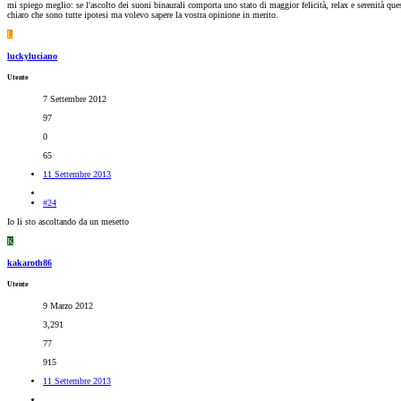
mi spiego meglio: se l'ascolto dei suoni binaurali comporta uno stato di maggior felicità, relax e serenità ques
chiaro che sono tutte ipotesi ma volevo sapere la vostra opinione in merito.
L
luckyluciano
Utente
7 Settembre 2012
97
0
65
11 Settembre 2013
#24
Io li sto ascoltando da un mesetto
K
kakaroth86
Utente
9 Marzo 2012
3,291
77
915
11 Settembre 2013