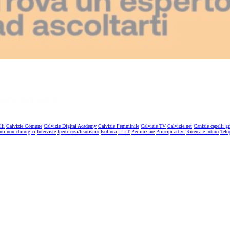
lli
Calvizie Comune
Calvizie Digital Academy
Calvizie Femminile
Calvizie TV
Calvizie.net
Canizie capelli gr
nti non chirurgici
Interviste
Ipertricosi/Irsutismo
Isolinea
LLLT
Per iniziare
Principi attivi
Ricerca e futuro
Telo