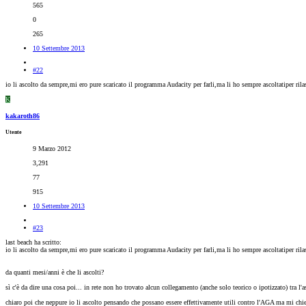
565
0
265
10 Settembre 2013
#22
io li ascolto da sempre,mi ero pure scaricato il programma Audacity per farli,ma li ho sempre ascoltatiper rila
K
kakaroth86
Utente
9 Marzo 2012
3,291
77
915
10 Settembre 2013
#23
last beach ha scritto:
io li ascolto da sempre,mi ero pure scaricato il programma Audacity per farli,ma li ho sempre ascoltatiper rila
da quanti mesi/anni è che li ascolti?
sì c'è da dire una cosa poi... in rete non ho trovato alcun collegamento (anche solo teorico o ipotizzato) tra l'
chiaro poi che neppure io li ascolto pensando che possano essere effettivamente utili contro l'AGA ma mi chie