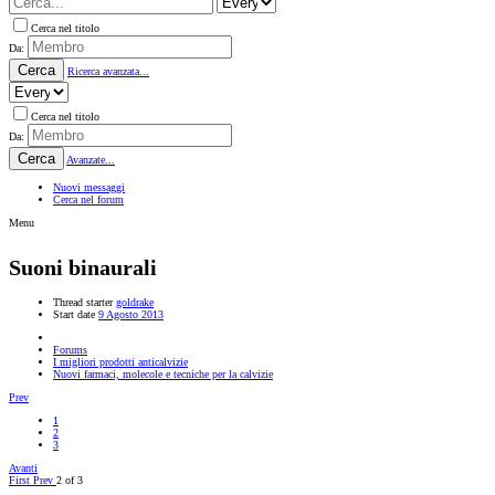
Cerca nel titolo
Da:
Cerca
Ricerca avanzata...
Cerca nel titolo
Da:
Cerca
Avanzate...
Nuovi messaggi
Cerca nel forum
Menu
Suoni binaurali
Thread starter
goldrake
Start date
9 Agosto 2013
Forums
I migliori prodotti anticalvizie
Nuovi farmaci, molecole e tecniche per la calvizie
Prev
1
2
3
Avanti
First
Prev
2 of 3