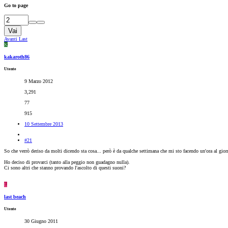
Go to page
Vai
Avanti
Last
K
kakaroth86
Utente
9 Marzo 2012
3,291
77
915
10 Settembre 2013
#21
So che verrò deriso da molti dicendo sta cosa... però è da qualche settimana che mi sto facendo un'ora al giorn
Ho deciso di provarci (tanto alla peggio non guadagno nulla).
Ci sono altri che stanno provando l'ascolto di questi suoni?
L
last beach
Utente
30 Giugno 2011