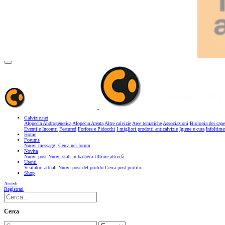
Calvizie.net
Alopecia Androgenetica
Alopecia Areata
Altre calvizie
Aree tematiche
Associazioni
Biologia dei cape
Eventi e Incontri
Featured
Forfora e Pidocchi
I migliori prodotti anticalvizie
Igiene e cura
Infoltime
Home
Forums
Nuovi messaggi
Cerca nel forum
Novità
Nuovi post
Nuovi stati in bacheca
Ultime attività
Utenti
Visitatori attuali
Nuovi post del profilo
Cerca post profilo
Shop
Accedi
Registrati
Cerca