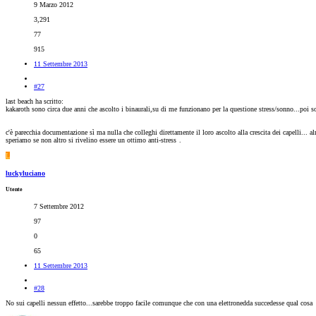
9 Marzo 2012
3,291
77
915
11 Settembre 2013
#27
last beach ha scritto:
kakaroth sono circa due anni che ascolto i binaurali,su di me funzionano per la questione stress/sonno...poi s
c'è parecchia documentazione sì ma nulla che colleghi direttamente il loro ascolto alla crescita dei capelli... a
speriamo se non altro si rivelino essere un ottimo anti-stress
.
L
luckyluciano
Utente
7 Settembre 2012
97
0
65
11 Settembre 2013
#28
No sui capelli nessun effetto...sarebbe troppo facile comunque che con una elettronedda succedesse qual cosa