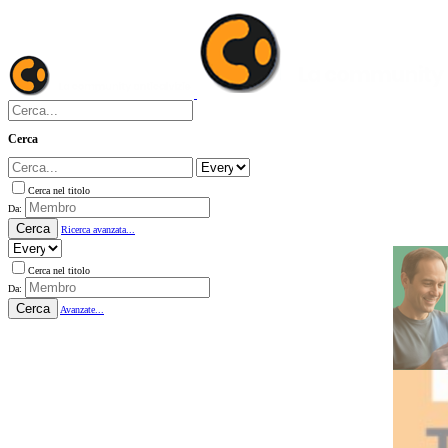
Cerca
Cerca nel titolo
Da:
Cerca
Ricerca avanzata...
Cerca nel titolo
Da:
Cerca
Avanzate...