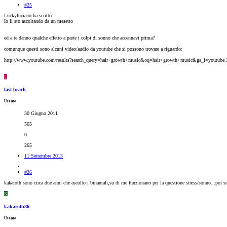
#25
Luckyluciano ha scritto:
Io li sto ascoltando da un mesetto
ed a te danno qualche effetto a parte i colpi di sonno che accennavi prima?
comunque questi sono alcuni video/audio da youtube che si possono trovare a riguardo:
http://www.youtube.com/results?search_query=hair+growth+music&oq=hair+growth+music&gs_l=youtube.3..
L
last beach
Utente
30 Giugno 2011
565
0
265
11 Settembre 2013
#26
kakaroth sono circa due anni che ascolto i binaurali,su di me funzionano per la questione stress/sonno...poi s
K
kakaroth86
Utente