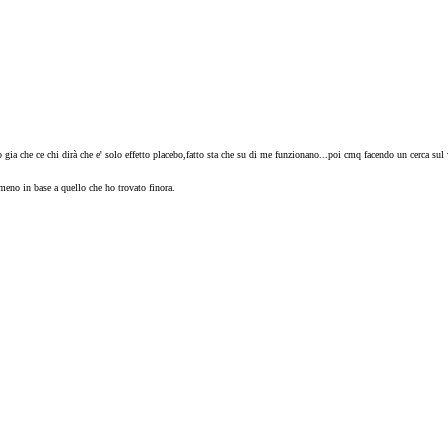
o gia che ce chi dirà che e' solo effetto placebo,fatto sta che su di me funzionano...poi cmq facendo un cerca s
lmeno in base a quello che ho trovato finora.