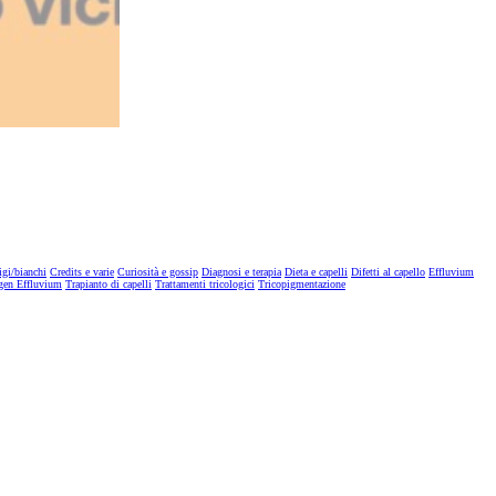
igi/bianchi
Credits e varie
Curiosità e gossip
Diagnosi e terapia
Dieta e capelli
Difetti al capello
Effluvium
gen Effluvium
Trapianto di capelli
Trattamenti tricologici
Tricopigmentazione