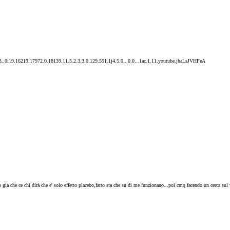
0i19.16219.17972.0.18139.11.5.2.3.3.0.129.551.1j4.5.0...0.0...1ac.1.11.youtube.jhaLsJVHFeA
o gia che ce chi dirà che e' solo effetto placebo,fatto sta che su di me funzionano...poi cmq facendo un cerca s