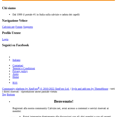
Chi siamo
Dal 1999 il portale #1 in Italia sulla calvizie e caduta dei capelli
Navigazione Veloce
Calvizie.net
Forum
Supporto
Profilo Utente
Login
Seguici su Facebook
Italiano
Contattaci
Termini e Condizioni
Privacy policy
Aiuto
Home
RSS
®
Community platform by XenForo
© 2010-2022 XenForo Ltd.
|
Style and add-ons by ThemeHouse
- tutti
i diritti riservati - riproduzione anche parziale vietata
Top
Bottom
Benvenuto!
Registrati alla nostra community Calvizie.net, avrai accesso a contenuti e servizi riservati ai
membri:
Potrai intervenire direttamente alle discussioni con gli altri membri e con gli esperti