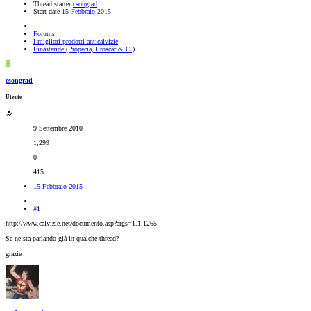
Thread starter
csongrad
Start date
15 Febbraio 2015
Forums
I migliori prodotti anticalvizie
Finasteride (Propecia, Proscar & C.)
C
csongrad
Utente
9 Settembre 2010
1,299
0
415
15 Febbraio 2015
#1
http://www.calvizie.net/documento.asp?args=1.1.1265
Se ne sta parlando già in qualche thread?
grazie