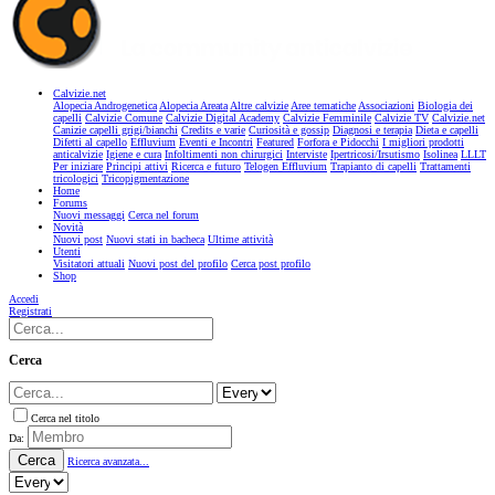
Calvizie.net
Alopecia Androgenetica
Alopecia Areata
Altre calvizie
Aree tematiche
Associazioni
Biologia dei
capelli
Calvizie Comune
Calvizie Digital Academy
Calvizie Femminile
Calvizie TV
Calvizie.net
Canizie capelli grigi/bianchi
Credits e varie
Curiosità e gossip
Diagnosi e terapia
Dieta e capelli
Difetti al capello
Effluvium
Eventi e Incontri
Featured
Forfora e Pidocchi
I migliori prodotti
anticalvizie
Igiene e cura
Infoltimenti non chirurgici
Interviste
Ipertricosi/Irsutismo
Isolinea
LLLT
Per iniziare
Principi attivi
Ricerca e futuro
Telogen Effluvium
Trapianto di capelli
Trattamenti
tricologici
Tricopigmentazione
Home
Forums
Nuovi messaggi
Cerca nel forum
Novità
Nuovi post
Nuovi stati in bacheca
Ultime attività
Utenti
Visitatori attuali
Nuovi post del profilo
Cerca post profilo
Shop
Accedi
Registrati
Cerca
Cerca nel titolo
Da:
Cerca
Ricerca avanzata...