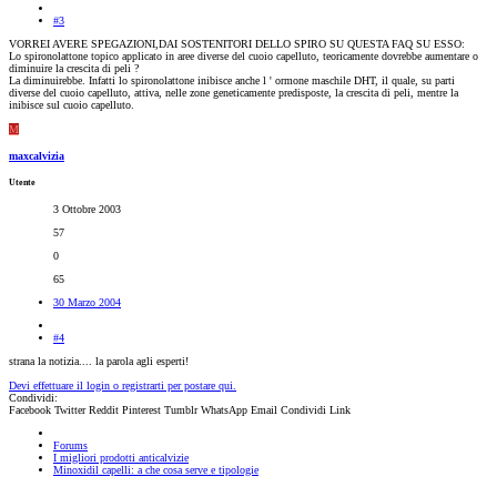
#3
VORREI AVERE SPEGAZIONI,DAI SOSTENITORI DELLO SPIRO SU QUESTA FAQ SU ESSO:
Lo spironolattone topico applicato in aree diverse del cuoio capelluto, teoricamente dovrebbe aumentare o
diminuire la crescita di peli ?
La diminuirebbe. Infatti lo spironolattone inibisce anche l ' ormone maschile DHT, il quale, su parti
diverse del cuoio capelluto, attiva, nelle zone geneticamente predisposte, la crescita di peli, mentre la
inibisce sul cuoio capelluto.
M
maxcalvizia
Utente
3 Ottobre 2003
57
0
65
30 Marzo 2004
#4
strana la notizia.... la parola agli esperti!
Devi effettuare il login o registrarti per postare qui.
Condividi:
Facebook
Twitter
Reddit
Pinterest
Tumblr
WhatsApp
Email
Condividi
Link
Forums
I migliori prodotti anticalvizie
Minoxidil capelli: a che cosa serve e tipologie