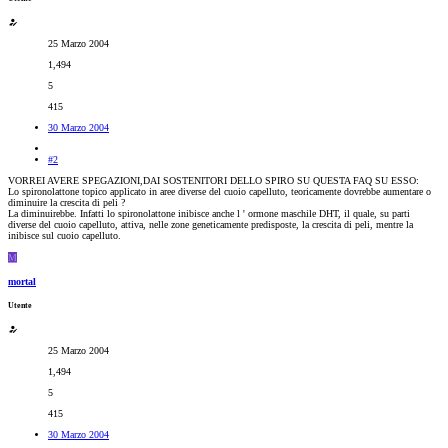
25 Marzo 2004
1,494
5
415
30 Marzo 2004
#2
VORREI AVERE SPEGAZIONI,DAI SOSTENITORI DELLO SPIRO SU QUESTA FAQ SU ESSO:
Lo spironolattone topico applicato in aree diverse del cuoio capelluto, teoricamente dovrebbe aumentare o
diminuire la crescita di peli ?
La diminuirebbe. Infatti lo spironolattone inibisce anche l ' ormone maschile DHT, il quale, su parti
diverse del cuoio capelluto, attiva, nelle zone geneticamente predisposte, la crescita di peli, mentre la
inibisce sul cuoio capelluto.
M
mortal
Utente
25 Marzo 2004
1,494
5
415
30 Marzo 2004