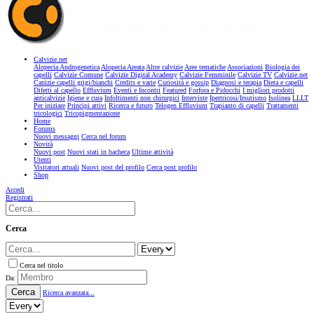
Calvizie.net
Alopecia Androgenetica
Alopecia Areata
Altre calvizie
Aree tematiche
Associazioni
Biologia dei
capelli
Calvizie Comune
Calvizie Digital Academy
Calvizie Femminile
Calvizie TV
Calvizie.net
Canizie capelli grigi/bianchi
Credits e varie
Curiosità e gossip
Diagnosi e terapia
Dieta e capelli
Difetti al capello
Effluvium
Eventi e Incontri
Featured
Forfora e Pidocchi
I migliori prodotti
anticalvizie
Igiene e cura
Infoltimenti non chirurgici
Interviste
Ipertricosi/Irsutismo
Isolinea
LLLT
Per iniziare
Principi attivi
Ricerca e futuro
Telogen Effluvium
Trapianto di capelli
Trattamenti
tricologici
Tricopigmentazione
Home
Forums
Nuovi messaggi
Cerca nel forum
Novità
Nuovi post
Nuovi stati in bacheca
Ultime attività
Utenti
Visitatori attuali
Nuovi post del profilo
Cerca post profilo
Shop
Accedi
Registrati
Cerca
Cerca nel titolo
Da:
Cerca
Ricerca avanzata...