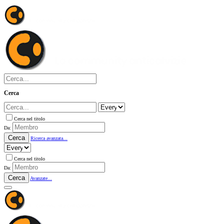
Cerca
Cerca nel titolo
Da:
Cerca
Ricerca avanzata...
Cerca nel titolo
Da:
Cerca
Avanzate...