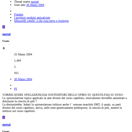
Thread starter
mortal
Start date
30 Marzo 2004
Forums
I migliori prodotti anticalvizie
Minoxidil capelli: a che cosa serve e tipologie
M
mortal
Utente
25 Marzo 2004
1,494
5
415
30 Marzo 2004
#1
VORREI AVERE SPEGAZIONI,DAI SOSTENITORI DELLO SPIRO SU QUESTA FAQ SU ESSO:
Lo spironolattone topico applicato in aree diverse del cuoio capelluto, teoricamente dovrebbe aumentare o
diminuire la crescita di peli ?
La diminuirebbe. Infatti lo spironolattone inibisce anche l ' ormone maschile DHT, il quale, su parti
diverse del cuoio capelluto, attiva, nelle zone geneticamente predisposte, la crescita di peli, mentre la
inibisce sul cuoio capelluto.
M
mortal
Utente