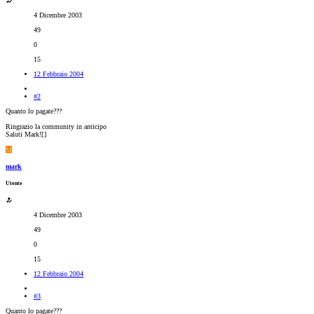
4 Dicembre 2003
49
0
15
12 Febbraio 2004
#2
Quanto lo pagate???
Ringrazio la community in anticipo
Saluti Mark![
]
M
mark
Utente
4 Dicembre 2003
49
0
15
12 Febbraio 2004
#3
Quanto lo pagate???