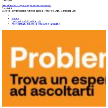
ciauzz[ph]
Devi effettuare il login o registrarti per postare qui.
Condividi:
Facebook
Twitter
Reddit
Pinterest
Tumblr
WhatsApp
Email
Condividi
Link
Forums
I migliori prodotti anticalvizie
Nuovi farmaci, molecole e tecniche per la calvizie