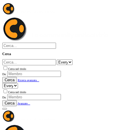
Cerca
Cerca nel titolo
Da:
Cerca
Ricerca avanzata...
Cerca nel titolo
Da:
Cerca
Avanzate...