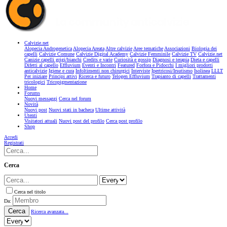
Calvizie.net
Alopecia Androgenetica
Alopecia Areata
Altre calvizie
Aree tematiche
Associazioni
Biologia dei
capelli
Calvizie Comune
Calvizie Digital Academy
Calvizie Femminile
Calvizie TV
Calvizie.net
Canizie capelli grigi/bianchi
Credits e varie
Curiosità e gossip
Diagnosi e terapia
Dieta e capelli
Difetti al capello
Effluvium
Eventi e Incontri
Featured
Forfora e Pidocchi
I migliori prodotti
anticalvizie
Igiene e cura
Infoltimenti non chirurgici
Interviste
Ipertricosi/Irsutismo
Isolinea
LLLT
Per iniziare
Principi attivi
Ricerca e futuro
Telogen Effluvium
Trapianto di capelli
Trattamenti
tricologici
Tricopigmentazione
Home
Forums
Nuovi messaggi
Cerca nel forum
Novità
Nuovi post
Nuovi stati in bacheca
Ultime attività
Utenti
Visitatori attuali
Nuovi post del profilo
Cerca post profilo
Shop
Accedi
Registrati
Cerca
Cerca nel titolo
Da:
Cerca
Ricerca avanzata...