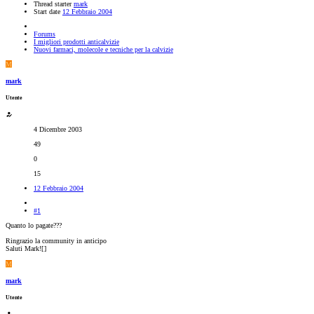
Thread starter
mark
Start date
12 Febbraio 2004
Forums
I migliori prodotti anticalvizie
Nuovi farmaci, molecole e tecniche per la calvizie
M
mark
Utente
4 Dicembre 2003
49
0
15
12 Febbraio 2004
#1
Quanto lo pagate???
Ringrazio la community in anticipo
Saluti Mark![
]
M
mark
Utente