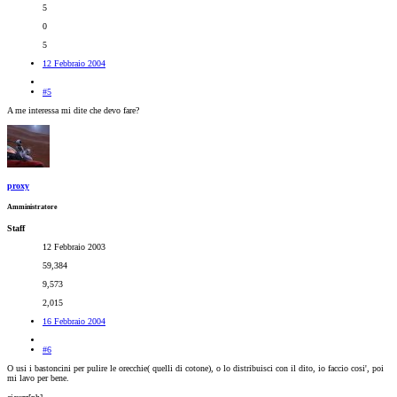
5
0
5
12 Febbraio 2004
#5
A me interessa mi dite che devo fare?
proxy
Amministratore
Staff
12 Febbraio 2003
59,384
9,573
2,015
16 Febbraio 2004
#6
O usi i bastoncini per pulire le orecchie( quelli di cotone), o lo distribuisci con il dito, io faccio cosi', poi
mi lavo per bene.