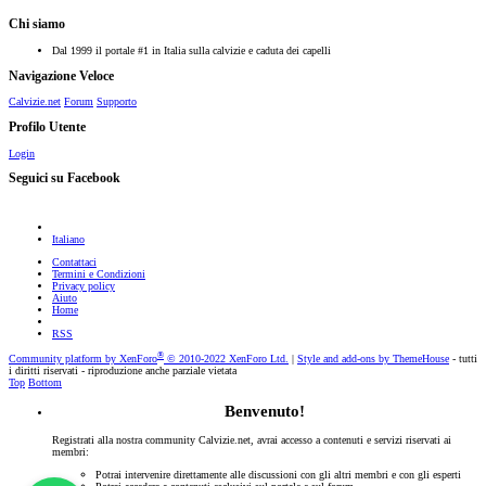
Chi siamo
Dal 1999 il portale #1 in Italia sulla calvizie e caduta dei capelli
Navigazione Veloce
Calvizie.net
Forum
Supporto
Profilo Utente
Login
Seguici su Facebook
Italiano
Contattaci
Termini e Condizioni
Privacy policy
Aiuto
Home
RSS
®
Community platform by XenForo
© 2010-2022 XenForo Ltd.
|
Style and add-ons by ThemeHouse
- tutti
i diritti riservati - riproduzione anche parziale vietata
Top
Bottom
Benvenuto!
Registrati alla nostra community Calvizie.net, avrai accesso a contenuti e servizi riservati ai
membri:
Potrai intervenire direttamente alle discussioni con gli altri membri e con gli esperti