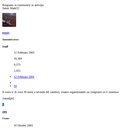
Ringrazio la community in anticipo
Saluti Mark![
]
proxy
Amministratore
Staff
12 Febbraio 2003
59,384
9,573
2,015
12 Febbraio 2004
#4
Il costo e' di circa 39 euro( a seconda del cambio), stiamo organzizzando un congiunto se ti interessa.
ciauzz[ph]
S
steo
Utente
16 Ottobre 2003