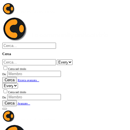
Cerca
Cerca nel titolo
Da:
Cerca
Ricerca avanzata...
Cerca nel titolo
Da:
Cerca
Avanzate...