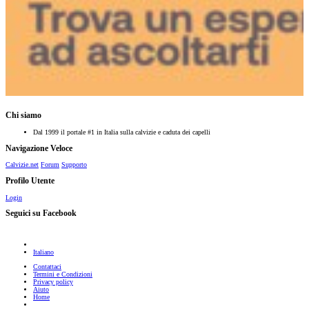
Chi siamo
Dal 1999 il portale #1 in Italia sulla calvizie e caduta dei capelli
Navigazione Veloce
Calvizie.net
Forum
Supporto
Profilo Utente
Login
Seguici su Facebook
Italiano
Contattaci
Termini e Condizioni
Privacy policy
Aiuto
Home