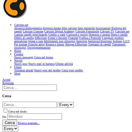
Calvizie.net
Alopecia Androgenetica
Alopecia Areata
Altre calvizie
Aree tematiche
Associazioni
Biologia dei
capelli
Calvizie Comune
Calvizie Digital Academy
Calvizie Femminile
Calvizie TV
Calvizie.net
Canizie capelli grigi/bianchi
Credits e varie
Curiosità e gossip
Diagnosi e terapia
Dieta e capelli
Difetti al capello
Effluvium
Eventi e Incontri
Featured
Forfora e Pidocchi
I migliori prodotti
anticalvizie
Igiene e cura
Infoltimenti non chirurgici
Interviste
Ipertricosi/Irsutismo
Isolinea
LLLT
Per iniziare
Principi attivi
Ricerca e futuro
Telogen Effluvium
Trapianto di capelli
Trattamenti
tricologici
Tricopigmentazione
Home
Forums
Nuovi messaggi
Cerca nel forum
Novità
Nuovi post
Nuovi stati in bacheca
Ultime attività
Utenti
Visitatori attuali
Nuovi post del profilo
Cerca post profilo
Shop
Accedi
Registrati
Cerca
Cerca nel titolo
Da:
Cerca
Ricerca avanzata...