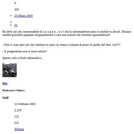
0
265
23 Marzo 2004
#3
Ho letto sul sito innominabile di a n a g e n . n e t che lo spironolattone puro è solubile in alcool. Dunque
sarebbe possibile preparare artigianalmente a casa una lozione che contiene spironolattone?
- Non ci sono altri siti che vendono lo spiro in crema o lozione al posto di quello del dott. Lee???
- Il progesterone non si trova online?
Questo solo a titolo informativo.
Dep
Moderatore Chimico
Staff
12 Febbraio 2003
2,319
121
615
Modena