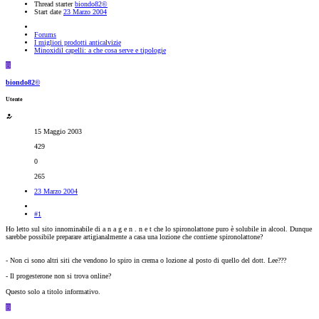
Thread starter
biondo82©
Start date
23 Marzo 2004
Forums
I migliori prodotti anticalvizie
Minoxidil capelli: a che cosa serve e tipologie
B
biondo82©
Utente
15 Maggio 2003
429
0
265
23 Marzo 2004
#1
Ho letto sul sito innominabile di a n a g e n . n e t che lo spironolattone puro è solubile in alcool. Dunque
sarebbe possibile preparare artigianalmente a casa una lozione che contiene spironolattone?
- Non ci sono altri siti che vendono lo spiro in crema o lozione al posto di quello del dott. Lee???
- Il progesterone non si trova online?
Questo solo a titolo informativo.
B