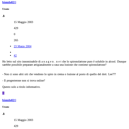
biondo82©
Utente
15 Maggio 2003
429
0
265
23 Marzo 2004
#2
Ho letto sul sito innominabile di a n a g e n . n e t che lo spironolattone puro è solubile in alcool. Dunque
sarebbe possibile preparare artigianalmente a casa una lozione che contiene spironolattone?
- Non ci sono altri siti che vendono lo spiro in crema o lozione al posto di quello del dott. Lee???
- Il progesterone non si trova online?
Questo solo a titolo informativo.
B
biondo82©
Utente
15 Maggio 2003
429