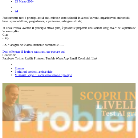
23 Marzo 2004
#4
Praticamente tutti i principi attivi anti-calvizie sono solubili in alcool/solventi organici(vedi minoxidil
base, spironolattone, progesterone, ciproterone, estrogeni etc etc).....
In linea teorica, avendo il principio attivo puro, è possibile preparare una lozione artigianale: nella pratica te
lo sconsiglio.....
Ciao
-Dep-
P.S.= anagen.net è assolutamente nominabile......
Devi effettuare il login o registrarti per postare qui.
Condividi:
Facebook
Twitter
Reddit
Pinterest
Tumblr
WhatsApp
Email
Condividi
Link
Forums
I migliori prodotti anticalvizie
Minoxidil capelli: a che cosa serve e tipologie