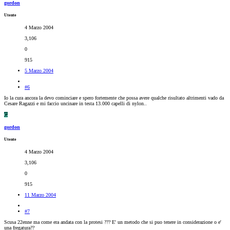
gordon
Utente
4 Marzo 2004
3,106
0
915
5 Marzo 2004
#6
Io la cura ancora la devo cominciare e spero fortemente che possa avere qualche risultato altrimenti vado da
Cesare Ragazzi e mi faccio uncinare in testa 13.000 capelli di nylon..
G
gordon
Utente
4 Marzo 2004
3,106
0
915
11 Marzo 2004
#7
Scusa 22enne ma come era andata con la protesi ??? E' un metodo che si puo tenere in considerazione o e'
una fregatura??