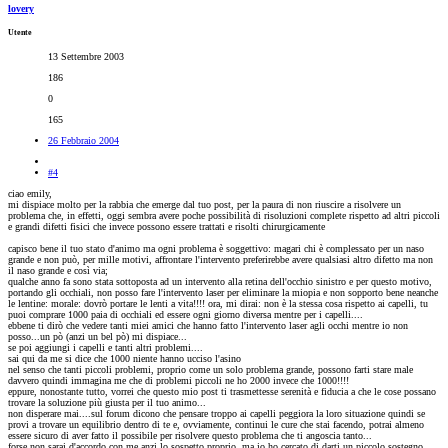
lovery
Utente
13 Settembre 2003
186
0
165
26 Febbraio 2004
#4
ciao emily,
mi dispiace molto per la rabbia che emerge dal tuo post, per la paura di non riuscire a risolvere un
problema che, in effetti, oggi sembra avere poche possibilità di risoluzioni complete rispetto ad altri piccoli
e grandi difetti fisici che invece possono essere trattati e risolti chirurgicamente
capisco bene il tuo stato d'animo ma ogni problema è soggettivo: magari chi è complessato per un naso
grande e non può, per mille motivi, affrontare l'intervento preferirebbe avere qualsiasi altro difetto ma non
il naso grande e così via;
qualche anno fa sono stata sottoposta ad un intervento alla retina dell'occhio sinistro e per questo motivo,
portando gli occhiali, non posso fare l'intervento laser per eliminare la miopia e non sopporto bene neanche
le lentine: morale: dovrò portare le lenti a vita!!!! ora, mi dirai: non è la stessa cosa rispetto ai capelli, tu
puoi comprare 1000 paia di occhiali ed essere ogni giorno diversa mentre per i capelli....
ebbene ti dirò che vedere tanti miei amici che hanno fatto l'intervento laser agli occhi mentre io non
posso...un pò (anzi un bel pò) mi dispiace...
se poi aggiungi i capelli e tanti altri problemi....
sai qui da me si dice che 1000 niente hanno ucciso l'asino
nel senso che tanti piccoli problemi, proprio come un solo problema grande, possono farti stare male
davvero quindi immagina me che di problemi piccoli ne ho 2000 invece che 1000!!!!
eppure, nonostante tutto, vorrei che questo mio post ti trasmettesse serenità e fiducia a che le cose possano
trovare la soluzione più giusta per il tuo animo...
non disperare mai....sul forum dicono che pensare troppo ai capelli peggiora la loro situazione quindi se
provi a trovare un equilibrio dentro di te e, ovviamente, continui le cure che stai facendo, potrai almeno
essere sicuro di aver fatto il possibile per risolvere questo problema che ti angoscia tanto...
forse non sarai d'accordo con me anzi lo sospetto proprio, ma io ho cercato di darti un piccolo sostegno