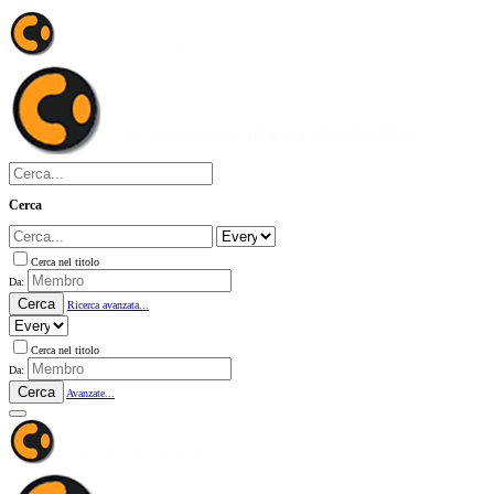
Cerca
Cerca nel titolo
Da:
Cerca
Ricerca avanzata...
Cerca nel titolo
Da:
Cerca
Avanzate...