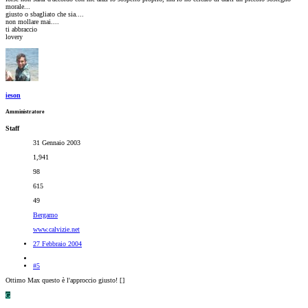
morale...
giusto o sbagliato che sia....
non mollare mai....
ti abbraccio
lovery
ieson
Amministratore
Staff
31 Gennaio 2003
1,941
98
615
49
Bergamo
www.calvizie.net
27 Febbraio 2004
#5
Ottimo Max questo è l'approccio giusto! [
]
G