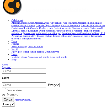
Calvizie.net
Alopecia Androgenetica
Alopecia Areata
Altre calvizie
Aree tematiche
Associazioni
Biologia dei
capelli
Calvizie Comune
Calvizie Digital Academy
Calvizie Femminile
Calvizie TV
Calvizie.net
Canizie capelli grigi/bianchi
Credits e varie
Curiosità e gossip
Diagnosi e terapia
Dieta e capelli
Difetti al capello
Effluvium
Eventi e Incontri
Featured
Forfora e Pidocchi
I migliori prodotti
anticalvizie
Igiene e cura
Infoltimenti non chirurgici
Interviste
Ipertricosi/Irsutismo
Isolinea
LLLT
Per iniziare
Principi attivi
Ricerca e futuro
Telogen Effluvium
Trapianto di capelli
Trattamenti
tricologici
Tricopigmentazione
Home
Forums
Nuovi messaggi
Cerca nel forum
Novità
Nuovi post
Nuovi stati in bacheca
Ultime attività
Utenti
Visitatori attuali
Nuovi post del profilo
Cerca post profilo
Shop
Accedi
Registrati
Cerca
Cerca nel titolo
Da:
Cerca
Ricerca avanzata...