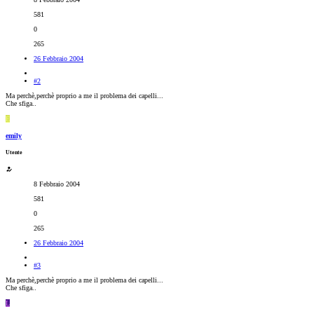
581
0
265
26 Febbraio 2004
#2
Ma perchè,perchè proprio a me il problema dei capelli...
Che sfiga..
E
emily
Utente
8 Febbraio 2004
581
0
265
26 Febbraio 2004
#3
Ma perchè,perchè proprio a me il problema dei capelli...
Che sfiga..
L