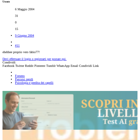
Utente
6 Maggio 2004
31
0
15
9 Giugno 2004
#11
ehehhee proprio vero fabio77!
Devi effettuare il login o registrarti per postare qui.
Condividi:
Facebook
Twitter
Reddit
Pinterest
Tumblr
WhatsApp
Email
Condividi
Link
Forums
Percorsi rapidi
Psicologia e perdita dei capelli