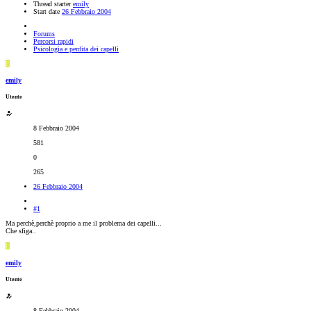
Thread starter
emily
Start date
26 Febbraio 2004
Forums
Percorsi rapidi
Psicologia e perdita dei capelli
E
emily
Utente
8 Febbraio 2004
581
0
265
26 Febbraio 2004
#1
Ma perchè,perchè proprio a me il problema dei capelli...
Che sfiga..
E
emily
Utente
8 Febbraio 2004