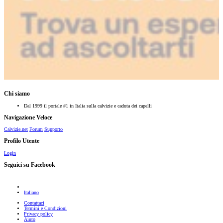
Chi siamo
Dal 1999 il portale #1 in Italia sulla calvizie e caduta dei capelli
Navigazione Veloce
Calvizie.net
Forum
Supporto
Profilo Utente
Login
Seguici su Facebook
Italiano
Contattaci
Termini e Condizioni
Privacy policy
Aiuto