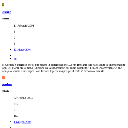
2
22enne
Utente
11 Febbraio 2004
8
0
5
12 Marzo 2004
#8
si Gordon e' qualcosa che si puo tenere in considerazione....e' un impianto che ha bisogno di manutenzione
ogni 20 giorni piu o meno ( dipende dalla sudorazione del cuoio capelluto)! l unico inconveniente e' che
non puoi curare i tuoi capelli con lozioni topiche ma poi per il resto e' davvero affidabile
M
marlene
Utente
22 Giugno 2003
216
0
165
1 Giugno 2004