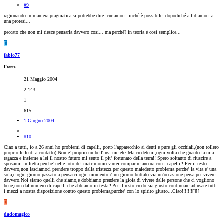
#9
ragionando in maniera pragmatica si potrebbe dire: curiamoci finché è possibile, dopodiché affidiamoci a
una protesi...
peccato che non mi riesce pensarla davvero così... ma perché? in teoria è così semplice...
F
fabio77
Utente
21 Maggio 2004
2,143
1
615
1 Giugno 2004
#10
Ciao a tutti, io a 26 anni ho problemi di capelli, porto l'apparecchio ai denti e pure gli occhiali,(non tollero
proprio le lenti a contatto).Non e' proprio un bell'insieme eh? Ma credetemi,ogni volta che guardo la mia
ragazza e insieme a lei il nostro futuro mi sento il piu' fortunato della terra!! Spero soltanto di riuscire a
sposarmi in fretta perche' nelle foto del matrimonio vorrei comparire ancora con i capelli!! Per il resto
davvero,non lasciamoci prendere troppo dalla tristezza per questo maledetto problema perche' la vita e' una
sola,e ogni giorno passato a pensarci ogni momento e' un giorno buttato via,un'occasione persa per vivere
davvero.Noi siamo quelli che siamo,e dobbiamo prendere la gioia di vivere dalle persone che ci vogliono
bene,non dal numero di capelli che abbiamo in testa!! Per il resto credo sia giusto continuare ad usare tutti
i mezzi a nostra disposizione contro questo problema,purche' con lo spirito giusto...Ciao!!!!!!![
][
]
D
dadomagico