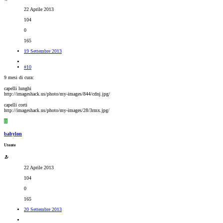
22 Aprile 2013
104
0
165
19 Settembre 2013
#10
9 mesi di cura:
capelli lunghi
http://imageshack.us/photo/my-images/844/cdnj.jpg/
capelli corti
http://imageshack.us/photo/my-images/28/3rmx.jpg/
B
babylon
Utente
22 Aprile 2013
104
0
165
20 Settembre 2013