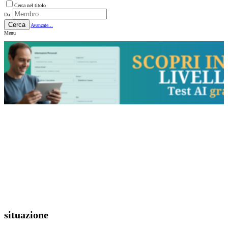
Cerca nel titolo
Da:
Cerca
Avanzate...
Menu
situazione