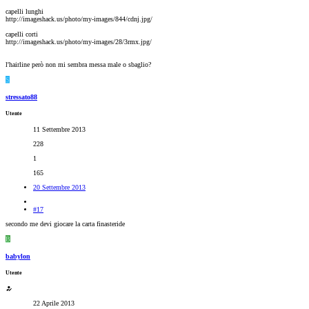
capelli lunghi
http://imageshack.us/photo/my-images/844/cdnj.jpg/
capelli corti
http://imageshack.us/photo/my-images/28/3rmx.jpg/
l'hairline però non mi sembra messa male o sbaglio?
S
stressato88
Utente
11 Settembre 2013
228
1
165
20 Settembre 2013
#17
secondo me devi giocare la carta finasteride
B
babylon
Utente
22 Aprile 2013