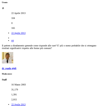
Utente
22 Aprile 2013
104
0
165
22 Aprile 2013
#4
Il pattern a diradamento generale come risponde alle cure? E' più o meno probabile che si ottengano
risultati significativi rispetto alle forme più comuni?
dr_paolo gigli
Moderatore
Staff
16 Marzo 2003
31,179
1,391
2,015
22 Aprile 2013