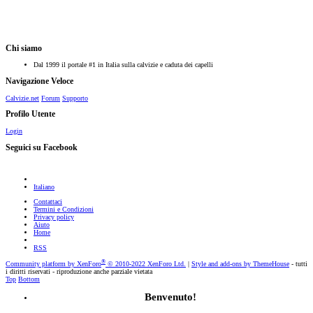
Chi siamo
Dal 1999 il portale #1 in Italia sulla calvizie e caduta dei capelli
Navigazione Veloce
Calvizie.net
Forum
Supporto
Profilo Utente
Login
Seguici su Facebook
Italiano
Contattaci
Termini e Condizioni
Privacy policy
Aiuto
Home
RSS
®
Community platform by XenForo
© 2010-2022 XenForo Ltd.
|
Style and add-ons by ThemeHouse
- tutti
i diritti riservati - riproduzione anche parziale vietata
Top
Bottom
Benvenuto!