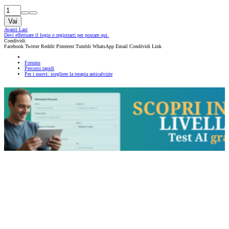
Vai
Avanti
Last
Devi effettuare il login o registrarti per postare qui.
Condividi:
Facebook
Twitter
Reddit
Pinterest
Tumblr
WhatsApp
Email
Condividi
Link
Forums
Percorsi rapidi
Per i nuovi: scegliere la terapia anticalvizie