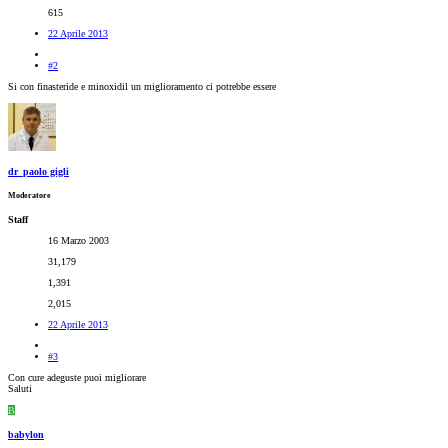
615
22 Aprile 2013
#2
Si con finasteride e minoxidil un miglioramento ci potrebbe essere
dr_paolo gigli
Moderatore
Staff
16 Marzo 2003
31,179
1,391
2,015
22 Aprile 2013
#3
Con cure adeguste puoi migliorare
Saluti
B
babylon