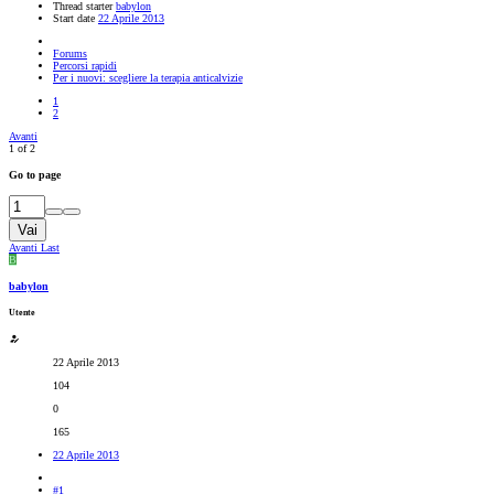
Thread starter
babylon
Start date
22 Aprile 2013
Forums
Percorsi rapidi
Per i nuovi: scegliere la terapia anticalvizie
1
2
Avanti
1 of 2
Go to page
Vai
Avanti
Last
B
babylon
Utente
22 Aprile 2013
104
0
165
22 Aprile 2013
#1