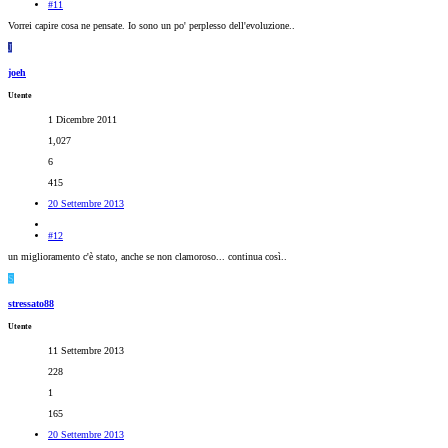
#11
Vorrei capire cosa ne pensate. Io sono un po' perplesso dell'evoluzione..
J
joeh
Utente
1 Dicembre 2011
1,027
6
415
20 Settembre 2013
#12
un miglioramento c'è stato, anche se non clamoroso... continua così..
S
stressato88
Utente
11 Settembre 2013
228
1
165
20 Settembre 2013