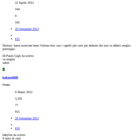
22 Aprile 2013
104
0
165
20 Settembre 2013
#15
Dottore, basta osservare bene l'ultima foto con i capelli più corti per dedurre che non va affatto meglio
purtroppo..
Dr.Paolo Gigli ha scritto:
va meglio
saluti
K
kakaroth86
Utente
9 Marzo 2012
3,291
77
915
20 Settembre 2013
#16
babylon ha scritto:
9 mesi di cura: