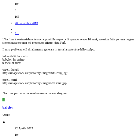
104
0
165
20 Settembre 2013
#18
L'hairline è sostanzialmente sovrapponibile a quella di quando avevo 16 anni, eccezion fatta per una leggera
stempiatura che non mi preoccupa affatto, data l'età.
Il mio problema è il diradamento generale in tutta la parte alta dello scalpo.
kakaroth86 ha scritto:
babylon ha scritto:
9 mesi di cura:
capelli lunghi
http://imageshack.us/photo/my-images/844/cdnj.jpg/
capelli corti
http://imageshack.us/photo/my-images/28/3rmx.jpg/
l'hairline però non mi sembra messa male o sbaglio?
B
babylon
Utente
22 Aprile 2013
104