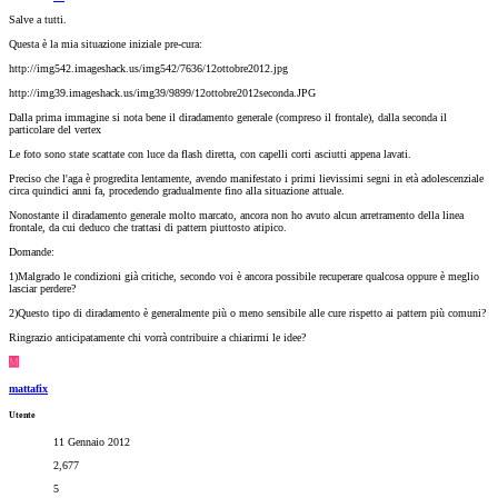
Salve a tutti.
Questa è la mia situazione iniziale pre-cura:
http://img542.imageshack.us/img542/7636/12ottobre2012.jpg
http://img39.imageshack.us/img39/9899/12ottobre2012seconda.JPG
Dalla prima immagine si nota bene il diradamento generale (compreso il frontale), dalla seconda il
particolare del vertex
Le foto sono state scattate con luce da flash diretta, con capelli corti asciutti appena lavati.
Preciso che l'aga è progredita lentamente, avendo manifestato i primi lievissimi segni in età adolescenziale
circa quindici anni fa, procedendo gradualmente fino alla situazione attuale.
Nonostante il diradamento generale molto marcato, ancora non ho avuto alcun arretramento della linea
frontale, da cui deduco che trattasi di pattern piuttosto atipico.
Domande:
1)Malgrado le condizioni già critiche, secondo voi è ancora possibile recuperare qualcosa oppure è meglio
lasciar perdere?
2)Questo tipo di diradamento è generalmente più o meno sensibile alle cure rispetto ai pattern più comuni?
Ringrazio anticipatamente chi vorrà contribuire a chiarirmi le idee?
M
mattafix
Utente
11 Gennaio 2012
2,677
5