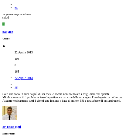
#5
in genere risponde bene
saluti
B
babylon
Utente
22 Aprile 2013
104
0
165
22 Aprile 2013
#6
Solo che sono in cura da più di sei mesi e ancora non ho notato i miglioramenti sperati.
Mi chiedevo se il il problema fosse la particolare osticità della mia aga o l'inadeguatezza della cura.
Assumo topicamente tutti i giorni una lozione a base di minox 5% e una a base di antiandrogeni.
dr_paolo gigli
Moderatore