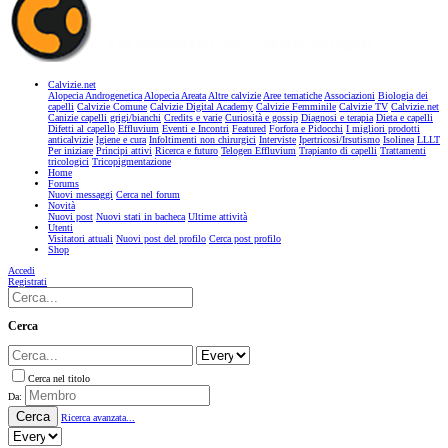
Calvizie.net
Alopecia Androgenetica
Alopecia Areata
Altre calvizie
Aree tematiche
Associazioni
Biologia dei
capelli
Calvizie Comune
Calvizie Digital Academy
Calvizie Femminile
Calvizie TV
Calvizie.net
Canizie capelli grigi/bianchi
Credits e varie
Curiosità e gossip
Diagnosi e terapia
Dieta e capelli
Difetti al capello
Effluvium
Eventi e Incontri
Featured
Forfora e Pidocchi
I migliori prodotti
anticalvizie
Igiene e cura
Infoltimenti non chirurgici
Interviste
Ipertricosi/Irsutismo
Isolinea
LLLT
Per iniziare
Principi attivi
Ricerca e futuro
Telogen Effluvium
Trapianto di capelli
Trattamenti
tricologici
Tricopigmentazione
Home
Forums
Nuovi messaggi
Cerca nel forum
Novità
Nuovi post
Nuovi stati in bacheca
Ultime attività
Utenti
Visitatori attuali
Nuovi post del profilo
Cerca post profilo
Shop
Accedi
Registrati
Cerca
Cerca nel titolo
Da:
Cerca
Ricerca avanzata...