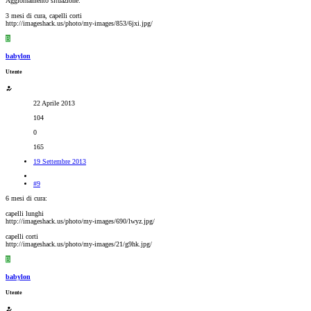
Aggiornamento situazione:
3 mesi di cura, capelli corti
http://imageshack.us/photo/my-images/853/6jxi.jpg/
B
babylon
Utente
22 Aprile 2013
104
0
165
19 Settembre 2013
#9
6 mesi di cura:
capelli lunghi
http://imageshack.us/photo/my-images/690/lwyz.jpg/
capelli corti
http://imageshack.us/photo/my-images/21/g9hk.jpg/
B
babylon
Utente