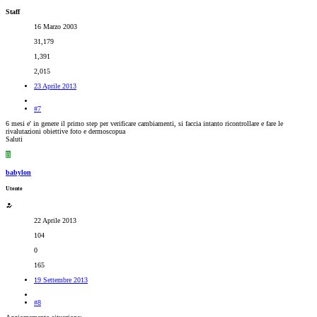
Staff
16 Marzo 2003
31,179
1,391
2,015
23 Aprile 2013
#7
6 mesi e' in genere il primo step per verificare cambiamenti, si faccia intanto ricontrollare e fare le
rivalutazioni obiettive foto e dermoscopua
Saluti
B
babylon
Utente
22 Aprile 2013
104
0
165
19 Settembre 2013
#8