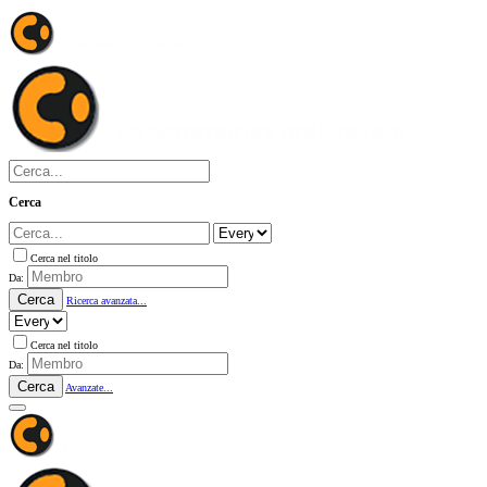
Cerca
Cerca nel titolo
Da:
Cerca
Ricerca avanzata...
Cerca nel titolo
Da:
Cerca
Avanzate...