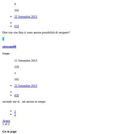
0
165
22 Settembre 2013
#19
Dite con con fina ci sono ancora possibilità di recupero?
S
stressato88
Utente
11 Settembre 2013
228
1
165
22 Settembre 2013
#20
secondo me si...sei ancora in tempo
1
2
Avanti
1 of 2
Go to page