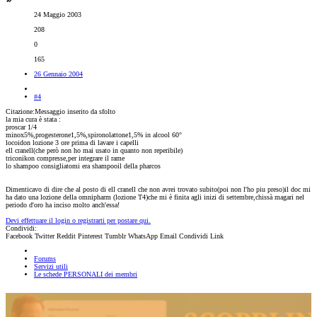
24 Maggio 2003
208
0
165
26 Gennaio 2004
#4
Citazione:Messaggio inserito da sfolto
la mia cura è stata :
proscar 1/4
minox5%,progesterone1,5%,spironolattone1,5% in alcool 60°
locoidon lozione 3 ore prima di lavare i capelli
ell cranell(che però non ho mai usato in quanto non reperibile)
triconikon compresse,per integrare il rame
lo shampoo consigliatomi era shampooil della pharcos
Dimenticavo di dire che al posto di ell cranell che non avrei trovato subito(poi non l'ho piu preso)il doc mi
ha dato una lozione della omnipharm (lozione T4)che mi è finita agli inizi di settembre,chissà magari nel
periodo d'oro ha inciso molto anch'essa!
Devi effettuare il login o registrarti per postare qui.
Condividi:
Facebook
Twitter
Reddit
Pinterest
Tumblr
WhatsApp
Email
Condividi
Link
Forums
Servizi utili
Le schede PERSONALI dei membri