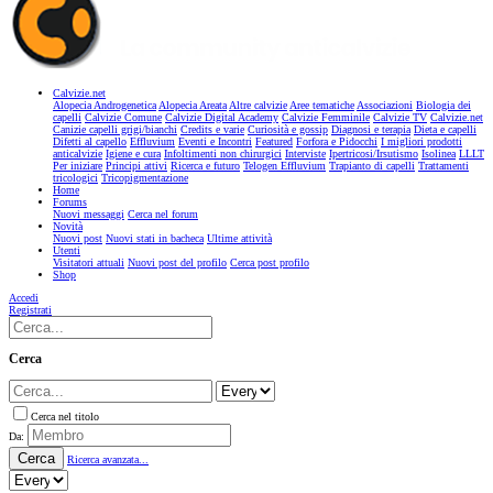
Calvizie.net
Alopecia Androgenetica
Alopecia Areata
Altre calvizie
Aree tematiche
Associazioni
Biologia dei
capelli
Calvizie Comune
Calvizie Digital Academy
Calvizie Femminile
Calvizie TV
Calvizie.net
Canizie capelli grigi/bianchi
Credits e varie
Curiosità e gossip
Diagnosi e terapia
Dieta e capelli
Difetti al capello
Effluvium
Eventi e Incontri
Featured
Forfora e Pidocchi
I migliori prodotti
anticalvizie
Igiene e cura
Infoltimenti non chirurgici
Interviste
Ipertricosi/Irsutismo
Isolinea
LLLT
Per iniziare
Principi attivi
Ricerca e futuro
Telogen Effluvium
Trapianto di capelli
Trattamenti
tricologici
Tricopigmentazione
Home
Forums
Nuovi messaggi
Cerca nel forum
Novità
Nuovi post
Nuovi stati in bacheca
Ultime attività
Utenti
Visitatori attuali
Nuovi post del profilo
Cerca post profilo
Shop
Accedi
Registrati
Cerca
Cerca nel titolo
Da:
Cerca
Ricerca avanzata...