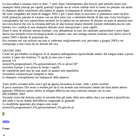
La mia caduta è iniziata sotto le armi ,7 mesi dopo l'arruolamento alla leva,in quel periodo usavo uno
shampoo della jonicap per capelli grassi(il liquido era di colore verde)e oltre lo stress ho pensato che anche
lo shampoo abbia contribuito alla caduta in quanto la frequenza di utilizzo era giornaliera.
Mi sono congedato nel mese di maggio 2001 e già 1 mese dopo la mia testa si presentava come da foto
(vedi prima);ho passato le vacanze con un altra testa cosi a settembre decido di fare una visita tricologica
consigliatami dal mio parrucchiere:secondo lei la caduta era un processo di almeno un paio di anni(ma non
era cosi),diceva che con la costanza nell'uso di una lozione (marca emmebi lozione rinforzante,ma ho solo
buttato via i soldi)e di uno shampoo delicato avrei riascquistato i miei capelli.
Dopo 4 mesi di utilizzo nessun risultato ,cosi abbandonai la cura ;ho cambiato parrucchiere e poco dopo
faccio una seconda visita tricologica,anche in questo caso non ottengo nessun risultato cosi arrivo circa al
marzo 2003 e decido di acquistare fns.
Ero costante nel suo utilizzo ma non si vedevano miglioramenti,cosi arriviamo a giugno 2003,e mi
sottopongo a una visita da un dottore del sito.
GIUGNO 2003
Come ho già ribadito la diagnosi fu di alopecia androgenetica (ipotrichia)le analisi del sangue erano a posto
eccetto il rame che risultava 72 ug/dL,la mia cura è stata :
proscar 1/4
minox5%,progesterone1,5%,spironolattone1,5% in alcool 60°
locoidon lozione 3 ore prima di lavare i capelli
ell cranell(che però non ho mai usato in quanto non reperibile)
triconikon compresse,per integrare il rame
lo shampoo consigliatomi era shampooil della pharcos
Sono molto costante nella cura e già ad agosto,invacanza al mare, vedo i primi risultati.
Il picco massimo l'ho avuto a ottobre,poi da li sto avendo una fortissima caduta che dura anche adesso
(gennaio 2004)cosi penso subito al telogen effluvio,ma cmq continuo sempre con la cura.
DICEMBRE 2003
Seconda visita dal dottore,scatto la seconda foto,gli parlo della mia caduta che,a suo parere,è giustificata
dal caldo e da un ritardo dell'effluvio stagionale in generale.
Le modifiche apportate alla terapia sono state:
minox5%,progesterone1,5%,spironolattone1,5%,glicole pr
S
sfolto
Utente