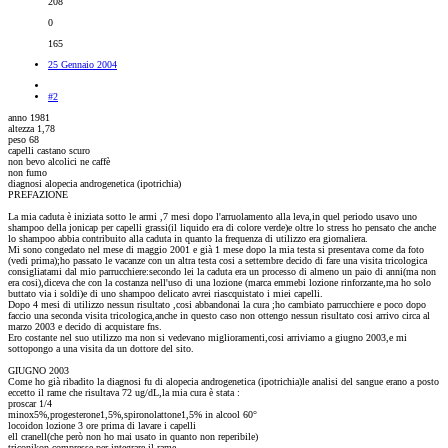
208
0
165
25 Gennaio 2004
#2
anno 1981
altezza 1,78
peso 68
capelli castano scuro
non bevo alcolici ne caffè
non fumo
diagnosi alopecia androgenetica (ipotrichia)
PREFAZIONE
La mia caduta è iniziata sotto le armi ,7 mesi dopo l'arruolamento alla leva,in quel periodo usavo uno
shampoo della jonicap per capelli grassi(il liquido era di colore verde)e oltre lo stress ho pensato che anche
lo shampoo abbia contribuito alla caduta in quanto la frequenza di utilizzo era giornaliera.
Mi sono congedato nel mese di maggio 2001 e già 1 mese dopo la mia testa si presentava come da foto
(vedi prima);ho passato le vacanze con un altra testa cosi a settembre decido di fare una visita tricologica
consigliatami dal mio parrucchiere:secondo lei la caduta era un processo di almeno un paio di anni(ma non
era cosi),diceva che con la costanza nell'uso di una lozione (marca emmebi lozione rinforzante,ma ho solo
buttato via i soldi)e di uno shampoo delicato avrei riascquistato i miei capelli.
Dopo 4 mesi di utilizzo nessun risultato ,cosi abbandonai la cura ;ho cambiato parrucchiere e poco dopo
faccio una seconda visita tricologica,anche in questo caso non ottengo nessun risultato cosi arrivo circa al
marzo 2003 e decido di acquistare fns.
Ero costante nel suo utilizzo ma non si vedevano miglioramenti,cosi arriviamo a giugno 2003,e mi
sottopongo a una visita da un dottore del sito.
GIUGNO 2003
Come ho già ribadito la diagnosi fu di alopecia androgenetica (ipotrichia)le analisi del sangue erano a posto
eccetto il rame che risultava 72 ug/dL,la mia cura è stata :
proscar 1/4
minox5%,progesterone1,5%,spironolattone1,5% in alcool 60°
locoidon lozione 3 ore prima di lavare i capelli
ell cranell(che però non ho mai usato in quanto non reperibile)
triconikon compresse,per integrare il rame