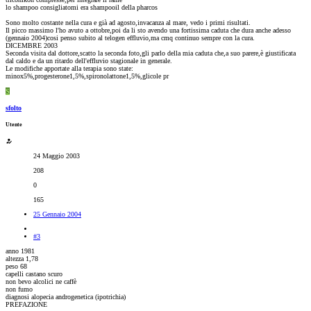
lo shampoo consigliatomi era shampooil della pharcos
Sono molto costante nella cura e già ad agosto,invacanza al mare, vedo i primi risultati.
Il picco massimo l'ho avuto a ottobre,poi da li sto avendo una fortissima caduta che dura anche adesso
(gennaio 2004)cosi penso subito al telogen effluvio,ma cmq continuo sempre con la cura.
DICEMBRE 2003
Seconda visita dal dottore,scatto la seconda foto,gli parlo della mia caduta che,a suo parere,è giustificata
dal caldo e da un ritardo dell'effluvio stagionale in generale.
Le modifiche apportate alla terapia sono state:
minox5%,progesterone1,5%,spironolattone1,5%,glicole pr
S
sfolto
Utente
24 Maggio 2003
208
0
165
25 Gennaio 2004
#3
anno 1981
altezza 1,78
peso 68
capelli castano scuro
non bevo alcolici ne caffè
non fumo
diagnosi alopecia androgenetica (ipotrichia)
PREFAZIONE