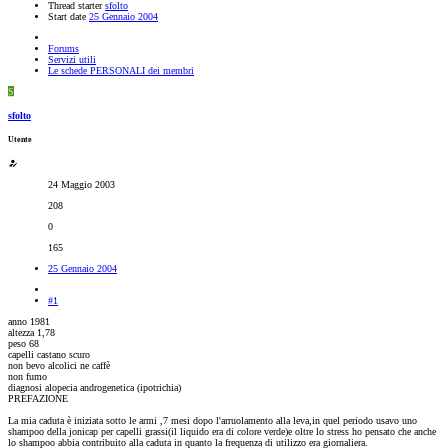
Thread starter
sfolto
Start date
25 Gennaio 2004
Forums
Servizi utili
Le schede PERSONALI dei membri
S
sfolto
Utente
24 Maggio 2003
208
0
165
25 Gennaio 2004
#1
anno 1981
altezza 1,78
peso 68
capelli castano scuro
non bevo alcolici ne caffè
non fumo
diagnosi alopecia androgenetica (ipotrichia)
PREFAZIONE
La mia caduta è iniziata sotto le armi ,7 mesi dopo l'arruolamento alla leva,in quel periodo usavo uno
shampoo della jonicap per capelli grassi(il liquido era di colore verde)e oltre lo stress ho pensato che anche
lo shampoo abbia contribuito alla caduta in quanto la frequenza di utilizzo era giornaliera.