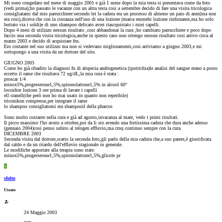
Mi sono congedato nel mese di maggio 2001 e già 1 mese dopo la mia testa si presentava come da foto
(vedi prima);ho passato le vacanze con un altra testa cosi a settembre decido di fare una visita tricologica
consigliatami dal mio parrucchiere:secondo lei la caduta era un processo di almeno un paio di anni(ma non
era cosi),diceva che con la costanza nell'uso di una lozione (marca emmebi lozione rinforzante,ma ho solo
buttato via i soldi)e di uno shampoo delicato avrei riascquistato i miei capelli.
Dopo 4 mesi di utilizzo nessun risultato ,cosi abbandonai la cura ;ho cambiato parrucchiere e poco dopo
faccio una seconda visita tricologica,anche in questo caso non ottengo nessun risultato cosi arrivo circa al
marzo 2003 e decido di acquistare fns.
Ero costante nel suo utilizzo ma non si vedevano miglioramenti,cosi arriviamo a giugno 2003,e mi
sottopongo a una visita da un dottore del sito.
GIUGNO 2003
Come ho già ribadito la diagnosi fu di alopecia androgenetica (ipotrichia)le analisi del sangue erano a posto
eccetto il rame che risultava 72 ug/dL,la mia cura è stata :
proscar 1/4
minox5%,progesterone1,5%,spironolattone1,5% in alcool 60°
locoidon lozione 3 ore prima di lavare i capelli
ell cranell(che però non ho mai usato in quanto non reperibile)
triconikon compresse,per integrare il rame
lo shampoo consigliatomi era shampooil della pharcos
Sono molto costante nella cura e già ad agosto,invacanza al mare, vedo i primi risultati.
Il picco massimo l'ho avuto a ottobre,poi da li sto avendo una fortissima caduta che dura anche adesso
(gennaio 2004)cosi penso subito al telogen effluvio,ma cmq continuo sempre con la cura.
DICEMBRE 2003
Seconda visita dal dottore,scatto la seconda foto,gli parlo della mia caduta che,a suo parere,è giustificata
dal caldo e da un ritardo dell'effluvio stagionale in generale.
Le modifiche apportate alla terapia sono state:
minox5%,progesterone1,5%,spironolattone1,5%,glicole pr
S
sfolto
Utente
24 Maggio 2003