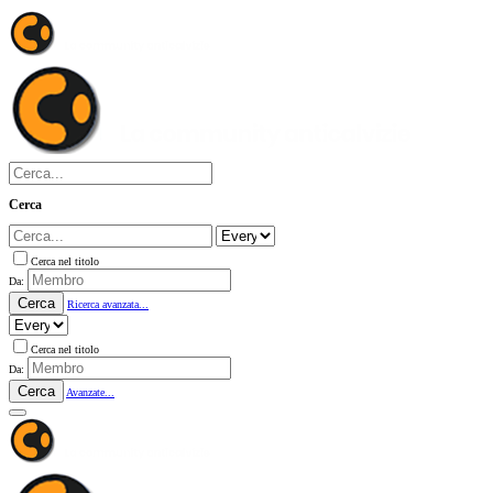
Cerca
Cerca nel titolo
Da:
Cerca
Ricerca avanzata...
Cerca nel titolo
Da:
Cerca
Avanzate...