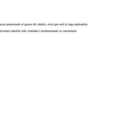
ctua aumentando el grosor del cabello, evita que esté se haga quebradizo.
rejuvenece dandole más vitalidad e incrementando su crecimiento.