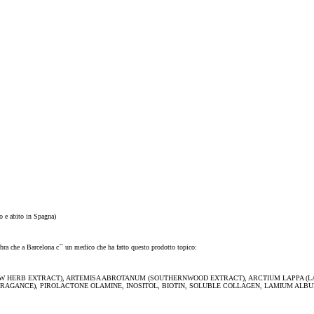
o e abito in Spagna)
bra che a Barcelona c´` un medico che ha fatto questo prodotto topico:
OW HERB EXTRACT), ARTEMISA ABROTANUM (SOUTHERNWOOD EXTRACT), ARCTIUM LAPPA (LA
RAGANCE), PIROLACTONE OLAMINE, INOSITOL, BIOTIN, SOLUBLE COLLAGEN, LAMIUM ALBUM,