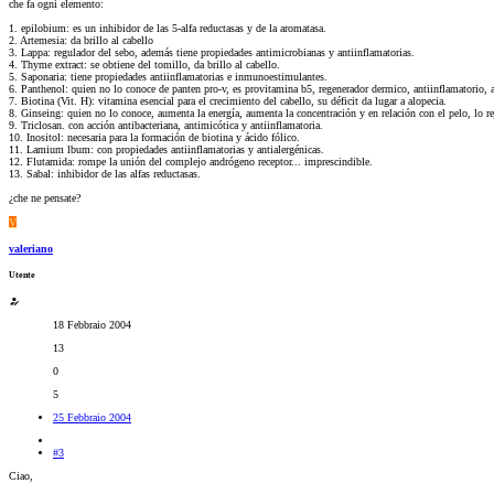
che fa ogni elemento:
1. epilobium: es un inhibidor de las 5-alfa reductasas y de la aromatasa.
2. Artemesia: da brillo al cabello
3. Lappa: regulador del sebo, además tiene propiedades antimicrobianas y antiinflamatorias.
4. Thyme extract: se obtiene del tomillo, da brillo al cabello.
5. Saponaria: tiene propiedades antiinflamatorias e inmunoestimulantes.
6. Panthenol: quien no lo conoce de panten pro-v, es provitamina b5, regenerador dermico, antiinflamatorio, a
7. Biotina (Vit. H): vitamina esencial para el crecimiento del cabello, su déficit da lugar a alopecia.
8. Ginseing: quien no lo conoce, aumenta la energía, aumenta la concentración y en relación con el pelo, lo 
9. Triclosan. con acción antibacteriana, antimicótica y antiinflamatoria.
10. Inositol: necesaria para la formación de biotina y ácido fólico.
11. Lamium lbum: con propiedades antiinflamatorias y antialergénicas.
12. Flutamida: rompe la unión del complejo andrógeno receptor... imprescindible.
13. Sabal: inhibidor de las alfas reductasas.
¿che ne pensate?
V
valeriano
Utente
18 Febbraio 2004
13
0
5
25 Febbraio 2004
#3
Ciao,