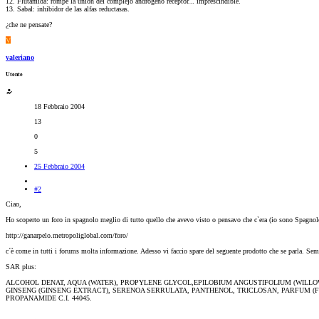
12. Flutamida: rompe la unión del complejo andrógeno receptor... imprescindible.
13. Sabal: inhibidor de las alfas reductasas.
¿che ne pensate?
V
valeriano
Utente
18 Febbraio 2004
13
0
5
25 Febbraio 2004
#2
Ciao,
Ho scoperto un foro in spagnolo meglio di tutto quello che avevo visto o pensavo che c`era (io sono Spagnol
http://ganarpelo.metropoliglobal.com/foro/
c´è come in tutti i forums molta informazione. Adesso vi faccio spare del seguente prodotto che se parla. Sem
SAR plus:
ALCOHOL DENAT, AQUA (WATER), PROPYLENE GLYCOL,EPILOBIUM ANGUSTIFOLIUM (WILL
GINSENG (GINSENG EXTRACT), SERENOA SERRULATA, PANTHENOL, TRICLOSAN, PARFUM (F
PROPANAMIDE C.I. 44045.