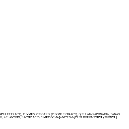
PPA EXTRACT), THYMUS VULGARIS (THYME EXTRACT), QUILLAIA SAPONARIA, PANAX
 ALLANTOIN, LACTIC ACID, 2-METHYL-N-[4-NITRO-3-(TRIFLUOROMETHYL) PHENYL]