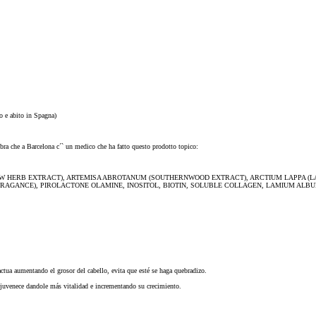
o e abito in Spagna)
bra che a Barcelona c´` un medico che ha fatto questo prodotto topico:
OW HERB EXTRACT), ARTEMISA ABROTANUM (SOUTHERNWOOD EXTRACT), ARCTIUM LAPPA (LA
RAGANCE), PIROLACTONE OLAMINE, INOSITOL, BIOTIN, SOLUBLE COLLAGEN, LAMIUM ALBUM,
ctua aumentando el grosor del cabello, evita que esté se haga quebradizo.
rejuvenece dandole más vitalidad e incrementando su crecimiento.