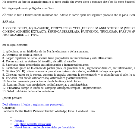
Ho scoperto un foro in spagnolo meglio di tutto quello che avevo visto o pensavo che c`era (io sono Spagnol
http://ganarpelo.metropoliglobal.com/foro/
c´è come in tutti i forums molta informazione. Adesso vi faccio spare del seguente prodotto che se parla. Sem
SAR plus:
ALCOHOL DENAT, AQUA (WATER), PROPYLENE GLYCOL,EPILOBIUM ANGUSTIFOLIUM (WILL
GINSENG (GINSENG EXTRACT), SERENOA SERRULATA, PANTHENOL, TRICLOSAN, PARFUM (F
PROPANAMIDE C.I. 44045.
che fa ogni elemento:
1. epilobium: es un inhibidor de las 5-alfa reductasas y de la aromatasa.
2. Artemesia: da brillo al cabello
3. Lappa: regulador del sebo, además tiene propiedades antimicrobianas y antiinflamatorias.
4. Thyme extract: se obtiene del tomillo, da brillo al cabello.
5. Saponaria: tiene propiedades antiinflamatorias e inmunoestimulantes.
6. Panthenol: quien no lo conoce de panten pro-v, es provitamina b5, regenerador dermico, antiinflamatorio, a
7. Biotina (Vit. H): vitamina esencial para el crecimiento del cabello, su déficit da lugar a alopecia.
8. Ginseing: quien no lo conoce, aumenta la energía, aumenta la concentración y en relación con el pelo, lo 
9. Triclosan. con acción antibacteriana, antimicótica y antiinflamatoria.
10. Inositol: necesaria para la formación de biotina y ácido fólico.
11. Lamium lbum: con propiedades antiinflamatorias y antialergénicas.
12. Flutamida: rompe la unión del complejo andrógeno receptor... imprescindible.
13. Sabal: inhibidor de las alfas reductasas.
¿che ne pensate?
Devi effettuare il login o registrarti per postare qui.
Condividi:
Facebook
Twitter
Reddit
Pinterest
Tumblr
WhatsApp
Email
Condividi
Link
Forums
I migliori prodotti anticalvizie
Nuovi farmaci, molecole e tecniche per la calvizie