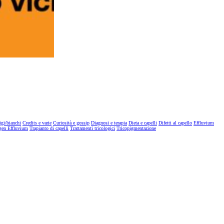
igi/bianchi
Credits e varie
Curiosità e gossip
Diagnosi e terapia
Dieta e capelli
Difetti al capello
Effluvium
gen Effluvium
Trapianto di capelli
Trattamenti tricologici
Tricopigmentazione