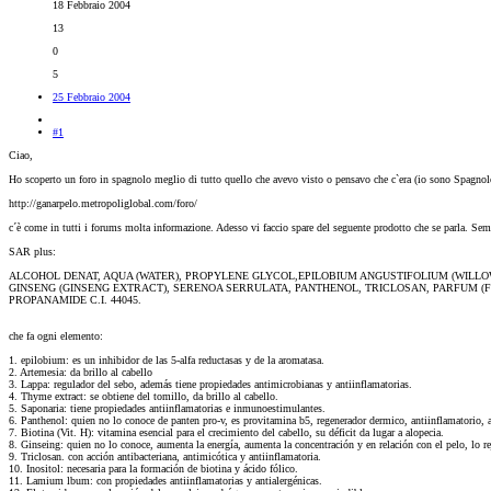
18 Febbraio 2004
13
0
5
25 Febbraio 2004
#1
Ciao,
Ho scoperto un foro in spagnolo meglio di tutto quello che avevo visto o pensavo che c`era (io sono Spagnol
http://ganarpelo.metropoliglobal.com/foro/
c´è come in tutti i forums molta informazione. Adesso vi faccio spare del seguente prodotto che se parla. Sem
SAR plus:
ALCOHOL DENAT, AQUA (WATER), PROPYLENE GLYCOL,EPILOBIUM ANGUSTIFOLIUM (WILL
GINSENG (GINSENG EXTRACT), SERENOA SERRULATA, PANTHENOL, TRICLOSAN, PARFUM (F
PROPANAMIDE C.I. 44045.
che fa ogni elemento:
1. epilobium: es un inhibidor de las 5-alfa reductasas y de la aromatasa.
2. Artemesia: da brillo al cabello
3. Lappa: regulador del sebo, además tiene propiedades antimicrobianas y antiinflamatorias.
4. Thyme extract: se obtiene del tomillo, da brillo al cabello.
5. Saponaria: tiene propiedades antiinflamatorias e inmunoestimulantes.
6. Panthenol: quien no lo conoce de panten pro-v, es provitamina b5, regenerador dermico, antiinflamatorio, a
7. Biotina (Vit. H): vitamina esencial para el crecimiento del cabello, su déficit da lugar a alopecia.
8. Ginseing: quien no lo conoce, aumenta la energía, aumenta la concentración y en relación con el pelo, lo 
9. Triclosan. con acción antibacteriana, antimicótica y antiinflamatoria.
10. Inositol: necesaria para la formación de biotina y ácido fólico.
11. Lamium lbum: con propiedades antiinflamatorias y antialergénicas.