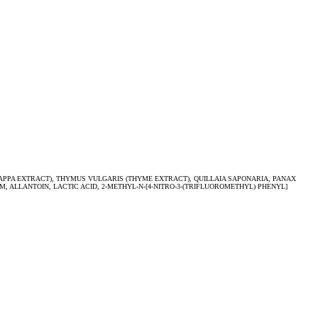
PPA EXTRACT), THYMUS VULGARIS (THYME EXTRACT), QUILLAIA SAPONARIA, PANAX
 ALLANTOIN, LACTIC ACID, 2-METHYL-N-[4-NITRO-3-(TRIFLUOROMETHYL) PHENYL]