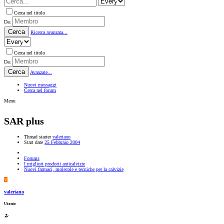
Cerca nel titolo
Da:
Cerca
Ricerca avanzata...
Cerca nel titolo
Da:
Cerca
Avanzate...
Nuovi messaggi
Cerca nel forum
Menu
SAR plus
Thread starter
valeriano
Start date
25 Febbraio 2004
Forums
I migliori prodotti anticalvizie
Nuovi farmaci, molecole e tecniche per la calvizie
V
valeriano
Utente