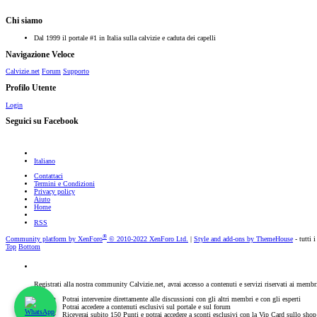
Chi siamo
Dal 1999 il portale #1 in Italia sulla calvizie e caduta dei capelli
Navigazione Veloce
Calvizie.net
Forum
Supporto
Profilo Utente
Login
Seguici su Facebook
Italiano
Contattaci
Termini e Condizioni
Privacy policy
Aiuto
Home
RSS
®
Community platform by XenForo
© 2010-2022 XenForo Ltd.
|
Style and add-ons by ThemeHouse
- tutti i
Top
Bottom
Registrati alla nostra community Calvizie.net, avrai accesso a contenuti e servizi riservati ai membr
Potrai intervenire direttamente alle discussioni con gli altri membri e con gli esperti
Potrai accedere a contenuti esclusivi sul portale e sul forum
Riceverai subito 150 Punti e potrai accedere a sconti esclusivi con la Vip Card sullo sho