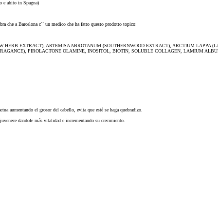
o e abito in Spagna)
bra che a Barcelona c´` un medico che ha fatto questo prodotto topico:
OW HERB EXTRACT), ARTEMISA ABROTANUM (SOUTHERNWOOD EXTRACT), ARCTIUM LAPPA (LA
RAGANCE), PIROLACTONE OLAMINE, INOSITOL, BIOTIN, SOLUBLE COLLAGEN, LAMIUM ALBUM,
ctua aumentando el grosor del cabello, evita que esté se haga quebradizo.
rejuvenece dandole más vitalidad e incrementando su crecimiento.