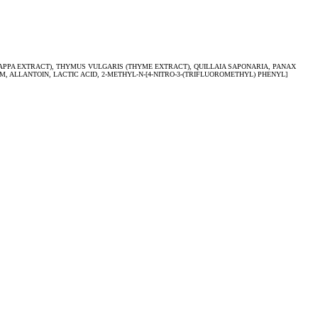
PPA EXTRACT), THYMUS VULGARIS (THYME EXTRACT), QUILLAIA SAPONARIA, PANAX
 ALLANTOIN, LACTIC ACID, 2-METHYL-N-[4-NITRO-3-(TRIFLUOROMETHYL) PHENYL]