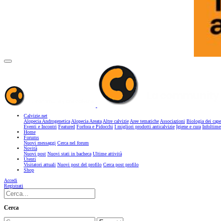
Calvizie.net
Alopecia Androgenetica
Alopecia Areata
Altre calvizie
Aree tematiche
Associazioni
Biologia dei cape
Eventi e Incontri
Featured
Forfora e Pidocchi
I migliori prodotti anticalvizie
Igiene e cura
Infoltime
Home
Forums
Nuovi messaggi
Cerca nel forum
Novità
Nuovi post
Nuovi stati in bacheca
Ultime attività
Utenti
Visitatori attuali
Nuovi post del profilo
Cerca post profilo
Shop
Accedi
Registrati
Cerca