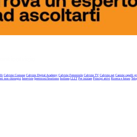
lli
Calvizie Comune
Calvizie Digital Academy
Calvizie Femminile
Calvizie TV
Calvizie.net
Canizie capelli gr
nti non chirurgici
Interviste
Ipertricosi/Irsutismo
Isolinea
LLLT
Per iniziare
Principi attivi
Ricerca e futuro
Telo