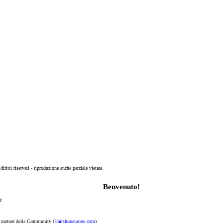
 diritti riservati - riproduzione anche parziale vietata
Benvenuto!
i:
p partner della Community (
Hairshopeurope.com
)