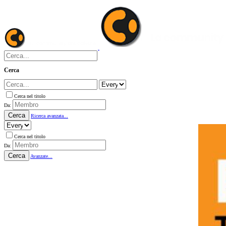
Cerca
Cerca nel titolo
Da:
Cerca
Ricerca avanzata...
Cerca nel titolo
Da:
Cerca
Avanzate...