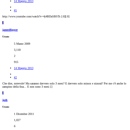
14 Maggio 2013
#1
http://www.youtube.com/watch?v=4j4BDzSBSTs [:0][:0]
J
jamesflipper
Utente
5 Marzo 2009
3,118
2
915
14 Maggio 2013
#2
Che dire, notevole! Ma saranno davvero solo 3 mesi? E davvero solo minox e nizoral? Per me c'è anche lo
zampino della fina... E non sono 3 mesi [
]
J
joeh
Utente
1 Dicembre 2011
1,027
6