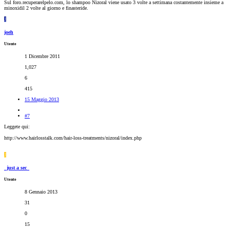
Sul foro.recuperarelpelo.com, lo shampoo Nizoral viene usato 3 volte a settimana costantemente insieme a
minoxidil 2 volte al giorno e finasteride.
J
joeh
Utente
1 Dicembre 2011
1,027
6
415
15 Maggio 2013
#7
Leggete qui:
http://www.hairlosstalk.com/hair-loss-treatments/nizoral/index.php
J
_just a sec_
Utente
8 Gennaio 2013
31
0
15