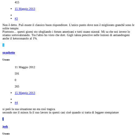
415
15 Maggio 2013
#3
Non è detto. Può essere il classico buon risponditore. L'unico punto dove non è migliorato granchè sono le
solite tempie.
Piuttosto... questi giorni sto sfogliando i forum americani e tutti usano nizoral. Mi sa che noi invece lo
stiamo sottovalutando. Tra l'altro ho visto che dott. Gigli talora prescrive nelle lozioni di antiandrogeni
anche il ketoconazolo al 1%.
S
spaghetto
Utente
11 Maggio 2012
591
0
265
15 Maggio 2013
#4
si però la sua situazione nn era così tragica.
secondo me il minox fa il suo lavoro in questi casi cioè quando si tratta di leggere stempiature
J
joeh
Utente