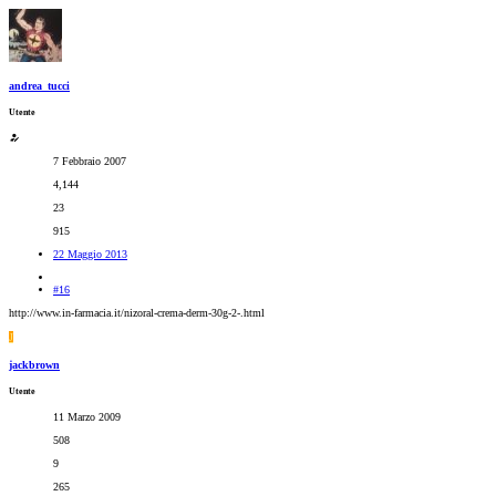
andrea_tucci
Utente
7 Febbraio 2007
4,144
23
915
22 Maggio 2013
#16
http://www.in-farmacia.it/nizoral-crema-derm-30g-2-.html
J
jackbrown
Utente
11 Marzo 2009
508
9
265