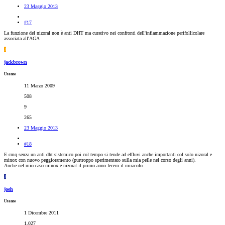
23 Maggio 2013
#17
La funzione del nizoral non è anti DHT ma curativo nei confronti dell'infiammazione perifollicolare
associata all'AGA
J
jackbrown
Utente
11 Marzo 2009
508
9
265
23 Maggio 2013
#18
E cmq senza un anti dht sistemico poi col tempo si tende ad effluvi anche importanti col solo nizoral e
minox con nuovo peggioramento (purtroppo sperimentato sulla mia pelle nel corso degli anni).
Anche nel mio caso minox e nizoral il primo anno fecero il miracolo.
J
joeh
Utente
1 Dicembre 2011
1,027