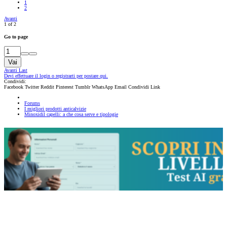
1
2
Avanti
1 of 2
Go to page
Vai
Avanti
Last
Devi effettuare il login o registrarti per postare qui.
Condividi:
Facebook
Twitter
Reddit
Pinterest
Tumblr
WhatsApp
Email
Condividi
Link
Forums
I migliori prodotti anticalvizie
Minoxidil capelli: a che cosa serve e tipologie