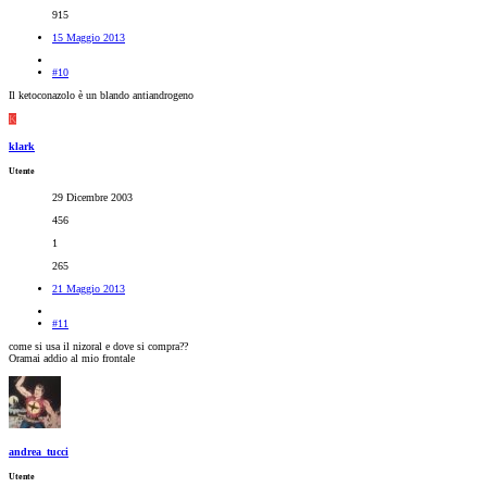
915
15 Maggio 2013
#10
Il ketoconazolo è un blando antiandrogeno
K
klark
Utente
29 Dicembre 2003
456
1
265
21 Maggio 2013
#11
come si usa il nizoral e dove si compra??
Oramai addio al mio frontale
andrea_tucci
Utente