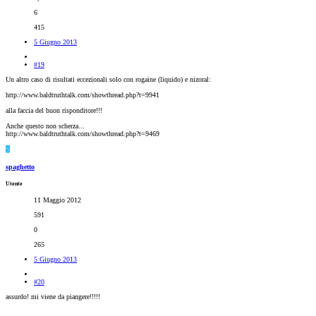
6
415
5 Giugno 2013
#19
Un altro caso di risultati eccezionali solo con rogaine (liquido) e nizoral:
http://www.baldtruthtalk.com/showthread.php?t=9941
alla faccia del buon risponditore!!!
Anche questo non scherza...
http://www.baldtruthtalk.com/showthread.php?t=9469
S
spaghetto
Utente
11 Maggio 2012
591
0
265
5 Giugno 2013
#20
assurdo! mi viene da piangere!!!!!