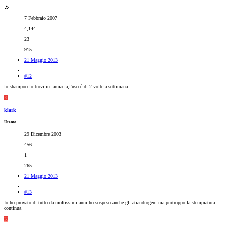
7 Febbraio 2007
4,144
23
915
21 Maggio 2013
#12
lo shampoo lo trovi in farmacia,l'uso è di 2 volte a settimana.
K
klark
Utente
29 Dicembre 2003
456
1
265
21 Maggio 2013
#13
Io ho provato di tutto da moltissimi anni ho sospeso anche gli atiandrogeni ma purtroppo la stempiatura
continua
K