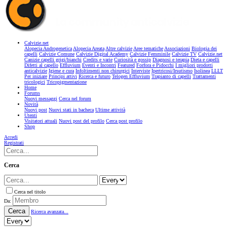
Calvizie.net
Alopecia Androgenetica
Alopecia Areata
Altre calvizie
Aree tematiche
Associazioni
Biologia dei
capelli
Calvizie Comune
Calvizie Digital Academy
Calvizie Femminile
Calvizie TV
Calvizie.net
Canizie capelli grigi/bianchi
Credits e varie
Curiosità e gossip
Diagnosi e terapia
Dieta e capelli
Difetti al capello
Effluvium
Eventi e Incontri
Featured
Forfora e Pidocchi
I migliori prodotti
anticalvizie
Igiene e cura
Infoltimenti non chirurgici
Interviste
Ipertricosi/Irsutismo
Isolinea
LLLT
Per iniziare
Principi attivi
Ricerca e futuro
Telogen Effluvium
Trapianto di capelli
Trattamenti
tricologici
Tricopigmentazione
Home
Forums
Nuovi messaggi
Cerca nel forum
Novità
Nuovi post
Nuovi stati in bacheca
Ultime attività
Utenti
Visitatori attuali
Nuovi post del profilo
Cerca post profilo
Shop
Accedi
Registrati
Cerca
Cerca nel titolo
Da:
Cerca
Ricerca avanzata...