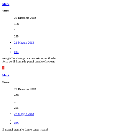
klark
Utente
29 Dicembre 2003
456
1
265
21 Maggio 2013
#14
uso gia' lo shamppo va benissimo per il sebo
forse per il frontakle potrei prendere la crema
K
klark
Utente
29 Dicembre 2003
456
1
265
22 Maggio 2013
#15
il nizoral crema lo danno senza ricetta?