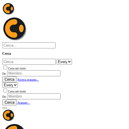
Cerca
Cerca nel titolo
Da:
Cerca
Ricerca avanzata...
Cerca nel titolo
Da:
Cerca
Avanzate...