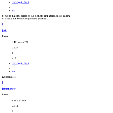
15 Maggio 2013
#8
Si vabbè,ma quali sarebbero gli elementi anti-androgeni del Nizoral?
St'articolo mi è sembrato piuttosto generico..
J
joeh
Utente
1 Dicembre 2011
1,027
6
415
15 Maggio 2013
#9
Ketoconazolo.
J
jamesflipper
Utente
5 Marzo 2009
3,118
2