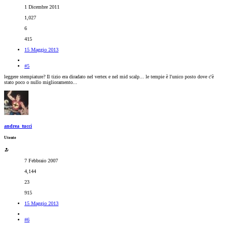
1 Dicembre 2011
1,027
6
415
15 Maggio 2013
#5
leggere stempiature? Il tizio era diradato nel vertex e nel mid scalp... le tempie è l'unico posto dove c'è
stato poco o nullo miglioramento...
andrea_tucci
Utente
7 Febbraio 2007
4,144
23
915
15 Maggio 2013
#6