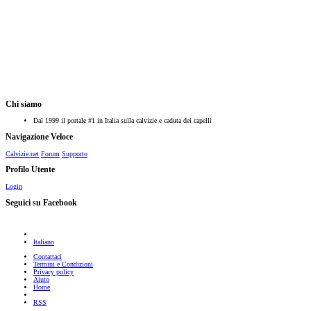
Chi siamo
Dal 1999 il portale #1 in Italia sulla calvizie e caduta dei capelli
Navigazione Veloce
Calvizie.net
Forum
Supporto
Profilo Utente
Login
Seguici su Facebook
Italiano
Contattaci
Termini e Condizioni
Privacy policy
Aiuto
Home
RSS