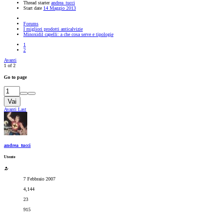
Thread starter
andrea_tucci
Start date
14 Maggio 2013
Forums
I migliori prodotti anticalvizie
Minoxidil capelli: a che cosa serve e tipologie
1
2
Avanti
1 of 2
Go to page
Vai
Avanti
Last
andrea_tucci
Utente
7 Febbraio 2007
4,144
23
915