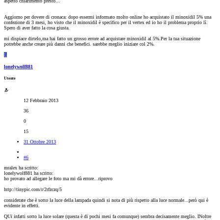
aspetto chiarimento presto...
Aggiorno per dovere di cronaca: dopo essermi informato molto online ho acquistato il minoxidil 5% una
confezione di 3 mesi, ho visto che il minoxidil è specifico per il vertex ed io ho il problema proprio lì.
Spero di aver fatto la cosa giusta.
mi dispiace dirtelo,ma hai fatto un grosso errore ad acquistare minoxidil al 5%.Per la tua situazione
potrebbe anche creare più danni che benefici. sarebbe meglio iniziare col 2%.
L
lonelywolf881
Utente
12 Febbraio 2013
36
0
15
31 Ottobre 2013
#6
mralex ha scritto:
lonelywolf881 ha scritto:
ho provato ad allegare le foto ma mi dà errore...riprovo
http://tinypic.com/r/2rfzczq/5
considerate che è sotto la luce della lampada quindi si nota di più rispetto alla luce normale...però qui è
evidente in effetti.
QUi infatti sotto la luce solare (questa è di pochi mesi fa comunque) sembra decisamente meglio. INoltre