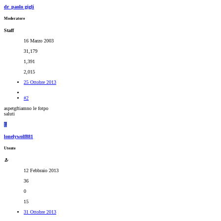
dr_paolo gigli
Moderatore
Staff
16 Marzo 2003
31,179
1,391
2,015
25 Ottobre 2013
#2
aspetgftiamno le fotpo
saluti
L
lonelywolf881
Utente
12 Febbraio 2013
36
0
15
31 Ottobre 2013