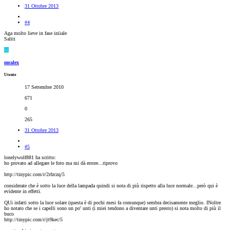
31 Ottobre 2013
#4
Aga molto lieve in fase iniiale
Saliti
M
mralex
Utente
17 Settembre 2010
671
0
265
31 Ottobre 2013
#5
lonelywolf881 ha scritto:
ho provato ad allegare le foto ma mi dà errore...riprovo
http://tinypic.com/r/2rfzczq/5
considerate che è sotto la luce della lampada quindi si nota di più rispetto alla luce normale...però qui è
evidente in effetti.
QUi infatti sotto la luce solare (questa è di pochi mesi fa comunque) sembra decisamente meglio. INoltre
ho notato che se i capelli sono un po' unti (i miei tendono a diventare unti presto) si nota molto di più il
buco
http://tinypic.com/r/jt9kec/5