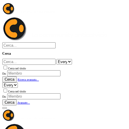
Cerca
Cerca nel titolo
Da:
Cerca
Ricerca avanzata...
Cerca nel titolo
Da:
Cerca
Avanzate...