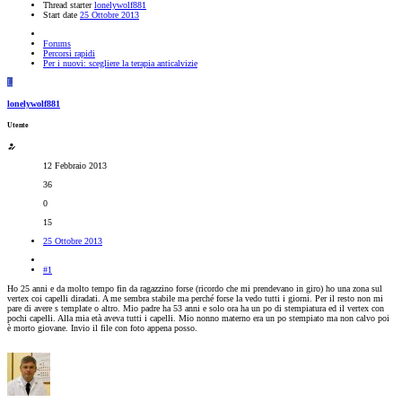
Thread starter
lonelywolf881
Start date
25 Ottobre 2013
Forums
Percorsi rapidi
Per i nuovi: scegliere la terapia anticalvizie
L
lonelywolf881
Utente
12 Febbraio 2013
36
0
15
25 Ottobre 2013
#1
Ho 25 anni e da molto tempo fin da ragazzino forse (ricordo che mi prendevano in giro) ho una zona sul
vertex coi capelli diradati. A me sembra stabile ma perché forse la vedo tutti i giorni. Per il resto non mi
pare di avere s template o altro. Mio padre ha 53 anni e solo ora ha un po di stempiatura ed il vertex con
pochi capelli. Alla mia età aveva tutti i capelli. Mio nonno materno era un po stempiato ma non calvo poi
è morto giovane. Invio il file con foto appena posso.