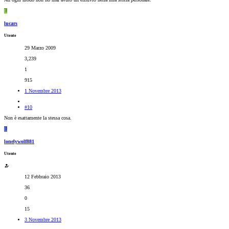
L
lucars
Utente
29 Marzo 2009
3,239
1
915
1 Novembre 2013
#10
Non è esattamente la stessa cosa.
L
lonelywolf881
Utente
12 Febbraio 2013
36
0
15
3 Novembre 2013