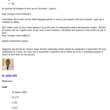
#3
ho provato ad allegare le foto ma mi dà errore...riprovo
http://tinypic.com/r/2rfzczq/5
considerate che è sotto la luce della lampada quindi si nota di più rispetto alla luce normale...però qui è
evidente in effetti.
QUi infatti sotto la luce solare (questa è di pochi mesi fa comunque) sembra decisamente meglio. INoltre
ho notato che se i capelli sono un po' unti (i miei tendono a diventare unti presto) si nota molto di più il
buco
http://tinypic.com/r/jt9kec/5
aspetto chiarimento presto...
Aggiorno per dovere di cronaca: dopo essermi informato molto online ho acquistato il minoxidil 5% una
confezione di 3 mesi, ho visto che il minoxidil è specifico per il vertex ed io ho il problema proprio lì.
Spero di aver fatto la cosa giusta.
dr_paolo gigli
Moderatore
Staff
16 Marzo 2003
31,179
1,391
2,015