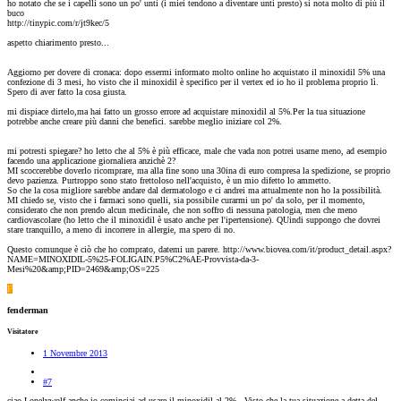
ho notato che se i capelli sono un po' unti (i miei tendono a diventare unti presto) si nota molto di più il
buco
http://tinypic.com/r/jt9kec/5
aspetto chiarimento presto...
Aggiorno per dovere di cronaca: dopo essermi informato molto online ho acquistato il minoxidil 5% una
confezione di 3 mesi, ho visto che il minoxidil è specifico per il vertex ed io ho il problema proprio lì.
Spero di aver fatto la cosa giusta.
mi dispiace dirtelo,ma hai fatto un grosso errore ad acquistare minoxidil al 5%.Per la tua situazione
potrebbe anche creare più danni che benefici. sarebbe meglio iniziare col 2%.
mi potresti spiegare? ho letto che al 5% è più efficace, male che vada non potrei usarne meno, ad esempio
facendo una applicazione giornaliera anzichè 2?
MI scoccerebbe doverlo ricomprare, ma alla fine sono una 30ina di euro compresa la spedizione, se proprio
devo pazienza. Purtroppo sono stato frettoloso nell'acquisto, è un mio difetto lo ammetto.
So che la cosa migliore sarebbe andare dal dermatologo e ci andrei ma attualmente non ho la possibilità.
MI chiedo se, visto che i farmaci sono quelli, sia possibile curarmi un po' da solo, per il momento,
considerato che non prendo alcun medicinale, che non soffro di nessuna patologia, men che meno
cardiovascolare (ho letto che il minoxidil è usato anche per l'ipertensione). QUindi suppongo che dovrei
stare tranquillo, a meno di incorrere in allergie, ma spero di no.
Questo comunque è ciò che ho comprato, datemi un parere. http://www.biovea.com/it/product_detail.aspx?
NAME=MINOXIDIL-5%25-FOLIGAIN.P5%C2%AE-Provvista-da-3-
Mesi%20&amp;PID=2469&amp;OS=225
F
fenderman
Visitatore
1 Novembre 2013
#7
ciao Lonelywolf,anche io cominciai ad usare il minoxidil al 2% . Visto che la tua situazione a detta del