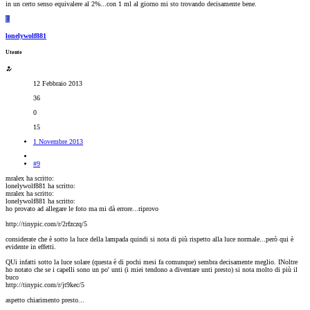
in un certo senso equivalere al 2%...con 1 ml al giorno mi sto trovando decisamente bene.
L
lonelywolf881
Utente
12 Febbraio 2013
36
0
15
1 Novembre 2013
#9
mralex ha scritto:
lonelywolf881 ha scritto:
mralex ha scritto:
lonelywolf881 ha scritto:
ho provato ad allegare le foto ma mi dà errore...riprovo
http://tinypic.com/r/2rfzczq/5
considerate che è sotto la luce della lampada quindi si nota di più rispetto alla luce normale...però qui è
evidente in effetti.
QUi infatti sotto la luce solare (questa è di pochi mesi fa comunque) sembra decisamente meglio. INoltre
ho notato che se i capelli sono un po' unti (i miei tendono a diventare unti presto) si nota molto di più il
buco
http://tinypic.com/r/jt9kec/5
aspetto chiarimento presto...