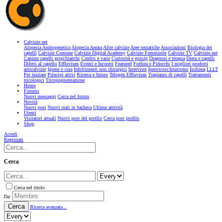
Calvizie.net
Alopecia Androgenetica
Alopecia Areata
Altre calvizie
Aree tematiche
Associazioni
Biologia dei
capelli
Calvizie Comune
Calvizie Digital Academy
Calvizie Femminile
Calvizie TV
Calvizie.net
Canizie capelli grigi/bianchi
Credits e varie
Curiosità e gossip
Diagnosi e terapia
Dieta e capelli
Difetti al capello
Effluvium
Eventi e Incontri
Featured
Forfora e Pidocchi
I migliori prodotti
anticalvizie
Igiene e cura
Infoltimenti non chirurgici
Interviste
Ipertricosi/Irsutismo
Isolinea
LLLT
Per iniziare
Principi attivi
Ricerca e futuro
Telogen Effluvium
Trapianto di capelli
Trattamenti
tricologici
Tricopigmentazione
Home
Forums
Nuovi messaggi
Cerca nel forum
Novità
Nuovi post
Nuovi stati in bacheca
Ultime attività
Utenti
Visitatori attuali
Nuovi post del profilo
Cerca post profilo
Shop
Accedi
Registrati
Cerca
Cerca nel titolo
Da:
Cerca
Ricerca avanzata...