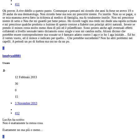
#11
Ok prover. A rive ddello a questo punto. Comunque a pensarci mi ricordo che anni fa forse ne avevo 19 o
20 andai da una dermatologa. Non ricordo bene ma non mi prescritte niente. Fu inutile. Non so se pagai, o
se mia mamma aveva fatto la richiesta al medico di famiglia, ma fu totalmente inutile. Non mi prescrisse
niente di serio e Nea che mi guardò per bene penso. Ho ricordi vaghi ma credo mi diede una rapida occhiata
e mi prescrisse qualche prodotto o lozione di queste costose a fialette con principi attivi naturali. Invece se
prendo il minox costa molto meno dura di più ed è piùeefficace. Sono pronto anche agli eventuali effetti
collaterali a livello sessuale tanto diciamolo sono single e non mi cambia nulla. Alcuni dicono che
potrebbe essere controproducente ma scusate se è farmaco adatto contro l aga e io ho l aga iniziale... Ed ho
il vertex vuoto, ed il minox e indicato per quello... Che potrebbe succedermi? Non ho altri problemi nei
capelli. A periodi un po di forfora ma ora no da un po.
L
lonelywolf881
Utente
12 Febbraio 2013
36
0
15
3 Novembre 2013
#12
LucArs ha scritto:
Non è esattamente la stessa cosa.
Esattament no ma più o meno...
L