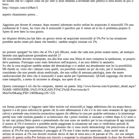
ho notato che se i capelli sono un po' unti (i miei tendono a diventare unti presto) si nota molto di più il
buco
http://tinypic.com/r/jt9kec/5
aspetto chiarimento presto...
Aggiorno per dovere di cronaca: dopo essermi informato molto online ho acquistato il minoxidil 5% una
confezione di 3 mesi, ho visto che il minoxidil è specifico per il vertex ed io ho il problema proprio lì.
Spero di aver fatto la cosa giusta.
mi dispiace dirtelo,ma hai fatto un grosso errore ad acquistare minoxidil al 5%.Per la tua situazione
potrebbe anche creare più danni che benefici. sarebbe meglio iniziare col 2%.
mi potresti spiegare? ho letto che al 5% è più efficace, male che vada non potrei usarne meno, ad esempio
facendo una applicazione giornaliera anzichè 2?
MI scoccerebbe doverlo ricomprare, ma alla fine sono una 30ina di euro compresa la spedizione, se proprio
devo pazienza. Purtroppo sono stato frettoloso nell'acquisto, è un mio difetto lo ammetto.
So che la cosa migliore sarebbe andare dal dermatologo e ci andrei ma attualmente non ho la possibilità.
MI chiedo se, visto che i farmaci sono quelli, sia possibile curarmi un po' da solo, per il momento,
considerato che non prendo alcun medicinale, che non soffro di nessuna patologia, men che meno
cardiovascolare (ho letto che il minoxidil è usato anche per l'ipertensione). QUindi suppongo che dovrei
stare tranquillo, a meno di incorrere in allergie, ma spero di no.
Questo comunque è ciò che ho comprato, datemi un parere. http://www.biovea.com/it/product_detail.aspx?
NAME=MINOXIDIL-5%25-FOLIGAIN.P5%C2%AE-Provvista-da-3-
Mesi%20&amp;PID=2469&amp;OS=225
sui forum purtroppo si leggono tante false notizie sul minoxidil,si legge addirittura che sia acqua fresca
(questo è a dir poco ridicolo).In genere chi fa certe affermazioni è chi o è in uno stato avanzato di aga (quasi
calvo) e pretende una ricrescita miracolosa oppure chi effettua la cura per qualche settimana e la interrompe
perchè non vede risultati,quando si sa benissimo che i primi risultati si iniziano a vedere dopo 6-12 mesi e
in rari casi prima.Detto questo e premettendo che non sono un medico per la tua situazione di aga iniziale
il minox al 5% è eccessivo e potrebbe anche peggiorare la situazione nel caso si verifichino periodi di
effluvio prolingati oppure irritazioni.Tieni presente che ci sono molti dermatololgi che prescrivono al max
minox al 3%.Per mia esperienza il passaggio al 5% non è stato molto azzeccato...dopo molti anni di
utlizzo di minox al 2% con discreti risultati decisi di fare di testa mia e di passare al 5%...mi son sempre
pentito di questa scelta.Per fortuna son riuscito a ecuperare la situazione dimezzando la dose che dovrebbe