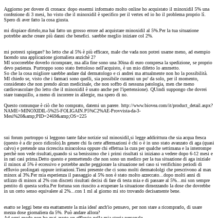
Aggiorno per dovere di cronaca: dopo essermi informato molto online ho acquistato il minoxidil 5% una
confezione di 3 mesi, ho visto che il minoxidil è specifico per il vertex ed io ho il problema proprio lì.
Spero di aver fatto la cosa giusta.
mi dispiace dirtelo,ma hai fatto un grosso errore ad acquistare minoxidil al 5%.Per la tua situazione
potrebbe anche creare più danni che benefici. sarebbe meglio iniziare col 2%.
mi potresti spiegare? ho letto che al 5% è più efficace, male che vada non potrei usarne meno, ad esempio
facendo una applicazione giornaliera anzichè 2?
MI scoccerebbe doverlo ricomprare, ma alla fine sono una 30ina di euro compresa la spedizione, se proprio
devo pazienza. Purtroppo sono stato frettoloso nell'acquisto, è un mio difetto lo ammetto.
So che la cosa migliore sarebbe andare dal dermatologo e ci andrei ma attualmente non ho la possibilità.
MI chiedo se, visto che i farmaci sono quelli, sia possibile curarmi un po' da solo, per il momento,
considerato che non prendo alcun medicinale, che non soffro di nessuna patologia, men che meno
cardiovascolare (ho letto che il minoxidil è usato anche per l'ipertensione). QUindi suppongo che dovrei
stare tranquillo, a meno di incorrere in allergie, ma spero di no.
Questo comunque è ciò che ho comprato, datemi un parere. http://www.biovea.com/it/product_detail.aspx?
NAME=MINOXIDIL-5%25-FOLIGAIN.P5%C2%AE-Provvista-da-3-
Mesi%20&amp;PID=2469&amp;OS=225
sui forum purtroppo si leggono tante false notizie sul minoxidil,si legge addirittura che sia acqua fresca
(questo è a dir poco ridicolo).In genere chi fa certe affermazioni è chi o è in uno stato avanzato di aga (quasi
calvo) e pretende una ricrescita miracolosa oppure chi effettua la cura per qualche settimana e la interrompe
perchè non vede risultati,quando si sa benissimo che i primi risultati si iniziano a vedere dopo 6-12 mesi e
in rari casi prima.Detto questo e premettendo che non sono un medico per la tua situazione di aga iniziale
il minox al 5% è eccessivo e potrebbe anche peggiorare la situazione nel caso si verifichino periodi di
effluvio prolingati oppure irritazioni.Tieni presente che ci sono molti dermatololgi che prescrivono al max
minox al 3%.Per mia esperienza il passaggio al 5% non è stato molto azzeccato...dopo molti anni di
utlizzo di minox al 2% con discreti risultati decisi di fare di testa mia e di passare al 5%...mi son sempre
pentito di questa scelta.Per fortuna son riuscito a ecuperare la situazione dimezzando la dose che dovrebbe
in un certo senso equivalere al 2%...con 1 ml al giorno mi sto trovando decisamente bene.
esatto se leggi bene era esattamente la mia idea! anch'io pensavo, per non stare a ricomprarlo, di usare
mezza dose giornaliera da 5%. Può andare allora?
Ad ogni modo non ho mai avuto un effluvio nella mia storia personale.