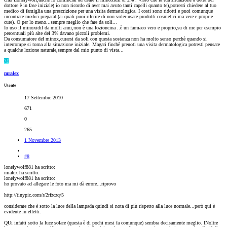
dottore è in fase iniziale( io non ricordo di aver mai avuto tanti capelli quanto te),potresti chiedere al tuo
medico di famiglia una prescrizione per una visita dermatologica. I costi sono ridotti e puoi comunque
incontrare medici preparati(ai quali puoi riferire di non voler usare prodotti cosmetici ma vere e proprie
cure). O per lo meno...sempre meglio che fare da soli...
Io uso il minoxidil da molti anni,non è una lozioncina ..è un farmaco vero e proprio,su di me per esempio
percentuali più alte del 3% davano piccoli problemi.
Da consumatore del minox,curarsi da soli con questa sostanza non ha molto senso perchè quando si
interrompe si torna alla situazione iniziale. Magari finchè prenoti una visita dermatologica potresti pensare
a qualche lozione naturale,sempre dal mio punto di vista...
M
mralex
Utente
17 Settembre 2010
671
0
265
1 Novembre 2013
#8
lonelywolf881 ha scritto:
mralex ha scritto:
lonelywolf881 ha scritto:
ho provato ad allegare le foto ma mi dà errore...riprovo
http://tinypic.com/r/2rfzczq/5
considerate che è sotto la luce della lampada quindi si nota di più rispetto alla luce normale...però qui è
evidente in effetti.
QUi infatti sotto la luce solare (questa è di pochi mesi fa comunque) sembra decisamente meglio. INoltre