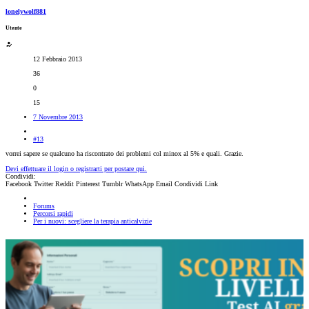
lonelywolf881
Utente
12 Febbraio 2013
36
0
15
7 Novembre 2013
#13
vorrei sapere se qualcuno ha riscontrato dei problemi col minox al 5% e quali. Grazie.
Devi effettuare il login o registrarti per postare qui.
Condividi:
Facebook
Twitter
Reddit
Pinterest
Tumblr
WhatsApp
Email
Condividi
Link
Forums
Percorsi rapidi
Per i nuovi: scegliere la terapia anticalvizie