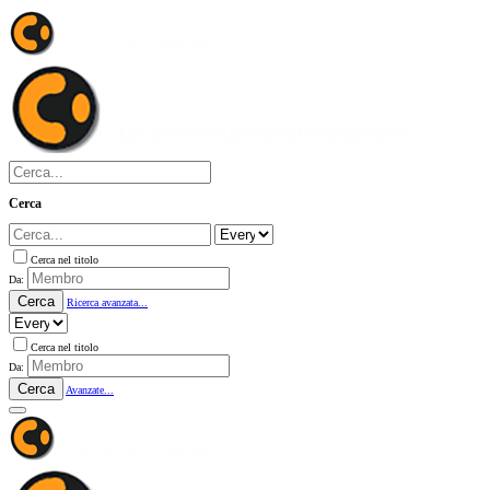
Cerca
Cerca nel titolo
Da:
Cerca
Ricerca avanzata...
Cerca nel titolo
Da:
Cerca
Avanzate...