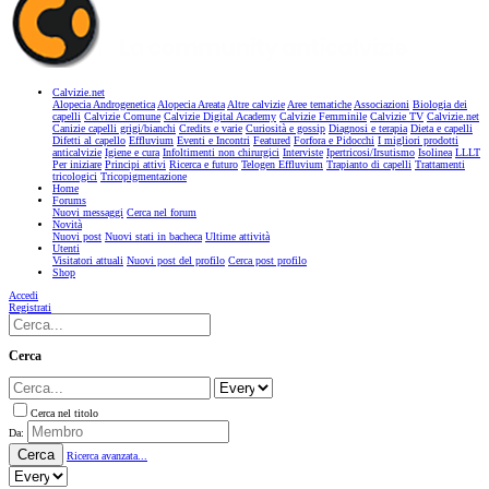
Calvizie.net
Alopecia Androgenetica
Alopecia Areata
Altre calvizie
Aree tematiche
Associazioni
Biologia dei
capelli
Calvizie Comune
Calvizie Digital Academy
Calvizie Femminile
Calvizie TV
Calvizie.net
Canizie capelli grigi/bianchi
Credits e varie
Curiosità e gossip
Diagnosi e terapia
Dieta e capelli
Difetti al capello
Effluvium
Eventi e Incontri
Featured
Forfora e Pidocchi
I migliori prodotti
anticalvizie
Igiene e cura
Infoltimenti non chirurgici
Interviste
Ipertricosi/Irsutismo
Isolinea
LLLT
Per iniziare
Principi attivi
Ricerca e futuro
Telogen Effluvium
Trapianto di capelli
Trattamenti
tricologici
Tricopigmentazione
Home
Forums
Nuovi messaggi
Cerca nel forum
Novità
Nuovi post
Nuovi stati in bacheca
Ultime attività
Utenti
Visitatori attuali
Nuovi post del profilo
Cerca post profilo
Shop
Accedi
Registrati
Cerca
Cerca nel titolo
Da:
Cerca
Ricerca avanzata...