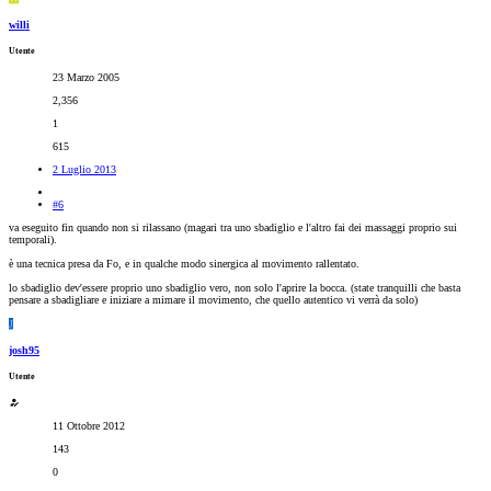
willi
Utente
23 Marzo 2005
2,356
1
615
2 Luglio 2013
#6
va eseguito fin quando non si rilassano (magari tra uno sbadiglio e l'altro fai dei massaggi proprio sui
temporali).
è una tecnica presa da Fo, e in qualche modo sinergica al movimento rallentato.
lo sbadiglio dev'essere proprio uno sbadiglio vero, non solo l'aprire la bocca. (state tranquilli che basta
pensare a sbadigliare e iniziare a mimare il movimento, che quello autentico vi verrà da solo)
J
josh95
Utente
11 Ottobre 2012
143
0