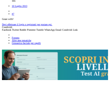
165
10 Luglio 2013
#7
Graze willi!
Devi effettuare il login o registrarti per postare qui.
Condividi:
Facebook
Twitter
Reddit
Pinterest
Tumblr
WhatsApp
Email
Condividi
Link
Forums
Altre aree tematiche
Ginnastica facciale per capelli