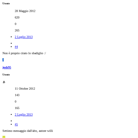
Utente
28 Maggio 2012
620
0
265
2 Luglio 2013
#4
Non è proprio citato lo sbadiglio :/
J
josh95
Utente
11 Ottobre 2012
143
0
165
2 Luglio 2013
#5
Settimo messaggio dall'alto, autore willi
W