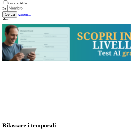
Cerca nel titolo
Da:
Cerca
Avanzate...
Menu
Rilassare i temporali