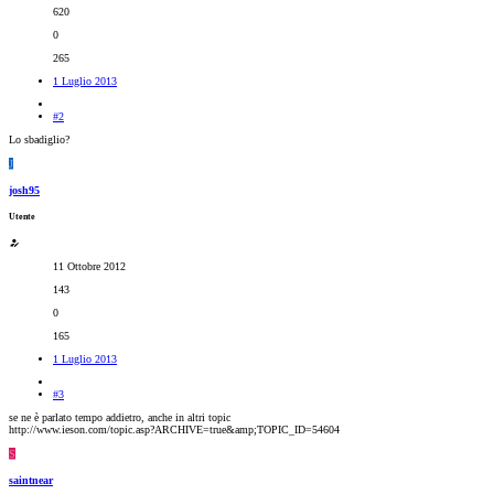
620
0
265
1 Luglio 2013
#2
Lo sbadiglio?
J
josh95
Utente
11 Ottobre 2012
143
0
165
1 Luglio 2013
#3
se ne è parlato tempo addietro, anche in altri topic
http://www.ieson.com/topic.asp?ARCHIVE=true&amp;TOPIC_ID=54604
S
saintnear