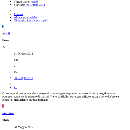
Thread starter
josh95
Start date
30 Giugno 2013
Forums
Altre aree tematiche
Ginnastica facciale per capelli
J
josh95
Utente
11 Ottobre 2012
143
0
165
30 Giugno 2013
#1
Ci sono modi per evitare che i temporali si contraggono quando per cause di forza maggiore non si
possono mantenere le posture di serri pili? e lo sbadiglio, per essere efficace, quante volte dev'essere
eseguito, mediamente, in una giornata?
S
saintnear
Utente
28 Maggio 2012