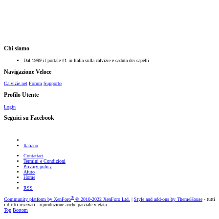
Chi siamo
Dal 1999 il portale #1 in Italia sulla calvizie e caduta dei capelli
Navigazione Veloce
Calvizie.net
Forum
Supporto
Profilo Utente
Login
Seguici su Facebook
Italiano
Contattaci
Termini e Condizioni
Privacy policy
Aiuto
Home
RSS
®
Community platform by XenForo
© 2010-2022 XenForo Ltd.
|
Style and add-ons by ThemeHouse
- tutti
i diritti riservati - riproduzione anche parziale vietata
Top
Bottom