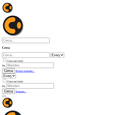
Cerca
Cerca nel titolo
Da:
Cerca
Ricerca avanzata...
Cerca nel titolo
Da:
Cerca
Avanzate...