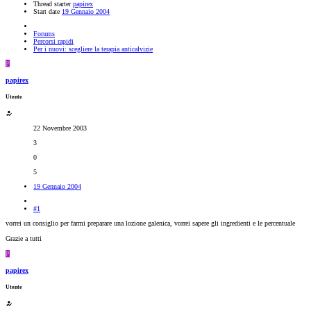
Thread starter
papirex
Start date
19 Gennaio 2004
Forums
Percorsi rapidi
Per i nuovi: scegliere la terapia anticalvizie
P
papirex
Utente
22 Novembre 2003
3
0
5
19 Gennaio 2004
#1
vorrei un consiglio per farmi preparare una lozione galenica, vorrei sapere gli ingredienti e le percentuale
Grazie a tutti
P
papirex
Utente