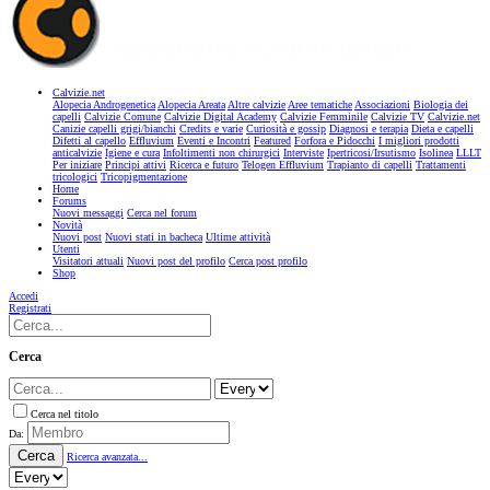
Calvizie.net
Alopecia Androgenetica
Alopecia Areata
Altre calvizie
Aree tematiche
Associazioni
Biologia dei
capelli
Calvizie Comune
Calvizie Digital Academy
Calvizie Femminile
Calvizie TV
Calvizie.net
Canizie capelli grigi/bianchi
Credits e varie
Curiosità e gossip
Diagnosi e terapia
Dieta e capelli
Difetti al capello
Effluvium
Eventi e Incontri
Featured
Forfora e Pidocchi
I migliori prodotti
anticalvizie
Igiene e cura
Infoltimenti non chirurgici
Interviste
Ipertricosi/Irsutismo
Isolinea
LLLT
Per iniziare
Principi attivi
Ricerca e futuro
Telogen Effluvium
Trapianto di capelli
Trattamenti
tricologici
Tricopigmentazione
Home
Forums
Nuovi messaggi
Cerca nel forum
Novità
Nuovi post
Nuovi stati in bacheca
Ultime attività
Utenti
Visitatori attuali
Nuovi post del profilo
Cerca post profilo
Shop
Accedi
Registrati
Cerca
Cerca nel titolo
Da:
Cerca
Ricerca avanzata...