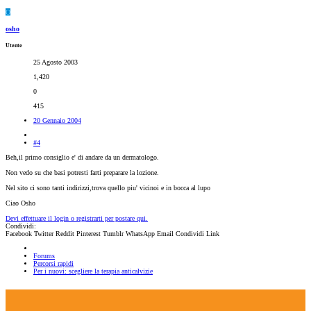
O
osho
Utente
25 Agosto 2003
1,420
0
415
20 Gennaio 2004
#4
Beh,il primo consiglio e' di andare da un dermatologo.
Non vedo su che basi potresti farti preparare la lozione.
Nel sito ci sono tanti indirizzi,trova quello piu' vicinoi e in bocca al lupo
Ciao Osho
Devi effettuare il login o registrarti per postare qui.
Condividi:
Facebook
Twitter
Reddit
Pinterest
Tumblr
WhatsApp
Email
Condividi
Link
Forums
Percorsi rapidi
Per i nuovi: scegliere la terapia anticalvizie