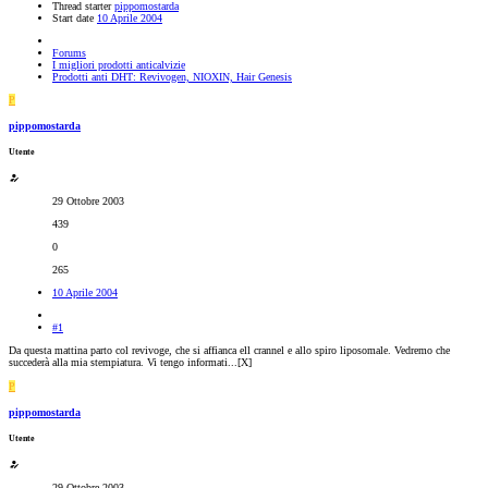
Thread starter
pippomostarda
Start date
10 Aprile 2004
Forums
I migliori prodotti anticalvizie
Prodotti anti DHT: Revivogen, NIOXIN, Hair Genesis
P
pippomostarda
Utente
29 Ottobre 2003
439
0
265
10 Aprile 2004
#1
Da questa mattina parto col revivoge, che si affianca ell crannel e allo spiro liposomale. Vedremo che
succederà alla mia stempiatura. Vi tengo informati...[X]
P
pippomostarda
Utente
29 Ottobre 2003