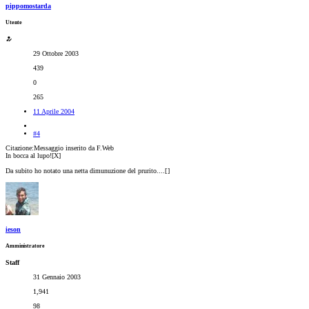
pippomostarda
Utente
29 Ottobre 2003
439
0
265
11 Aprile 2004
#4
Citazione:Messaggio inserito da F.Web
In bocca al lupo![X]
Da subito ho notato una netta dimunuzione del prurito....[
]
ieson
Amministratore
Staff
31 Gennaio 2003
1,941
98