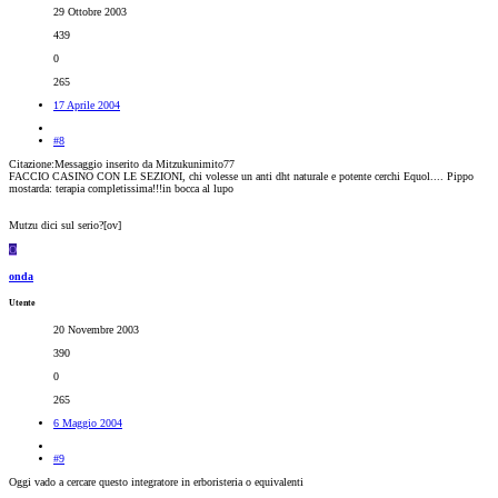
29 Ottobre 2003
439
0
265
17 Aprile 2004
#8
Citazione:Messaggio inserito da Mitzukunimito77
FACCIO CASINO CON LE SEZIONI, chi volesse un anti dht naturale e potente cerchi Equol.... Pippo
mostarda: terapia completissima!!!in bocca al lupo
Mutzu dici sul serio?[ov]
O
onda
Utente
20 Novembre 2003
390
0
265
6 Maggio 2004
#9
Oggi vado a cercare questo integratore in erboristeria o equivalenti