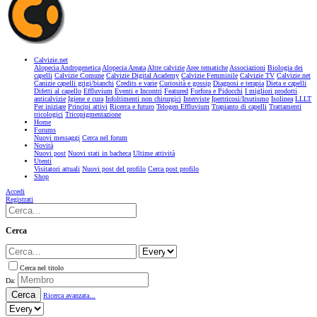
Calvizie.net
Alopecia Androgenetica
Alopecia Areata
Altre calvizie
Aree tematiche
Associazioni
Biologia dei
capelli
Calvizie Comune
Calvizie Digital Academy
Calvizie Femminile
Calvizie TV
Calvizie.net
Canizie capelli grigi/bianchi
Credits e varie
Curiosità e gossip
Diagnosi e terapia
Dieta e capelli
Difetti al capello
Effluvium
Eventi e Incontri
Featured
Forfora e Pidocchi
I migliori prodotti
anticalvizie
Igiene e cura
Infoltimenti non chirurgici
Interviste
Ipertricosi/Irsutismo
Isolinea
LLLT
Per iniziare
Principi attivi
Ricerca e futuro
Telogen Effluvium
Trapianto di capelli
Trattamenti
tricologici
Tricopigmentazione
Home
Forums
Nuovi messaggi
Cerca nel forum
Novità
Nuovi post
Nuovi stati in bacheca
Ultime attività
Utenti
Visitatori attuali
Nuovi post del profilo
Cerca post profilo
Shop
Accedi
Registrati
Cerca
Cerca nel titolo
Da:
Cerca
Ricerca avanzata...