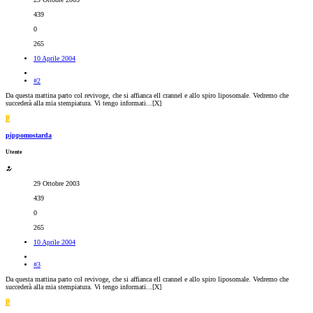
439
0
265
10 Aprile 2004
#2
Da questa mattina parto col revivoge, che si affianca ell crannel e allo spiro liposomale. Vedremo che
succederà alla mia stempiatura. Vi tengo informati...[X]
P
pippomostarda
Utente
29 Ottobre 2003
439
0
265
10 Aprile 2004
#3
Da questa mattina parto col revivoge, che si affianca ell crannel e allo spiro liposomale. Vedremo che
succederà alla mia stempiatura. Vi tengo informati...[X]
P