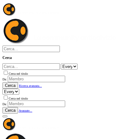
Cerca
Cerca nel titolo
Da:
Cerca
Ricerca avanzata...
Cerca nel titolo
Da:
Cerca
Avanzate...