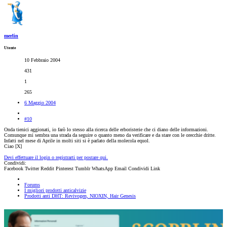
merlin
Utente
10 Febbraio 2004
431
1
265
6 Maggio 2004
#10
Onda tienici aggionati, io farò lo stesso alla ricerca delle erboristerie che ci diano delle informazioni.
Comunque mi sembra una strada da seguire o quanto meno da verificare e da stare con le orecchie dritte.
Infatti nel mese di Aprile in molti siti si è parlato della molecola equol.
Ciao [X]
Devi effettuare il login o registrarti per postare qui.
Condividi:
Facebook
Twitter
Reddit
Pinterest
Tumblr
WhatsApp
Email
Condividi
Link
Forums
I migliori prodotti anticalvizie
Prodotti anti DHT: Revivogen, NIOXIN, Hair Genesis