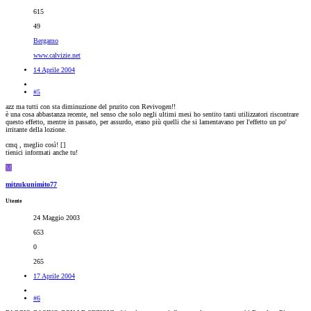
615
49
Bergamo
www.calvizie.net
14 Aprile 2004
#5
azz ma tutti con sta diminuzione del prurito con Revivogen!!
è una cosa abbastanza recente, nel senso che solo negli ultimi mesi ho sentito tanti utilizzatori riscontrare
questo effetto, mentre in passato, per assurdo, erano più quelli che si lamentavano per l'effetto un po'
irritante della lozione.
cmq , meglio così! [
]
tienici informati anche tu!
M
mitzukunimito77
Utente
24 Maggio 2003
653
0
265
17 Aprile 2004
#6