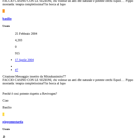
FACCIO CASINO CON LE SEZIONI, chi volesse un anti dht naturale e potente cerchi Equol.... Pippo
mostarda: terapia completissima!!!in bocca al lupo
B
basilio
Utente
25 Febbraio 2004
4,203
0
915
17 Aprile 2004
#7
Citazione:Messaggio inserito da Mitzukunimito77
FACCIO CASINO CON LE SEZIONI, chi volesse un anti dht naturale e potente cerchi Equol.... Pippo
mostarda: terapia completissima!!!in bocca al lupo
Perchè è cosi potente rispetto a Revivogen?
Ciao
Basilio
P
pippomostarda
Utente