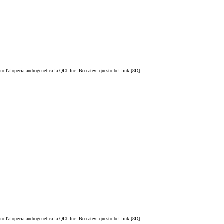
tro l'alopecia androgenetica la QLT Inc. Beccatevi questo bel link [8D]
tro l'alopecia androgenetica la QLT Inc. Beccatevi questo bel link [8D]