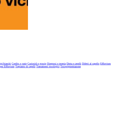
igi/bianchi
Credits e varie
Curiosità e gossip
Diagnosi e terapia
Dieta e capelli
Difetti al capello
Effluvium
gen Effluvium
Trapianto di capelli
Trattamenti tricologici
Tricopigmentazione