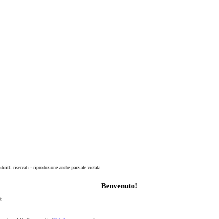
 diritti riservati - riproduzione anche parziale vietata
Benvenuto!
i: