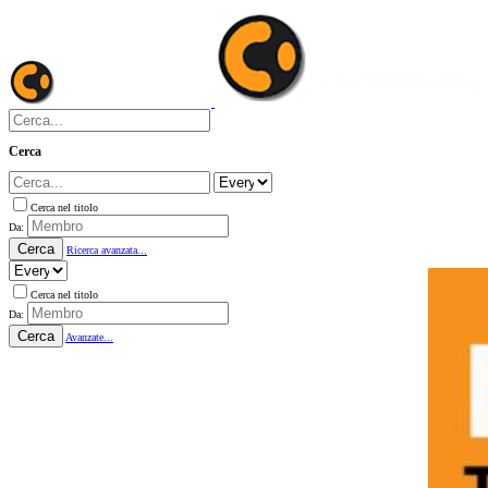
Cerca
Cerca nel titolo
Da:
Cerca
Ricerca avanzata...
Cerca nel titolo
Da:
Cerca
Avanzate...