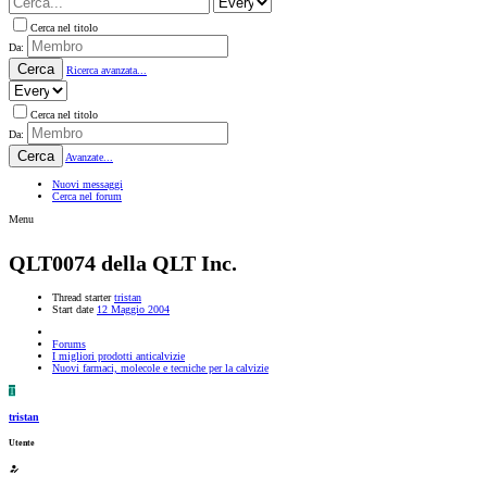
Cerca nel titolo
Da:
Cerca
Ricerca avanzata...
Cerca nel titolo
Da:
Cerca
Avanzate...
Nuovi messaggi
Cerca nel forum
Menu
QLT0074 della QLT Inc.
Thread starter
tristan
Start date
12 Maggio 2004
Forums
I migliori prodotti anticalvizie
Nuovi farmaci, molecole e tecniche per la calvizie
T
tristan
Utente