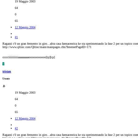
19 Maggio 2003
64
0
65
12 Maggio 2004
#1
Ragazzi c'è un gran fermento in giro...altra casa farmaceutica ke sta sperimentando la fase 2 per un topico con
http://www.qltinc.com/Qltinc/main/mainpages.cfm?InternetPageID=171
ccccciiiiiiiiiiaaaaaaaaaooooooooooo[tp][cp]
T
tristan
Utente
19 Maggio 2003
64
0
65
12 Maggio 2004
#2
Ragazzi c'è un gran fermento in giro...altra casa farmaceutica ke sta sperimentando la fase 2 per un topico con