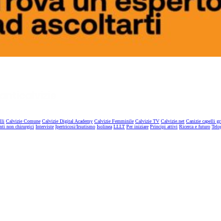
lli
Calvizie Comune
Calvizie Digital Academy
Calvizie Femminile
Calvizie TV
Calvizie.net
Canizie capelli gr
nti non chirurgici
Interviste
Ipertricosi/Irsutismo
Isolinea
LLLT
Per iniziare
Principi attivi
Ricerca e futuro
Telo