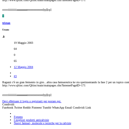
http://www.qltinc.com/Qltinc/main/mainpages.cfm?InternetPageID=171
ccccciiiiiiiiiiaaaaaaaaaooooooooooo[tp][cp]
T
tristan
Utente
19 Maggio 2003
64
0
65
12 Maggio 2004
#3
Ragazzi c'è un gran fermento in giro...altra casa farmaceutica ke sta sperimentando la fase 2 per un topico con
http://www.qltinc.com/Qltinc/main/mainpages.cfm?InternetPageID=171
ccccciiiiiiiiiiaaaaaaaaaooooooooooo[tp][cp]
Devi effettuare il login o registrarti per postare qui.
Condividi:
Facebook
Twitter
Reddit
Pinterest
Tumblr
WhatsApp
Email
Condividi
Link
Forums
I migliori prodotti anticalvizie
Nuovi farmaci, molecole e tecniche per la calvizie