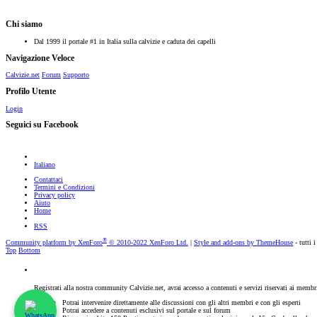
Chi siamo
Dal 1999 il portale #1 in Italia sulla calvizie e caduta dei capelli
Navigazione Veloce
Calvizie.net
Forum
Supporto
Profilo Utente
Login
Seguici su Facebook
Italiano
Contattaci
Termini e Condizioni
Privacy policy
Aiuto
Home
RSS
®
Community platform by XenForo
© 2010-2022 XenForo Ltd.
|
Style and add-ons by ThemeHouse
- tutti i
Top
Bottom
Registrati alla nostra community Calvizie.net, avrai accesso a contenuti e servizi riservati ai membr
Potrai intervenire direttamente alle discussioni con gli altri membri e con gli esperti
Potrai accedere a contenuti esclusivi sul portale e sul forum