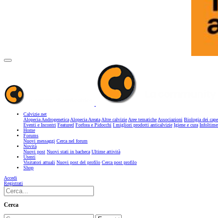
Calvizie.net
Alopecia Androgenetica
Alopecia Areata
Altre calvizie
Aree tematiche
Associazioni
Biologia dei cape
Eventi e Incontri
Featured
Forfora e Pidocchi
I migliori prodotti anticalvizie
Igiene e cura
Infoltime
Home
Forums
Nuovi messaggi
Cerca nel forum
Novità
Nuovi post
Nuovi stati in bacheca
Ultime attività
Utenti
Visitatori attuali
Nuovi post del profilo
Cerca post profilo
Shop
Accedi
Registrati
Cerca