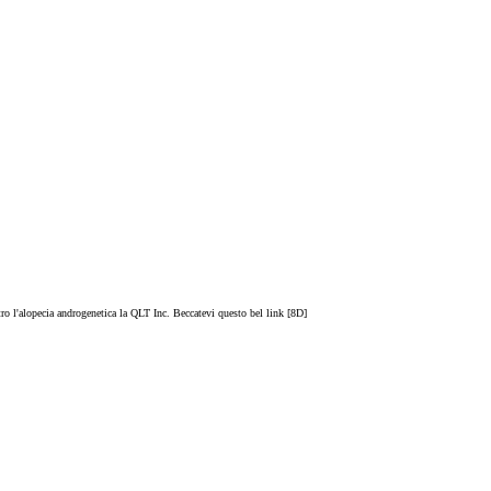
tro l'alopecia androgenetica la QLT Inc. Beccatevi questo bel link [8D]