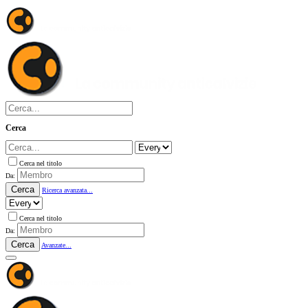
Cerca
Cerca nel titolo
Da:
Cerca
Ricerca avanzata...
Cerca nel titolo
Da:
Cerca
Avanzate...