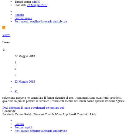
Thread starter
will75
Start date
22 Maggio 2013
Forums
Percorsi rapidi
Per i nuovi: scegliere la terapia anticalvizie
W
will75
Utente
22 Maggio 2013
1
0
5
22 Maggio 2013
#1
salve sono nuovo e ho consultato il forum riguardo al prp. i commenti sono quasi tutti vecchiotti.
qualcuno in più ha provato di recente? i consulenti medici del forum hanno qualche evidenza? grazie
Devi effettuare il login o registrarti per postare qui.
Condividi:
Facebook
Twitter
Reddit
Pinterest
Tumblr
WhatsApp
Email
Condividi
Link
Forums
Percorsi rapidi
Per i nuovi: scegliere la terapia anticalvizie