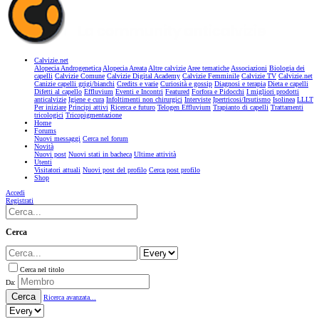
Calvizie.net
Alopecia Androgenetica
Alopecia Areata
Altre calvizie
Aree tematiche
Associazioni
Biologia dei
capelli
Calvizie Comune
Calvizie Digital Academy
Calvizie Femminile
Calvizie TV
Calvizie.net
Canizie capelli grigi/bianchi
Credits e varie
Curiosità e gossip
Diagnosi e terapia
Dieta e capelli
Difetti al capello
Effluvium
Eventi e Incontri
Featured
Forfora e Pidocchi
I migliori prodotti
anticalvizie
Igiene e cura
Infoltimenti non chirurgici
Interviste
Ipertricosi/Irsutismo
Isolinea
LLLT
Per iniziare
Principi attivi
Ricerca e futuro
Telogen Effluvium
Trapianto di capelli
Trattamenti
tricologici
Tricopigmentazione
Home
Forums
Nuovi messaggi
Cerca nel forum
Novità
Nuovi post
Nuovi stati in bacheca
Ultime attività
Utenti
Visitatori attuali
Nuovi post del profilo
Cerca post profilo
Shop
Accedi
Registrati
Cerca
Cerca nel titolo
Da:
Cerca
Ricerca avanzata...