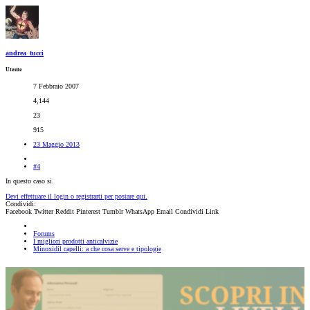
andrea_tucci
Utente
7 Febbraio 2007
4,144
23
915
23 Maggio 2013
#4
In questo caso si.
Devi effettuare il login o registrarti per postare qui.
Condividi:
Facebook
Twitter
Reddit
Pinterest
Tumblr
WhatsApp
Email
Condividi
Link
Forums
I migliori prodotti anticalvizie
Minoxidil capelli: a che cosa serve e tipologie