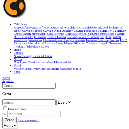
Calvizie.net
Alopecia Androgenetica
Alopecia Areata
Altre calvizie
Aree tematiche
Associazioni
Biologia dei
capelli
Calvizie Comune
Calvizie Digital Academy
Calvizie Femminile
Calvizie TV
Calvizie.net
Canizie capelli grigi/bianchi
Credits e varie
Curiosità e gossip
Diagnosi e terapia
Dieta e capelli
Difetti al capello
Effluvium
Eventi e Incontri
Featured
Forfora e Pidocchi
I migliori prodotti
anticalvizie
Igiene e cura
Infoltimenti non chirurgici
Interviste
Ipertricosi/Irsutismo
Isolinea
LLLT
Per iniziare
Principi attivi
Ricerca e futuro
Telogen Effluvium
Trapianto di capelli
Trattamenti
tricologici
Tricopigmentazione
Home
Forums
Nuovi messaggi
Cerca nel forum
Novità
Nuovi post
Nuovi stati in bacheca
Ultime attività
Utenti
Visitatori attuali
Nuovi post del profilo
Cerca post profilo
Shop
Accedi
Registrati
Cerca
Cerca nel titolo
Da:
Cerca
Ricerca avanzata...