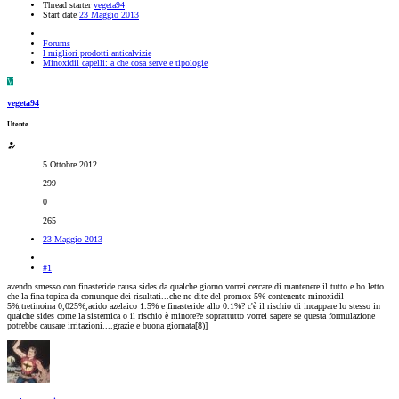
Thread starter
vegeta94
Start date
23 Maggio 2013
Forums
I migliori prodotti anticalvizie
Minoxidil capelli: a che cosa serve e tipologie
V
vegeta94
Utente
5 Ottobre 2012
299
0
265
23 Maggio 2013
#1
avendo smesso con finasteride causa sides da qualche giorno vorrei cercare di mantenere il tutto e ho letto
che la fina topica da comunque dei risultati...che ne dite del promox 5% contenente minoxidil
5%,tretinoina 0,025%,acido azelaico 1.5% e finasteride allo 0.1%? c'è il rischio di incappare lo stesso in
qualche sides come la sistemica o il rischio è minore?e soprattutto vorrei sapere se questa formulazione
potrebbe causare irritazioni....grazie e buona giornata[8)]