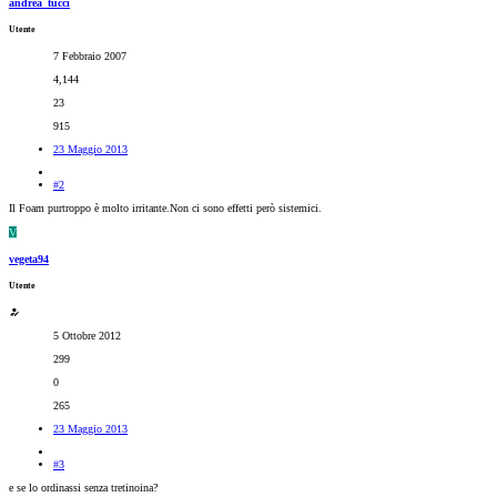
andrea_tucci
Utente
7 Febbraio 2007
4,144
23
915
23 Maggio 2013
#2
Il Foam purtroppo è molto irritante.Non ci sono effetti però sistemici.
V
vegeta94
Utente
5 Ottobre 2012
299
0
265
23 Maggio 2013
#3
e se lo ordinassi senza tretinoina?