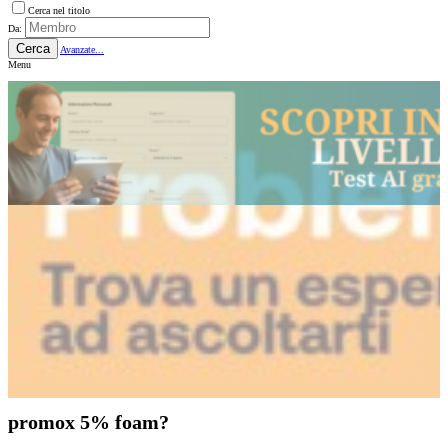
Cerca nel titolo
Da:
Cerca
Avanzate...
Menu
promox 5% foam?