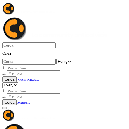
Cerca
Cerca nel titolo
Da:
Cerca
Ricerca avanzata...
Cerca nel titolo
Da:
Cerca
Avanzate...