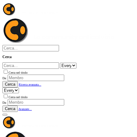
Cerca
Cerca nel titolo
Da:
Cerca
Ricerca avanzata...
Cerca nel titolo
Da:
Cerca
Avanzate...