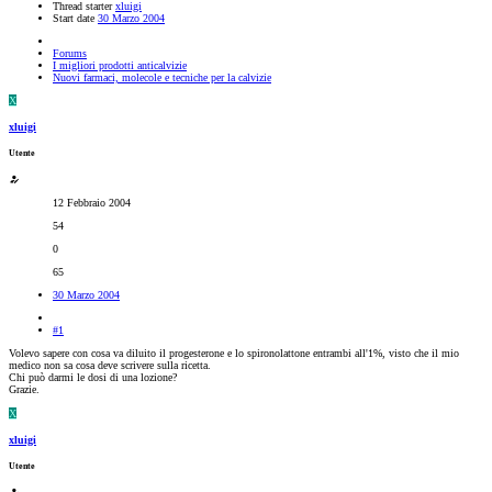
Thread starter
xluigi
Start date
30 Marzo 2004
Forums
I migliori prodotti anticalvizie
Nuovi farmaci, molecole e tecniche per la calvizie
X
xluigi
Utente
12 Febbraio 2004
54
0
65
30 Marzo 2004
#1
Volevo sapere con cosa va diluito il progesterone e lo spironolattone entrambi all'1%, visto che il mio
medico non sa cosa deve scrivere sulla ricetta.
Chi può darmi le dosi di una lozione?
Grazie.
X
xluigi
Utente