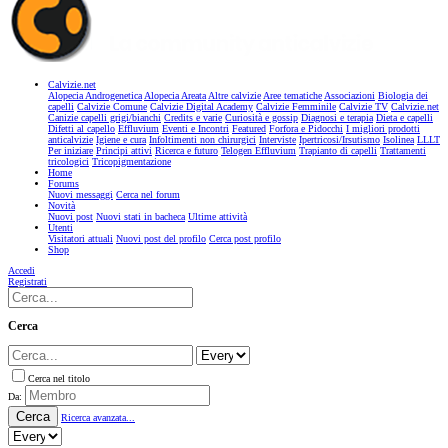
Calvizie.net
Alopecia Androgenetica
Alopecia Areata
Altre calvizie
Aree tematiche
Associazioni
Biologia dei
capelli
Calvizie Comune
Calvizie Digital Academy
Calvizie Femminile
Calvizie TV
Calvizie.net
Canizie capelli grigi/bianchi
Credits e varie
Curiosità e gossip
Diagnosi e terapia
Dieta e capelli
Difetti al capello
Effluvium
Eventi e Incontri
Featured
Forfora e Pidocchi
I migliori prodotti
anticalvizie
Igiene e cura
Infoltimenti non chirurgici
Interviste
Ipertricosi/Irsutismo
Isolinea
LLLT
Per iniziare
Principi attivi
Ricerca e futuro
Telogen Effluvium
Trapianto di capelli
Trattamenti
tricologici
Tricopigmentazione
Home
Forums
Nuovi messaggi
Cerca nel forum
Novità
Nuovi post
Nuovi stati in bacheca
Ultime attività
Utenti
Visitatori attuali
Nuovi post del profilo
Cerca post profilo
Shop
Accedi
Registrati
Cerca
Cerca nel titolo
Da:
Cerca
Ricerca avanzata...