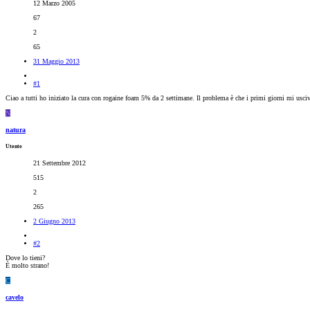
12 Marzo 2005
67
2
65
31 Maggio 2013
#1
Ciao a tutti ho iniziato la cura con rogaine foam 5% da 2 settimane. Il problema è che i primi giorni mi usciv
N
natura
Utente
21 Settembre 2012
515
2
265
2 Giugno 2013
#2
Dove lo tieni?
È molto strano!
C
cavelo