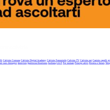
lli
Calvizie Comune
Calvizie Digital Academy
Calvizie Femminile
Calvizie TV
Calvizie.net
Canizie capelli gr
nti non chirurgici
Interviste
Ipertricosi/Irsutismo
Isolinea
LLLT
Per iniziare
Principi attivi
Ricerca e futuro
Telo