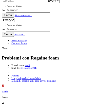
Cerca nel titolo
Da:
Cerca
Ricerca avanzata...
Cerca nel titolo
Da:
Cerca
Avanzate...
Nuovi messaggi
Cerca nel forum
Menu
Problemi con Rogaine foam
Thread starter
danib
Start date
31 Maggio 2013
Forums
I migliori prodotti anticalvizie
Minoxidil capelli: a che cosa serve e tipologie
D
danib
Utente