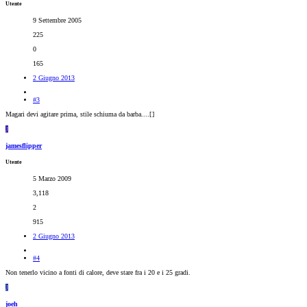
Utente
9 Settembre 2005
225
0
165
2 Giugno 2013
#3
Magari devi agitare prima, stile schiuma da barba....[
]
J
jamesflipper
Utente
5 Marzo 2009
3,118
2
915
2 Giugno 2013
#4
Non tenerlo vicino a fonti di calore, deve stare fra i 20 e i 25 gradi.
J
joeh