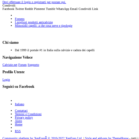
Devi effettuare il login o registrarti per postare qui.
Condividi:
Facebook
Twitter
Reddit
Pinterest
Tumblr
WhatsApp
Email
Condividi
Link
Forums
I migliori prodotti anticalvizie
Minoxidil capelli: a che cosa serve e tipologie
Chi siamo
Dal 1999 il portale #1 in Italia sulla calvizie e caduta dei capelli
Navigazione Veloce
Calvizie.net
Forum
Supporto
Profilo Utente
Login
Seguici su Facebook
Italiano
Contattaci
Termini e Condizioni
Privacy policy
Aiuto
Home
RSS
®
Community platform by XenForo
© 2010-2022 XenForo Ltd.
|
Style and add-ons by ThemeHouse
- tutti i