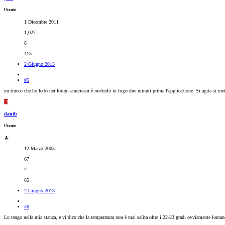
Utente
1 Dicembre 2011
1,027
6
415
2 Giugno 2013
#5
un trucco che ho letto nei forum americani è metterlo in frigo due minuti prima l'applicazione. Si agita si mett
D
danib
Utente
12 Marzo 2005
67
2
65
2 Giugno 2013
#6
Lo tengo nella mia stanza, e vi dico che la temperatura non è mai salita oltre i 22-23 gradi ovviamente lontano