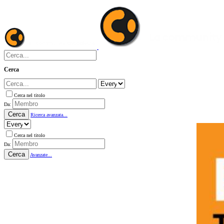
Cerca
Cerca nel titolo
Da:
Cerca
Ricerca avanzata...
Cerca nel titolo
Da:
Cerca
Avanzate...