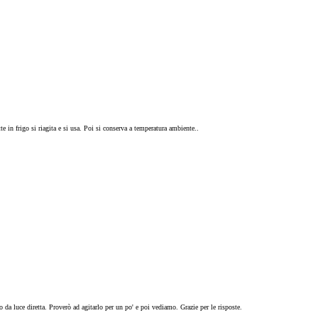
e in frigo si riagita e si usa. Poi si conserva a temperatura ambiente..
 da luce diretta. Proverò ad agitarlo per un po' e poi vediamo. Grazie per le risposte.