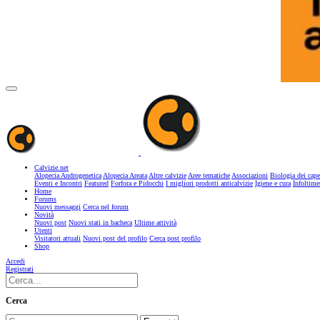
Calvizie.net
Alopecia Androgenetica
Alopecia Areata
Altre calvizie
Aree tematiche
Associazioni
Biologia dei cape
Eventi e Incontri
Featured
Forfora e Pidocchi
I migliori prodotti anticalvizie
Igiene e cura
Infoltime
Home
Forums
Nuovi messaggi
Cerca nel forum
Novità
Nuovi post
Nuovi stati in bacheca
Ultime attività
Utenti
Visitatori attuali
Nuovi post del profilo
Cerca post profilo
Shop
Accedi
Registrati
Cerca