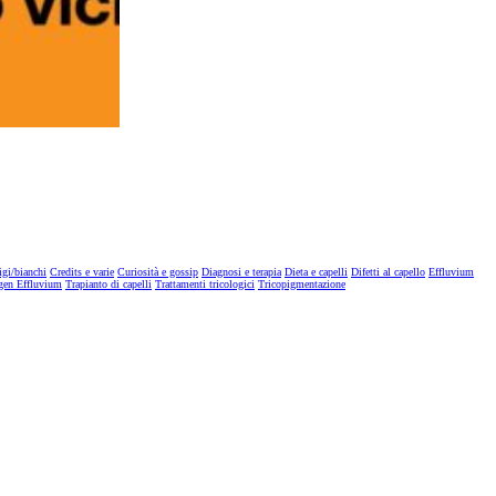
igi/bianchi
Credits e varie
Curiosità e gossip
Diagnosi e terapia
Dieta e capelli
Difetti al capello
Effluvium
gen Effluvium
Trapianto di capelli
Trattamenti tricologici
Tricopigmentazione