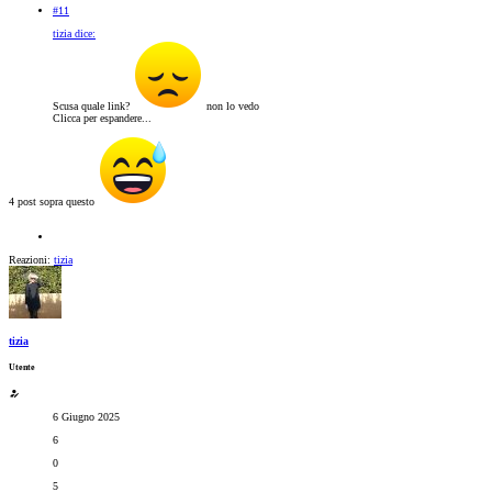
#11
tizia dice:
Scusa quale link?
non lo vedo
Clicca per espandere...
4 post sopra questo
Reazioni:
tizia
tizia
Utente
6 Giugno 2025
6
0
5