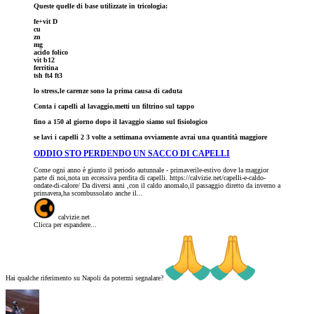
Queste quelle di base utilizzate in tricologia:
fe+vit D
cu
zn
mg
acido folico
vit b12
ferritina
tsh ft4 ft3
lo stress,le carenze sono la prima causa di caduta
Conta i capelli al lavaggio,metti un filtrino sul tappo
fino a 150 al giorno dopo il lavaggio siamo sul fisiologico
se lavi i capelli 2 3 volte a settimana ovviamente avrai una quantità maggiore
ODDIO STO PERDENDO UN SACCO DI CAPELLI
Come ogni anno è giunto il periodo autunnale - primaverile-estivo dove la maggior
parte di noi,nota un eccessiva perdita di capelli. https://calvizie.net/capelli-e-caldo-
ondate-di-calore/ Da diversi anni ,con il caldo anomalo,il passaggio diretto da inverno a
primavera,ha scombussolato anche il...
calvizie.net
Clicca per espandere...
Hai qualche riferimento su Napoli da potermi segnalare?