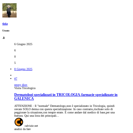
tizia
Utente
6 Giugno 2025
6
0
5
8 Giugno 2025
#7
proxy dice:
Visita Tricologica
Dermatologi specializzati in TRICOLOGIA-farmacie specializzate in
GALENICA
ATTENZIONE : Il "normale" Dermatologo,non è specializzato in Tricologia, quindi
cercate SOLO derma con questa specializzazione. In caso contrario,rischiate solo di
peggiorare la situazione,con terapie errate. È come andare dal medico di base,per una
frattura. Qui una lista dei principali...
calvizie.net
analisi da fare