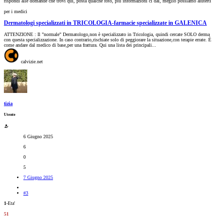
rispondi alle domande che trovi qui, posta qualche foto, più informazioni ci dai, meglio possiamo aiuterti
per i medici
Dermatologi specializzati in TRICOLOGIA-farmacie specializzate in GALENICA
ATTENZIONE : Il "normale" Dermatologo,non è specializzato in Tricologia, quindi cercate SOLO derma
con questa specializzazione. In caso contrario,rischiate solo di peggiorare la situazione,con terapie errate. È
come andare dal medico di base,per una frattura. Qui una lista dei principali...
calvizie.net
tizia
Utente
6 Giugno 2025
6
0
5
7 Giugno 2025
#3
1
-Eta'
51