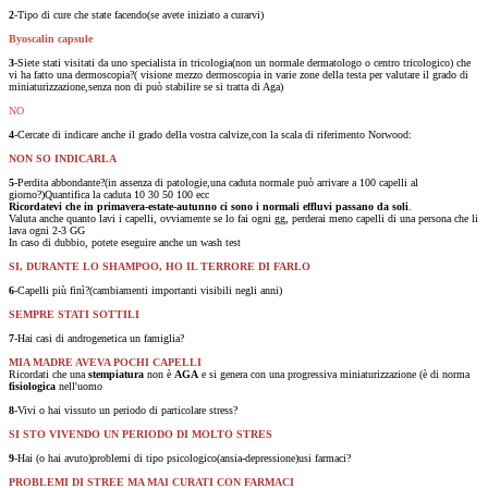
2
-Tipo di cure che state facendo(se avete iniziato a curarvi)
Byoscalin capsule
3
-Siete stati visitati da uno specialista in tricologia(non un normale dermatologo o centro tricologico) che
vi ha fatto una dermoscopia?( visione mezzo dermoscopia in varie zone della testa per valutare il grado di
miniaturizzazione,senza non di può stabilire se si tratta di Aga)
NO
4
-Cercate di indicare anche il grado della vostra calvize,con la scala di riferimento Norwood:
NON SO INDICARLA
5
-Perdita abbondante?(in assenza di patologie,una caduta normale può arrivare a 100 capelli al
giorno?)Quantifica la caduta 10 30 50 100 ecc
Ricordatevi che in primavera-estate-autunno ci sono i normali effluvi passano da soli
.
Valuta anche quanto lavi i capelli, ovviamente se lo fai ogni gg, perderai meno capelli di una persona che li
lava ogni 2-3 GG
In caso di dubbio, potete eseguire anche un wash test
SI, DURANTE LO SHAMPOO, HO IL TERRORE DI FARLO
6
-Capelli più finì?(cambiamenti importanti visibili negli anni)
SEMPRE STATI SOTTILI
7
-Hai casi di androgenetica un famiglia?
MIA MADRE AVEVA POCHI CAPELLI
Ricordati che una
stempiatura
non è
AGA
e si genera con una progressiva miniaturizzazione (è di norma
fisiologica
nell'uomo
8
-Vivi o hai vissuto un periodo di particolare stress?
SI STO VIVENDO UN PERIODO DI MOLTO STRES
9
-Hai (o hai avuto)problemi di tipo psicologico(ansia-depressione)usi farmaci?
PROBLEMI DI STREE MA MAI CURATI CON FARMACI