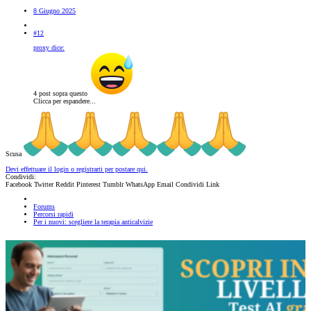
8 Giugno 2025
#12
proxy dice:
4 post sopra questo
Clicca per espandere...
Scusa
Devi effettuare il login o registrarti per postare qui.
Condividi:
Facebook
Twitter
Reddit
Pinterest
Tumblr
WhatsApp
Email
Condividi
Link
Forums
Percorsi rapidi
Per i nuovi: scegliere la terapia anticalvizie