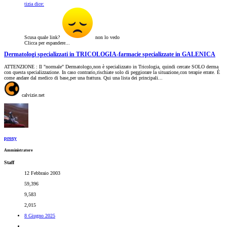
tizia dice:
Scusa quale link?
non lo vedo
Clicca per espandere...
Dermatologi specializzati in TRICOLOGIA-farmacie specializzate in GALENICA
ATTENZIONE : Il "normale" Dermatologo,non è specializzato in Tricologia, quindi cercate SOLO derma
con questa specializzazione. In caso contrario,rischiate solo di peggiorare la situazione,con terapie errate. È
come andare dal medico di base,per una frattura. Qui una lista dei principali...
calvizie.net
proxy
Amministratore
Staff
12 Febbraio 2003
59,396
9,583
2,015
8 Giugno 2025