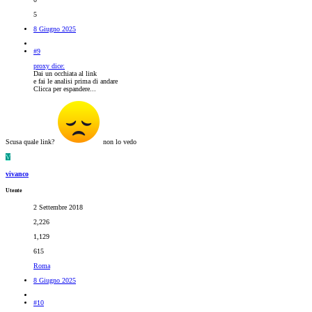
5
8 Giugno 2025
#9
proxy dice:
Dai un occhiata al link
e fai le analisi prima di andare
Clicca per espandere...
Scusa quale link?
non lo vedo
V
vivanco
Utente
2 Settembre 2018
2,226
1,129
615
Roma
8 Giugno 2025
#10