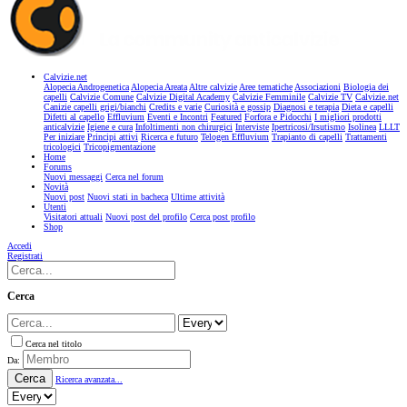
Calvizie.net
Alopecia Androgenetica
Alopecia Areata
Altre calvizie
Aree tematiche
Associazioni
Biologia dei
capelli
Calvizie Comune
Calvizie Digital Academy
Calvizie Femminile
Calvizie TV
Calvizie.net
Canizie capelli grigi/bianchi
Credits e varie
Curiosità e gossip
Diagnosi e terapia
Dieta e capelli
Difetti al capello
Effluvium
Eventi e Incontri
Featured
Forfora e Pidocchi
I migliori prodotti
anticalvizie
Igiene e cura
Infoltimenti non chirurgici
Interviste
Ipertricosi/Irsutismo
Isolinea
LLLT
Per iniziare
Principi attivi
Ricerca e futuro
Telogen Effluvium
Trapianto di capelli
Trattamenti
tricologici
Tricopigmentazione
Home
Forums
Nuovi messaggi
Cerca nel forum
Novità
Nuovi post
Nuovi stati in bacheca
Ultime attività
Utenti
Visitatori attuali
Nuovi post del profilo
Cerca post profilo
Shop
Accedi
Registrati
Cerca
Cerca nel titolo
Da:
Cerca
Ricerca avanzata...