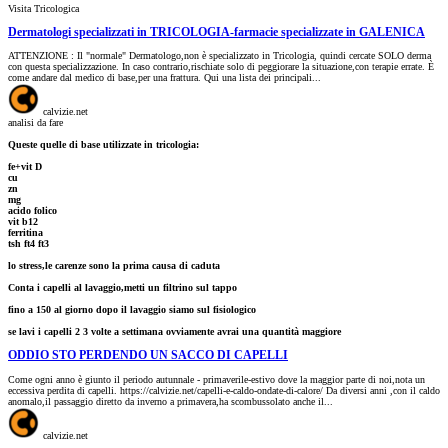
Visita Tricologica
Dermatologi specializzati in TRICOLOGIA-farmacie specializzate in GALENICA
ATTENZIONE : Il "normale" Dermatologo,non è specializzato in Tricologia, quindi cercate SOLO derma
con questa specializzazione. In caso contrario,rischiate solo di peggiorare la situazione,con terapie errate. È
come andare dal medico di base,per una frattura. Qui una lista dei principali...
calvizie.net
analisi da fare
Queste quelle di base utilizzate in tricologia:
fe+vit D
cu
zn
mg
acido folico
vit b12
ferritina
tsh ft4 ft3
lo stress,le carenze sono la prima causa di caduta
Conta i capelli al lavaggio,metti un filtrino sul tappo
fino a 150 al giorno dopo il lavaggio siamo sul fisiologico
se lavi i capelli 2 3 volte a settimana ovviamente avrai una quantità maggiore
ODDIO STO PERDENDO UN SACCO DI CAPELLI
Come ogni anno è giunto il periodo autunnale - primaverile-estivo dove la maggior parte di noi,nota un
eccessiva perdita di capelli. https://calvizie.net/capelli-e-caldo-ondate-di-calore/ Da diversi anni ,con il caldo
anomalo,il passaggio diretto da inverno a primavera,ha scombussolato anche il...
calvizie.net