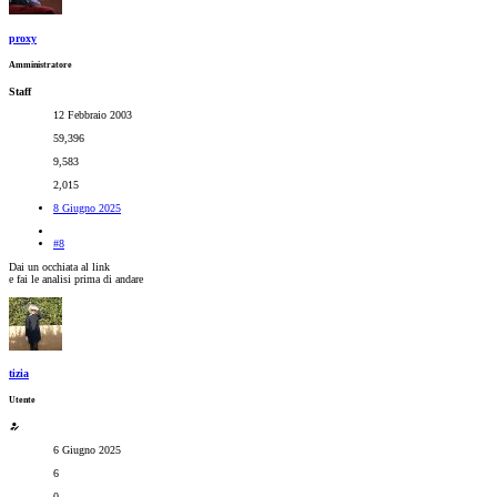
proxy
Amministratore
Staff
12 Febbraio 2003
59,396
9,583
2,015
8 Giugno 2025
#8
Dai un occhiata al link
e fai le analisi prima di andare
tizia
Utente
6 Giugno 2025
6
0