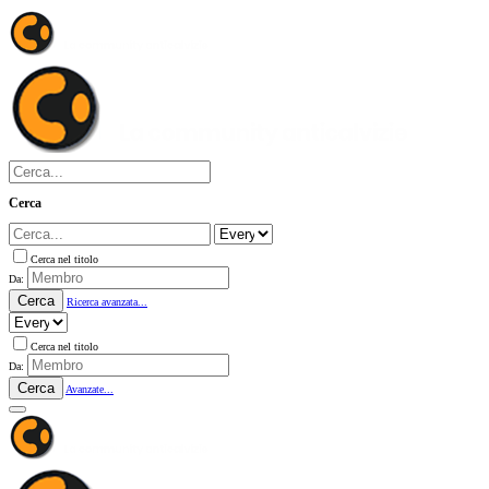
Cerca
Cerca nel titolo
Da:
Cerca
Ricerca avanzata...
Cerca nel titolo
Da:
Cerca
Avanzate...