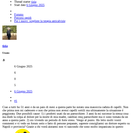
Thread starter
tizia
Start date
6 Giugno 2025
Forums
Percorsi rapidi
Per i nuovi: scegliere la terapia anticalvizie
tizia
Utente
6 Giugno 2025
6
0
5
6 Giugno 2025
#1
Ciao a tutti ho 51 anni e da un paio di mesi a questa parte ho notato una massiccia caduta di capelli. Non
che prima non mi cadessero e non che prima non avessi capelli sottili ma ultimamente la situazione è
peggiorata. Due possibili cause: 1) i prodotti usati da un parrucchiere. 3 anni fa mi successe la stessa cosa
ma diedi la colpa al dolore per la morte di mia madre, cambiai cmq parrucchiere ma ci sono tornata da un
anno a questa parte. 2) sto vivendo un periodo di forte stress. Vengo al punto. Ho letto molti vostri
commenti e vi vedo un forum serio e fatto di persone preparate, sapreste consigliarmi un dottore esperto su
Napoli e provincia? Grazie a chi vorrà aiutarmi non vi nascondo che sono molto impanicata in questo