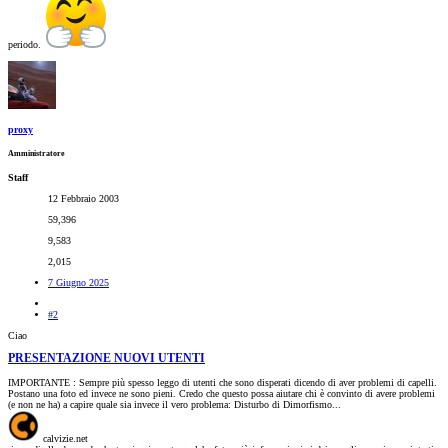
periodo.
proxy
Amministratore
Staff
12 Febbraio 2003
59,396
9,583
2,015
7 Giugno 2025
#2
Ciao
PRESENTAZIONE NUOVI UTENTI
IMPORTANTE : Sempre più spesso leggo di utenti che sono disperati dicendo di aver problemi di capelli.
Postano una foto ed invece ne sono pieni. Credo che questo possa aiutare chi è convinto di avere problemi
(e non ne ha) a capire quale sia invece il vero problema: Disturbo di Dimorfismo...
calvizie.net