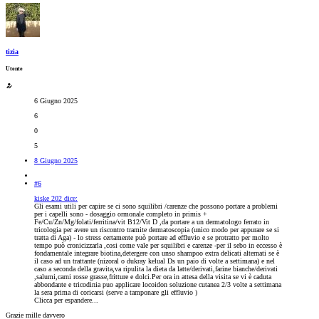
tizia
Utente
6 Giugno 2025
6
0
5
8 Giugno 2025
#6
kiske 202 dice:
Gli esami utili per capire se ci sono squilibri /carenze che possono portare a problemi
per i capelli sono - dosaggio ormonale completo in primis +
Fe/Cu/Zn/Mg/folati/ferritina/vit B12/Vit D ,da portare a un dermatologo ferrato in
tricologia per avere un riscontro tramite dermatoscopia (unico modo per appurare se si
tratta di Aga) - lo stress certamente può portare ad effluvio e se protratto per molto
tempo può cronicizzarla ,cosi come vale per squilibri e carenze -per il sebo in eccesso è
fondamentale integrare biotina,detergere con unso shampoo extra delicati alternati se è
il caso ad un trattante (nizoral o dukray kelual Ds un paio di volte a settimana) e nel
caso a seconda della gravita,va ripulita la dieta da latte/derivati,farine bianche/derivati
,salumi,carni rosse grasse,fritture e dolci.Per ora in attesa della visita se vi è caduta
abbondante e tricodinia puo applicare locoidon soluzione cutanea 2/3 volte a settimana
la sera prima di coricarsi (serve a tamponare gli effluvio )
Clicca per espandere...
Grazie mille davvero