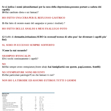
Se si indica i nomi (alcunifarmaci per la cura della depressione,possono portare a caduta dei
capelli)
10
-Hai cambiato dieta o usi farmaci?
HO FATTO UNA CURA PER IL REFLUSSO GASTRICO
11
-Hai fatto di recente esami del sangue(se si posta i risultati) ?
HO FATTO DELLE ANALISI 6 MESI FA ALLEGO FOTO
12
-Soffri di
dermatite,irritazione,SEBO in eccesso(l'eccesso di sebo puo' far diventare i capelli piu'
fini)
SI, SEBO IN ECCESSO SEMPRE SOFFERTO
?Come la stai curando?
SHAMPOO BYOSCALIN
13-
ti tocchi continuamente i capelli?
NO
14
-Hai sempre avuto stempiature,fronte alta(o
hai famigliarità con queste, papà,nonno, fratelli)
NO STEMPIATURE SONO RECENTI
15-
Hai particolare patologie?Con che farmaci ti curi?
NON HO LA TIROIDE ED ASSUMO EUTIROX TUTTI I GIORNI