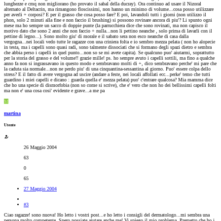
lunghezze e cmq non migliorano (ho provato il sabal della ducray). Ora continuo ad usare il Nizoral
alternato al Deltacrin, ma rimangono floscissimi, non hanno un minimo di volume...cosa posso utilizzare
per averli + corposi? E per il grasso che cosa posso fare? E poi, lavandoli tutti i giorni (non utilizzo il
phon, solo 2 minuti alla fine e non faccio il brushing) si possono rovinare ancora di piu'? Li spunto ogni
mese ma ho sempre un sacco di doppie punte (la parrucchiera dice che sono rovinati, ma non capisco il
motivo dato che sono 2 anni che non faccio + nulla...non li pettino neanche , solo prima di lavarli con il
pettine di legno...). Sono molto giu' di morale e il sabato sera non esco neanche di casa dalla
vergogna...nei locali vedo tutte le ragazze con una criniera folta e io sembro mezza pelata ( non ho alopecie
in testa, ma i capelli sono quasi radi, sono talmente dissociati che si formano degli spazi dietro e sembra
che abbia perso i capelli in quel punto...non so se mi avete capita). Se qualcuno puo' aiutarmi, soprattutto
per la storia del grasso e del volume!! grazie mille! ps. ho sempre avuto i capelli sottili, ma fino a qualche
anno fa non si ingrassavano in questo modo e sembravano molti di +, dico sembravano perche' mi pare che
la caduta sia normale...non ne perdo piu' di una cinquantina-sessantina al giorno. Puo' essere colpa dello
stress? E il fatto di avere vergogna ad uscire (andare a feste, nei locali affollati ecc...perke' temo che tutti
guardino i miei capelli e dicano : guarda quella e' mezza pelata) puo' c'entrare qualcosa? Mia mamma dice
che ho una specie di dismorfobia (non so come si scrive), che e' vero che non ho dei bellissimi capelli folti
ma non e' una cosa cosi' evidente e grave...a me pa
M
martina
Utente
26 Maggio 2004
63
0
65
27 Maggio 2004
#3
Ciao ragazze! sono nuova! Ho letto i vostri post...e ho letto i consigli del dermatologo...mi sembra una
persona molto competente. Spero possiate aiutare anche me! Vi spiego il mio problema. Premetto che ho i