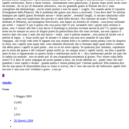
capelli sottilissimi, flosci e senza volume...ultimamente sono grassissimi, il giorno dopo averli lavati sono
da strizzare...ho un po' di dermatite seborroica , ma sto guarendo grazie al Nizoral che mi e' stato
consigliato dal dermatologo...ora ho meno prurito e non ho quasi + scaglie. Sto usando anche il Liposkin
(l'integratore della Pharcos). Ma il problema del grasso non riesco a risolverlo. Cosa devo fare? Se utilizzo
shampoo per capelli grassi diventano ancora + brutti perche' , avendoli lunghi, si seccano tantissimo sulle
lunghezze e cmq non migliorano (ho provato il sabal della ducray). Ora continuo ad usare il Nizoral
alternato al Deltacrin, ma rimangono floscissimi, non hanno un minimo di volume...cosa posso utilizzare
per averli + corposi? E per il grasso che cosa posso fare? E poi, lavandoli tutti i giorni (non utilizzo il
phon, solo 2 minuti alla fine e non faccio il brushing) si possono rovinare ancora di piu'? Li spunto ogni
mese ma ho sempre un sacco di doppie punte (la parrucchiera dice che sono rovinati, ma non capisco il
motivo dato che sono 2 anni che non faccio + nulla...non li pettino neanche , solo prima di lavarli con il
pettine di legno...). Sono molto giu' di morale e il sabato sera non esco neanche di casa dalla
vergogna...nei locali vedo tutte le ragazze con una criniera folta e io sembro mezza pelata ( non ho alopecie
in testa, ma i capelli sono quasi radi, sono talmente dissociati che si formano degli spazi dietro e sembra
che abbia perso i capelli in quel punto...non so se mi avete capita). Se qualcuno puo' aiutarmi, soprattutto
per la storia del grasso e del volume!! grazie mille! ps. ho sempre avuto i capelli sottili, ma fino a qualche
anno fa non si ingrassavano in questo modo e sembravano molti di +, dico sembravano perche' mi pare che
la caduta sia normale...non ne perdo piu' di una cinquantina-sessantina al giorno. Puo' essere colpa dello
stress? E il fatto di avere vergogna ad uscire (andare a feste, nei locali affollati ecc...perke' temo che tutti
guardino i miei capelli e dicano : guarda quella e' mezza pelata) puo' c'entrare qualcosa? Mia mamma dice
che ho una specie di dismorfobia (non so come si scrive), che e' vero che non ho dei bellissimi capelli folti
ma non e' una cosa cosi' evidente e grave...a me pa
C
claudia
Utente
5 Maggio 2003
13,601
12
2,015
28 Maggio 2004