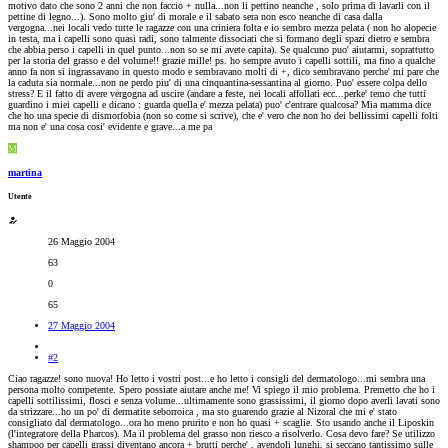
motivo dato che sono 2 anni che non faccio + nulla...non li pettino neanche , solo prima di lavarli con il
pettine di legno...). Sono molto giu' di morale e il sabato sera non esco neanche di casa dalla
vergogna...nei locali vedo tutte le ragazze con una criniera folta e io sembro mezza pelata ( non ho alopecie
in testa, ma i capelli sono quasi radi, sono talmente dissociati che si formano degli spazi dietro e sembra
che abbia perso i capelli in quel punto...non so se mi avete capita). Se qualcuno puo' aiutarmi, soprattutto
per la storia del grasso e del volume!! grazie mille! ps. ho sempre avuto i capelli sottili, ma fino a qualche
anno fa non si ingrassavano in questo modo e sembravano molti di +, dico sembravano perche' mi pare che
la caduta sia normale...non ne perdo piu' di una cinquantina-sessantina al giorno. Puo' essere colpa dello
stress? E il fatto di avere vergogna ad uscire (andare a feste, nei locali affollati ecc...perke' temo che tutti
guardino i miei capelli e dicano : guarda quella e' mezza pelata) puo' c'entrare qualcosa? Mia mamma dice
che ho una specie di dismorfobia (non so come si scrive), che e' vero che non ho dei bellissimi capelli folti
ma non e' una cosa cosi' evidente e grave...a me pa
M
martina
Utente
26 Maggio 2004
63
0
65
27 Maggio 2004
#2
Ciao ragazze! sono nuova! Ho letto i vostri post...e ho letto i consigli del dermatologo...mi sembra una
persona molto competente. Spero possiate aiutare anche me! Vi spiego il mio problema. Premetto che ho i
capelli sottilissimi, flosci e senza volume...ultimamente sono grassissimi, il giorno dopo averli lavati sono
da strizzare...ho un po' di dermatite seborroica , ma sto guarendo grazie al Nizoral che mi e' stato
consigliato dal dermatologo...ora ho meno prurito e non ho quasi + scaglie. Sto usando anche il Liposkin
(l'integratore della Pharcos). Ma il problema del grasso non riesco a risolverlo. Cosa devo fare? Se utilizzo
shampoo per capelli grassi diventano ancora + brutti perche' , avendoli lunghi, si seccano tantissimo sulle