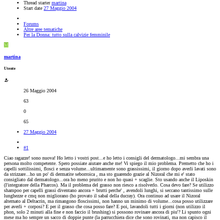
Thread starter
martina
Start date
27 Maggio 2004
Forums
Altre aree tematiche
Per la Donna: tutto sulla calvizie femminile
M
martina
Utente
26 Maggio 2004
63
0
65
27 Maggio 2004
#1
Ciao ragazze! sono nuova! Ho letto i vostri post...e ho letto i consigli del dermatologo...mi sembra una
persona molto competente. Spero possiate aiutare anche me! Vi spiego il mio problema. Premetto che ho i
capelli sottilissimi, flosci e senza volume...ultimamente sono grassissimi, il giorno dopo averli lavati sono
da strizzare...ho un po' di dermatite seborroica , ma sto guarendo grazie al Nizoral che mi e' stato
consigliato dal dermatologo...ora ho meno prurito e non ho quasi + scaglie. Sto usando anche il Liposkin
(l'integratore della Pharcos). Ma il problema del grasso non riesco a risolverlo. Cosa devo fare? Se utilizzo
shampoo per capelli grassi diventano ancora + brutti perche' , avendoli lunghi, si seccano tantissimo sulle
lunghezze e cmq non migliorano (ho provato il sabal della ducray). Ora continuo ad usare il Nizoral
alternato al Deltacrin, ma rimangono floscissimi, non hanno un minimo di volume...cosa posso utilizzare
per averli + corposi? E per il grasso che cosa posso fare? E poi, lavandoli tutti i giorni (non utilizzo il
phon, solo 2 minuti alla fine e non faccio il brushing) si possono rovinare ancora di piu'? Li spunto ogni
mese ma ho sempre un sacco di doppie punte (la parrucchiera dice che sono rovinati, ma non capisco il