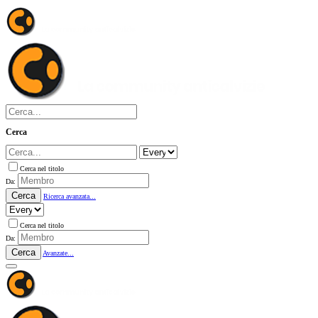
Cerca
Cerca nel titolo
Da:
Cerca
Ricerca avanzata...
Cerca nel titolo
Da:
Cerca
Avanzate...