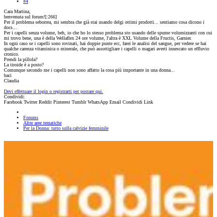
#4
Cara Martina,
benvenuta sul forum![:266]
Per il problema seborrea, mi sembra che già stai usando delgi ottimi prodotti... sentiamo cosa dicono i
docs...
Per i capelli senza volume, beh, io che ho lo stesso problema sto usando delle spume volumizzanti con cui
mi trovo bene, una è della Wellaflex 24 ore volume, l'altra è XXL Volume della Fructis, Garnier.
In ogni caso se i capelli sono rovinati, hai doppie punte ecc, farei le analisi del sangue, per vedere se hai
qualche carenza vitaminica o minerale, che può assottigliare i capelli o magari averti innescato un effluvio
cronico.
Prendi la pillola?
La tiroide è a posto?
Comunque secondo me i capelli non sono affatto la cosa più importante in una donna...
baci
Claudia
Devi effettuare il login o registrarti per postare qui.
Condividi:
Facebook
Twitter
Reddit
Pinterest
Tumblr
WhatsApp
Email
Condividi
Link
Forums
Altre aree tematiche
Per la Donna: tutto sulla calvizie femminile