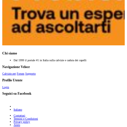
Chi siamo
Dal 1999 il portale #1 in Italia sulla calvizie e caduta dei capelli
Navigazione Veloce
Calvizie.net
Forum
Supporto
Profilo Utente
Login
Seguici su Facebook
Italiano
Contattaci
Termini e Condizioni
Privacy policy
Aiuto