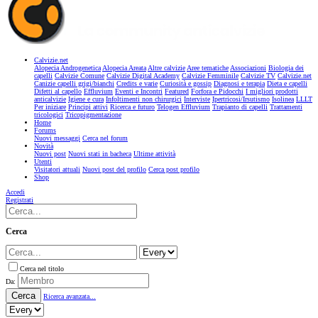
Calvizie.net
Alopecia Androgenetica
Alopecia Areata
Altre calvizie
Aree tematiche
Associazioni
Biologia dei
capelli
Calvizie Comune
Calvizie Digital Academy
Calvizie Femminile
Calvizie TV
Calvizie.net
Canizie capelli grigi/bianchi
Credits e varie
Curiosità e gossip
Diagnosi e terapia
Dieta e capelli
Difetti al capello
Effluvium
Eventi e Incontri
Featured
Forfora e Pidocchi
I migliori prodotti
anticalvizie
Igiene e cura
Infoltimenti non chirurgici
Interviste
Ipertricosi/Irsutismo
Isolinea
LLLT
Per iniziare
Principi attivi
Ricerca e futuro
Telogen Effluvium
Trapianto di capelli
Trattamenti
tricologici
Tricopigmentazione
Home
Forums
Nuovi messaggi
Cerca nel forum
Novità
Nuovi post
Nuovi stati in bacheca
Ultime attività
Utenti
Visitatori attuali
Nuovi post del profilo
Cerca post profilo
Shop
Accedi
Registrati
Cerca
Cerca nel titolo
Da:
Cerca
Ricerca avanzata...