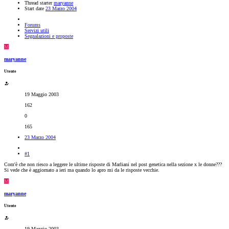
Thread starter
maryanne
Start date
23 Marzo 2004
Forums
Servizi utili
Segnalazioni e proposte
M
maryanne
Utente
19 Maggio 2003
162
0
165
23 Marzo 2004
#1
Com'è che non riesco a leggere le ultime risposte di Marliani nel post genetica nella sezione x le donne???
Si vede che è aggiornato a ieri ma quando lo apro mi da le risposte vecchie.
M
maryanne
Utente
19 Maggio 2003