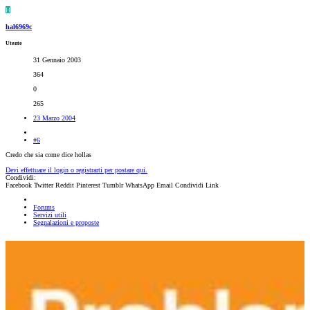
H
hal6969c
Utente
31 Gennaio 2003
364
0
265
23 Marzo 2004
#6
Credo che sia come dice hollas
Devi effettuare il login o registrarti per postare qui.
Condividi:
Facebook
Twitter
Reddit
Pinterest
Tumblr
WhatsApp
Email
Condividi
Link
Forums
Servizi utili
Segnalazioni e proposte