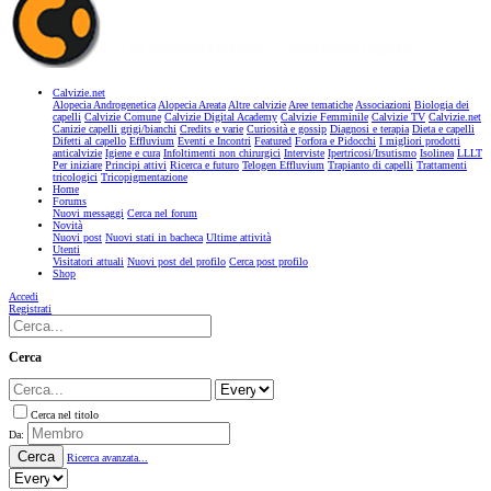
Calvizie.net
Alopecia Androgenetica
Alopecia Areata
Altre calvizie
Aree tematiche
Associazioni
Biologia dei
capelli
Calvizie Comune
Calvizie Digital Academy
Calvizie Femminile
Calvizie TV
Calvizie.net
Canizie capelli grigi/bianchi
Credits e varie
Curiosità e gossip
Diagnosi e terapia
Dieta e capelli
Difetti al capello
Effluvium
Eventi e Incontri
Featured
Forfora e Pidocchi
I migliori prodotti
anticalvizie
Igiene e cura
Infoltimenti non chirurgici
Interviste
Ipertricosi/Irsutismo
Isolinea
LLLT
Per iniziare
Principi attivi
Ricerca e futuro
Telogen Effluvium
Trapianto di capelli
Trattamenti
tricologici
Tricopigmentazione
Home
Forums
Nuovi messaggi
Cerca nel forum
Novità
Nuovi post
Nuovi stati in bacheca
Ultime attività
Utenti
Visitatori attuali
Nuovi post del profilo
Cerca post profilo
Shop
Accedi
Registrati
Cerca
Cerca nel titolo
Da:
Cerca
Ricerca avanzata...