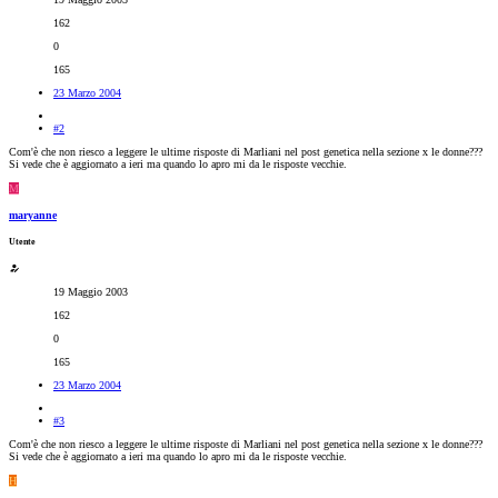
162
0
165
23 Marzo 2004
#2
Com'è che non riesco a leggere le ultime risposte di Marliani nel post genetica nella sezione x le donne???
Si vede che è aggiornato a ieri ma quando lo apro mi da le risposte vecchie.
M
maryanne
Utente
19 Maggio 2003
162
0
165
23 Marzo 2004
#3
Com'è che non riesco a leggere le ultime risposte di Marliani nel post genetica nella sezione x le donne???
Si vede che è aggiornato a ieri ma quando lo apro mi da le risposte vecchie.
H