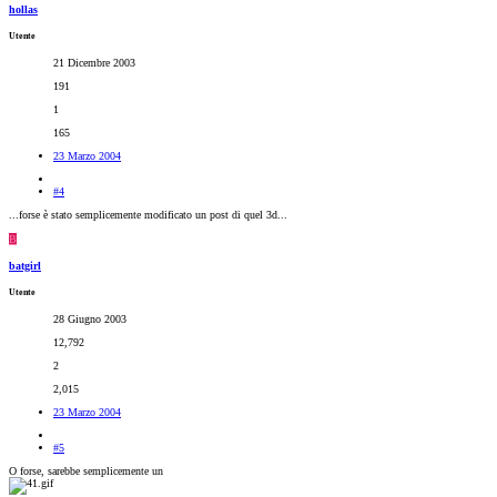
hollas
Utente
21 Dicembre 2003
191
1
165
23 Marzo 2004
#4
...forse è stato semplicemente modificato un post di quel 3d...
B
batgirl
Utente
28 Giugno 2003
12,792
2
2,015
23 Marzo 2004
#5
O forse, sarebbe semplicemente un