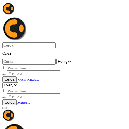
Cerca
Cerca nel titolo
Da:
Cerca
Ricerca avanzata...
Cerca nel titolo
Da:
Cerca
Avanzate...