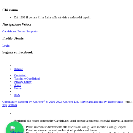
Chi siamo
Dal 1999 il portale #1 in Italia sulla calvizie e caduta dei capelli
Navigazione Veloce
Calvizie.net
Forum
Supporto
Profilo Utente
Login
Seguici su Facebook
Italiano
Contattaci
Termini e Condizioni
Privacy policy
Aiuto
Home
RSS
®
Community platform by XenForo
© 2010-2022 XenForo Ltd.
|
Style and add-ons by ThemeHouse
- tutti i
Top
Bottom
Registrati alla nostra community Calvizie.net, avrai accesso a contenuti e servizi riservati ai membr
Potrai intervenire direttamente alle discussioni con gli altri membri e con gli esperti
Potrai accedere a contenuti esclusivi sul portale e sul forum