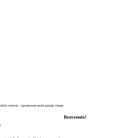
 diritti riservati - riproduzione anche parziale vietata
Benvenuto!
i: