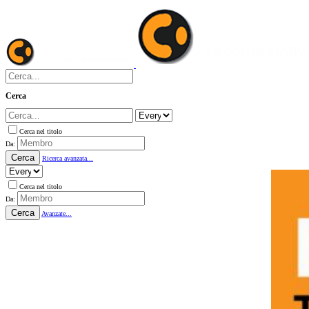
Cerca
Cerca nel titolo
Da:
Cerca
Ricerca avanzata...
Cerca nel titolo
Da:
Cerca
Avanzate...