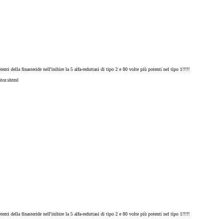
nti della finasteride nell'inibire la 5 alfa-reduttasi di tipo 2 e 80 volte più potenti nel tipo 1!!!!!
tor.shtml
nti della finasteride nell'inibire la 5 alfa-reduttasi di tipo 2 e 80 volte più potenti nel tipo 1!!!!!