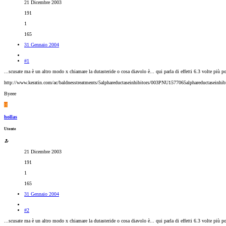
21 Dicembre 2003
191
1
165
31 Gennaio 2004
#1
...scusate ma è un altro modo x chiamare la dutasteride o cosa diavolo è... qui parla di effetti 6.3 volte più pote
http://www.keratin.com/ac/baldnesstreatments/5alphareductaseinhibitors/003PNU1577065alphareductaseinhibi
Byeee
H
hollas
Utente
21 Dicembre 2003
191
1
165
31 Gennaio 2004
#2
...scusate ma è un altro modo x chiamare la dutasteride o cosa diavolo è... qui parla di effetti 6.3 volte più pote