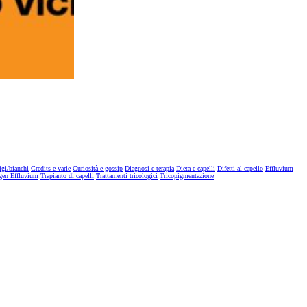
igi/bianchi
Credits e varie
Curiosità e gossip
Diagnosi e terapia
Dieta e capelli
Difetti al capello
Effluvium
gen Effluvium
Trapianto di capelli
Trattamenti tricologici
Tricopigmentazione