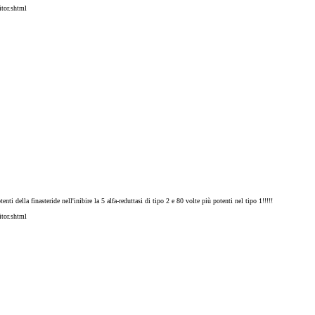
tor.shtml
nti della finasteride nell'inibire la 5 alfa-reduttasi di tipo 2 e 80 volte più potenti nel tipo 1!!!!!
tor.shtml