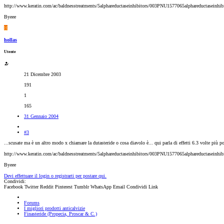
http://www.keratin.com/ac/baldnesstreatments/5alphareductaseinhibitors/003PNU1577065alphareductaseinhibi
Byeee
H
hollas
Utente
21 Dicembre 2003
191
1
165
31 Gennaio 2004
#3
...scusate ma è un altro modo x chiamare la dutasteride o cosa diavolo è... qui parla di effetti 6.3 volte più pote
http://www.keratin.com/ac/baldnesstreatments/5alphareductaseinhibitors/003PNU1577065alphareductaseinhibi
Byeee
Devi effettuare il login o registrarti per postare qui.
Condividi:
Facebook
Twitter
Reddit
Pinterest
Tumblr
WhatsApp
Email
Condividi
Link
Forums
I migliori prodotti anticalvizie
Finasteride (Propecia, Proscar & C.)