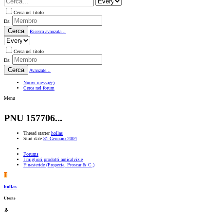
Cerca nel titolo
Da:
Cerca
Ricerca avanzata...
Cerca nel titolo
Da:
Cerca
Avanzate...
Nuovi messaggi
Cerca nel forum
Menu
PNU 157706...
Thread starter
hollas
Start date
31 Gennaio 2004
Forums
I migliori prodotti anticalvizie
Finasteride (Propecia, Proscar & C.)
H
hollas
Utente