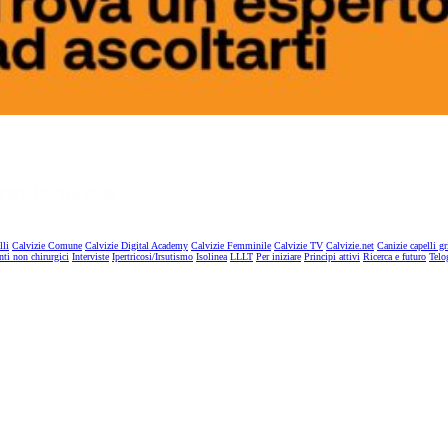
lli
Calvizie Comune
Calvizie Digital Academy
Calvizie Femminile
Calvizie TV
Calvizie.net
Canizie capelli gr
nti non chirurgici
Interviste
Ipertricosi/Irsutismo
Isolinea
LLLT
Per iniziare
Principi attivi
Ricerca e futuro
Telo