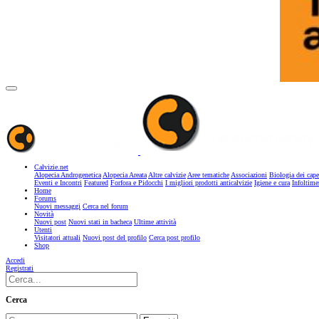
Calvizie.net
Alopecia Androgenetica
Alopecia Areata
Altre calvizie
Aree tematiche
Associazioni
Biologia dei cape
Eventi e Incontri
Featured
Forfora e Pidocchi
I migliori prodotti anticalvizie
Igiene e cura
Infoltime
Home
Forums
Nuovi messaggi
Cerca nel forum
Novità
Nuovi post
Nuovi stati in bacheca
Ultime attività
Utenti
Visitatori attuali
Nuovi post del profilo
Cerca post profilo
Shop
Accedi
Registrati
Cerca