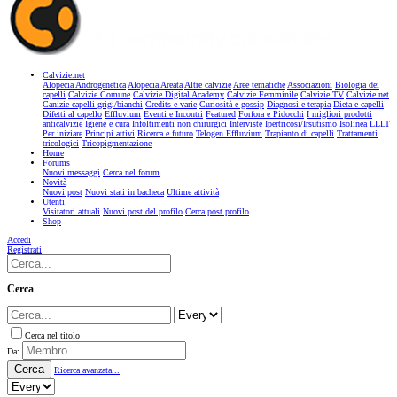
Calvizie.net
Alopecia Androgenetica
Alopecia Areata
Altre calvizie
Aree tematiche
Associazioni
Biologia dei
capelli
Calvizie Comune
Calvizie Digital Academy
Calvizie Femminile
Calvizie TV
Calvizie.net
Canizie capelli grigi/bianchi
Credits e varie
Curiosità e gossip
Diagnosi e terapia
Dieta e capelli
Difetti al capello
Effluvium
Eventi e Incontri
Featured
Forfora e Pidocchi
I migliori prodotti
anticalvizie
Igiene e cura
Infoltimenti non chirurgici
Interviste
Ipertricosi/Irsutismo
Isolinea
LLLT
Per iniziare
Principi attivi
Ricerca e futuro
Telogen Effluvium
Trapianto di capelli
Trattamenti
tricologici
Tricopigmentazione
Home
Forums
Nuovi messaggi
Cerca nel forum
Novità
Nuovi post
Nuovi stati in bacheca
Ultime attività
Utenti
Visitatori attuali
Nuovi post del profilo
Cerca post profilo
Shop
Accedi
Registrati
Cerca
Cerca nel titolo
Da:
Cerca
Ricerca avanzata...