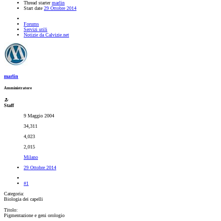
Thread starter
marlin
Start date
29 Ottobre 2014
Forums
Servizi utili
Notizie da Calvizie.net
marlin
Amministratore
Staff
9 Maggio 2004
34,311
4,023
2,015
Milano
29 Ottobre 2014
#1
Categoria:
Biologia dei capelli
Titolo:
Pigmentazione e geni orologio