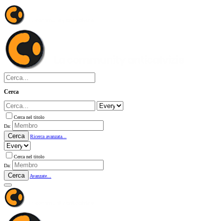
Cerca
Cerca nel titolo
Da:
Cerca
Ricerca avanzata...
Cerca nel titolo
Da:
Cerca
Avanzate...