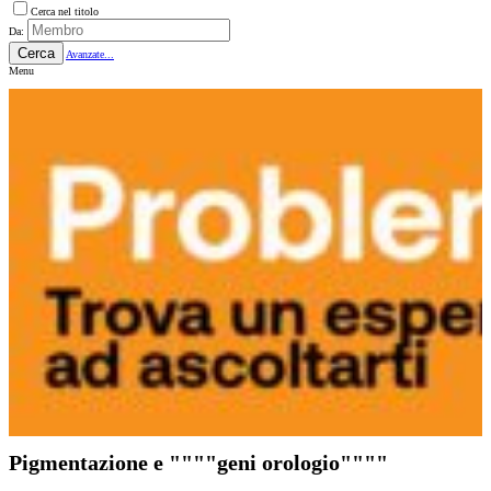
Cerca nel titolo
Da:
Cerca
Avanzate...
Menu
Pigmentazione e """"geni orologio""""