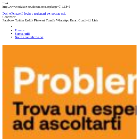
Link:
http://www.calvizie.net/documento.asp?args=7.1.1246
Devi effettuare il login o registrarti per postare qui.
Condividi:
Facebook
Twitter
Reddit
Pinterest
Tumblr
WhatsApp
Email
Condividi
Link
Forums
Servizi utili
Notizie da Calvizie.net