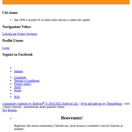
Chi siamo
Dal 1999 il portale #1 in Italia sulla calvizie e caduta dei capelli
Navigazione Veloce
Calvizie.net
Forum
Supporto
Profilo Utente
Login
Seguici su Facebook
Italiano
Contattaci
Termini e Condizioni
Privacy policy
Aiuto
Home
RSS
®
Community platform by XenForo
© 2010-2022 XenForo Ltd.
|
Style and add-ons by ThemeHouse
- tutti
i diritti riservati - riproduzione anche parziale vietata
Top
Bottom
Benvenuto!
Registrati alla nostra community Calvizie.net, avrai accesso a contenuti e servizi riservati ai
membri: